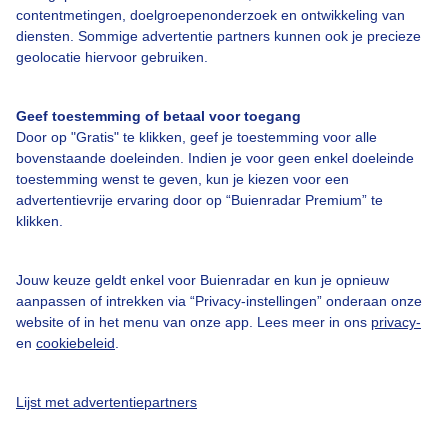
contentmetingen, doelgroepenonderzoek en ontwikkeling van
diensten. Sommige advertentie partners kunnen ook je precieze
Over Buienradar
geolocatie hiervoor gebruiken.
Bedrijfsgegevens
Geef toestemming of betaal voor toegang
Door op "Gratis" te klikken, geef je toestemming voor alle
Veelgestelde vragen
bovenstaande doeleinden. Indien je voor geen enkel doeleinde
toestemming wenst te geven, kun je kiezen voor een
Contact
advertentievrije ervaring door op “Buienradar Premium” te
Toegankelijkheid
klikken.
Gebruikersvoorwaarden
Jouw keuze geldt enkel voor Buienradar en kun je opnieuw
Adverteren
aanpassen of intrekken via “Privacy-instellingen” onderaan onze
Buienradar Team
website of in het menu van onze app. Lees meer in ons
privacy-
en
cookiebeleid
.
Privacy beleid
Cookie beleid
Lijst met advertentiepartners
Privacy instellingen