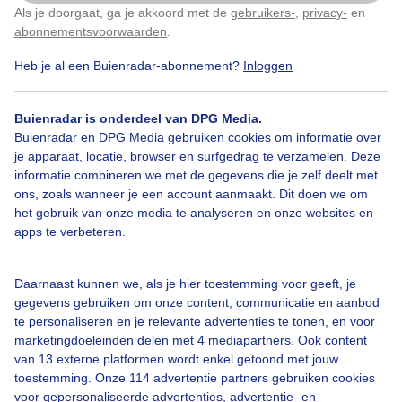
Als je doorgaat, ga je akkoord met de
gebruikers-
,
privacy-
en
Klik
hier
om dit aan te passen
abonnementsvoorwaarden
.
Door: Hans Janssen
Gemaakt: 23-04-2024, 41x bekeken
Heb je al een Buienradar-abonnement?
Inloggen
Buienradar is onderdeel van DPG Media.
Blauwe
Zon
Regen
Buienradar en DPG Media gebruiken cookies om informatie over
je apparaat, locatie, browser en surfgedrag te verzamelen. Deze
informatie combineren we met de gegevens die je zelf deelt met
ons, zoals wanneer je een account aanmaakt. Dit doen we om
Bekijk slideshow
het gebruik van onze media te analyseren en onze websites en
apps te verbeteren.
Daarnaast kunnen we, als je hier toestemming voor geeft, je
gegevens gebruiken om onze content, communicatie en aanbod
Een moment geduld aub...
te personaliseren en je relevante advertenties te tonen, en voor
marketingdoeleinden delen met 4 mediapartners. Ook content
van 13 externe platformen wordt enkel getoond met jouw
toestemming. Onze 114 advertentie partners gebruiken cookies
voor gepersonaliseerde advertenties, advertentie- en