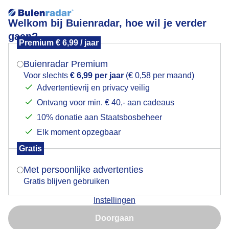
Welkom bij Buienradar, hoe wil je verder
gaan?
Premium € 6,99 / jaar
Mogen we je locatie gebruiken voor het
Strak blauw
weer?
Buienradar Premium
Voor slechts
€ 6,99 per jaar
(€ 0,58 per maand)
Advertentievrij en privacy veilig
Ontvang voor min. € 40,- aan cadeaus
Indien je hier nog geen akkoord op hebt gegeven,
verschijnt er zo een pop-up uit je browser waarin
10% donatie aan Staatsbosbeheer
deze toestemming gevraagd wordt.
Elk moment opzegbaar
Gratis
Is goed, toon de popup
Met persoonlijke advertenties
Gratis blijven gebruiken
Na een heldere nacht begint de dag met een strak
Instellingen
blauwe lucht. De wind is zwak en het wordt 10 graden.
Nu niet, misschien later
Geen sprake van regen voorlopig. Wel de blauwe
Doorgaan
regen die volop bloeit.
Gebruik je Safari en wil je niet elke dag deze pop-up zien?