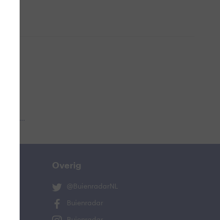
 aub...
Overig
@BuienradarNL
Buienradar