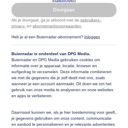
Is goed, toon de popup
Doorgaan
Nu niet, misschien later
Als je doorgaat, ga je akkoord met de
gebruikers-
,
privacy-
en
abonnementsvoorwaarden
.
Gebruik je Safari en wil je niet elke dag deze pop-up
zien?
Heb je al een Buienradar-abonnement?
Inloggen
Klik
hier
om dit aan te passen
Buienradar is onderdeel van DPG Media.
Buienradar en DPG Media gebruiken cookies om
informatie over je apparaat, locatie, browser en
surfgedrag te verzamelen. Deze informatie combineren
we met de gegevens die je zelf deelt met ons, zoals
wanneer je een account aanmaakt. Dit doen we om het
gebruik van onze media te analyseren en onze websites
en apps te verbeteren.
 is een grijsbewolkte en gure ochtend. Later in de middag z
Daarnaast kunnen we, als je hier toestemming voor geeft,
je gegevens gebruiken om onze content, communicatie
r:
Gemaakt: 11-10-2023, 142x bekeken
en aanbod te personaliseren en je relevante advertenties