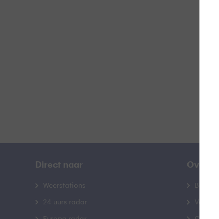
K
B
Direct naar
Over B
Weerstations
Bedrij
24 uurs radar
Veelge