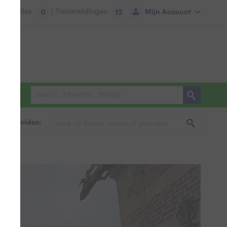
tie:
Files
| Treinmeldingen
Mijn Account
0
12
foto & video: