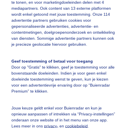
te tonen, en voor marketingdoeleinden delen met 4
mediapartners. Ook content van 13 externe platformen
asteel
Grijsbewolkt
Guur
wordt enkel getoond met jouw toestemming. Onze 114
advertentie partners gebruiken cookies voor
gepersonaliseerde advertenties, advertentie- en
ekijk slideshow
contentmetingen, doelgroepenonderzoek en ontwikkeling
van diensten. Sommige advertentie partners kunnen ook
je precieze geolocatie hiervoor gebruiken.
Geef toestemming of betaal voor toegang
Door op "Gratis" te klikken, geef je toestemming voor alle
Een moment geduld
bovenstaande doeleinden. Indien je voor geen enkel
doeleinde toestemming wenst te geven, kun je kiezen
voor een advertentievrije ervaring door op “Buienradar
Premium” te klikken.
uienradar
Mijn weer
Jouw keuze geldt enkel voor Buienradar en kun je
fsgegevens
De Bilt
opnieuw aanpassen of intrekken via “Privacy-instellingen”
stelde vragen
onderaan onze website of in het menu van onze app.
Lees meer in ons
privacy-
en
cookiebeleid
.