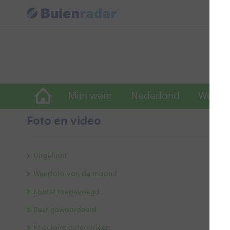
Mijn weer
Nederland
Wereld
Foto en video
K
Uitgelicht
Weerfoto van de maand
Laatst toegevoegd
Best gewaardeerd
Populaire categorieën