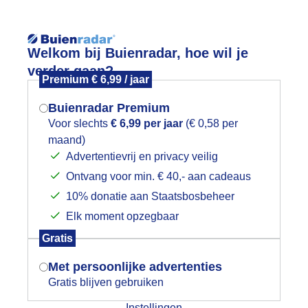
Reisinforma
Welkom bij Buienradar, hoe wil je
verder gaan?
Premium € 6,99 / jaar
Buienradar Premium
Voor slechts
€ 6,99 per jaar
(€ 0,58 per
wijd
Foto en video
Weerzine
maand)
Mogen we je locatie gebruiken voor
Advertentievrij en privacy veilig
het weer?
Zoeken in 
Ontvang voor min. € 40,- aan cadeaus
10% donatie aan Staatsbosbeheer
asteel Heeswijk Dinter
Elk moment opzegbaar
Indien je hier nog geen akkoord op hebt
Gratis
gegeven, verschijnt er zo een pop-up uit
je browser waarin deze toestemming
Met persoonlijke advertenties
gevraagd wordt.
Gratis blijven gebruiken
Instellingen