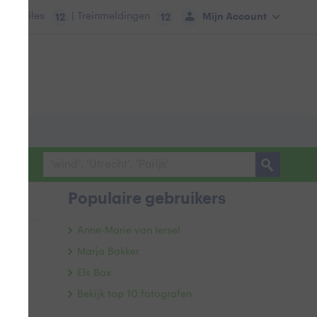
tie:
Files
| Treinmeldingen
Mijn Account
12
12
Populaire gebruikers
Anne-Marie van Iersel
Marja Bakker
Els Bax
Bekijk top 10 fotografen