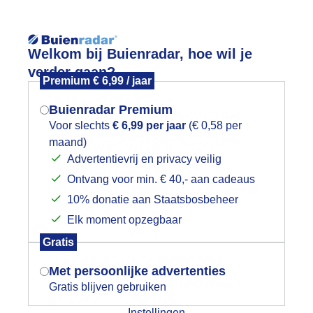
Reisinforma
Welkom bij Buienradar, hoe wil je
verder gaan?
Premium € 6,99 / jaar
Buienradar Premium
Voor slechts
€ 6,99 per jaar
(€ 0,58 per
Lees meer.
maand)
Mogen we je locatie gebruiken voor
Advertentievrij en privacy veilig
wijd
Foto en video
Weerzine
het weer?
Ontvang voor min. € 40,- aan cadeaus
10% donatie aan Staatsbosbeheer
Elk moment opzegbaar
Indien je hier nog geen akkoord op hebt
Gratis
gegeven, verschijnt er zo een pop-up uit
je browser waarin deze toestemming
Met persoonlijke advertenties
gevraagd wordt.
Gratis blijven gebruiken
Een moment geduld aub...
Instellingen