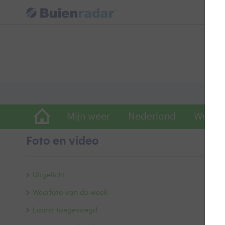
Mijn weer
Nederland
Wereld
Foto en video
Uitgelicht
Weerfoto van de week
Laatst toegevoegd