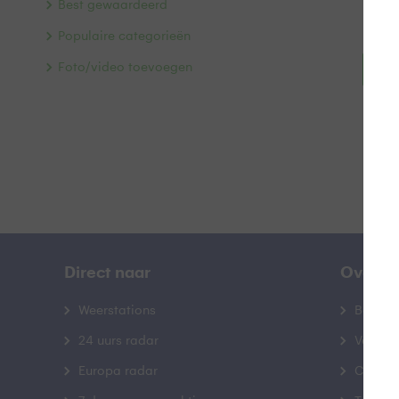
Best gewaardeerd
Populaire categorieën
Foto/video toevoegen
Bek
Direct naar
Over B
Weerstations
Bedrij
24 uurs radar
Veelge
Europa radar
Contac