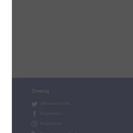
Overig
@BuienradarNL
Buienradar
Buienradar