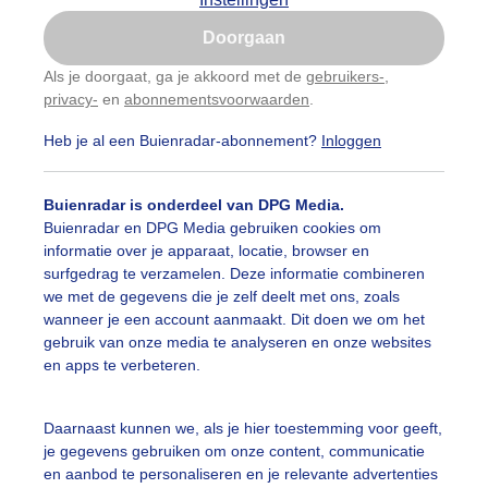
Is goed, toon de popup
Doorgaan
Nu niet, misschien later
Als je doorgaat, ga je akkoord met de
gebruikers-
,
ijk slideshow
privacy-
en
abonnementsvoorwaarden
.
Gebruik je Safari en wil je niet elke dag deze pop-up
zien?
Heb je al een Buienradar-abonnement?
Inloggen
Klik
hier
om dit aan te passen
Buienradar is onderdeel van DPG Media.
Buienradar en DPG Media gebruiken cookies om
Een moment geduld aub...
informatie over je apparaat, locatie, browser en
surfgedrag te verzamelen. Deze informatie combineren
we met de gegevens die je zelf deelt met ons, zoals
wanneer je een account aanmaakt. Dit doen we om het
uienradar
Mijn weer
gebruik van onze media te analyseren en onze websites
en apps te verbeteren.
fsgegevens
De Bilt
stelde vragen
Daarnaast kunnen we, als je hier toestemming voor geeft,
je gegevens gebruiken om onze content, communicatie
t
en aanbod te personaliseren en je relevante advertenties