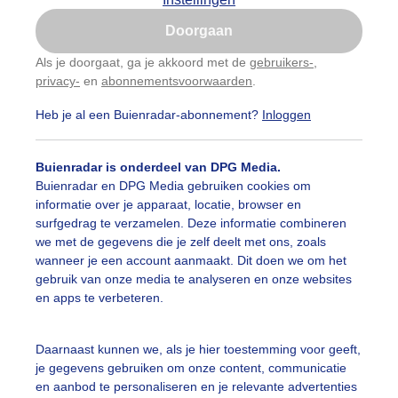
Is goed, toon de popup
Doorgaan
Nu niet, misschien later
Als je doorgaat, ga je akkoord met de
gebruikers-
,
privacy-
en
abonnementsvoorwaarden
.
Gebruik je Safari en wil je niet elke dag deze pop-up
zien?
Heb je al een Buienradar-abonnement?
Inloggen
Klik
hier
om dit aan te passen
Buienradar is onderdeel van DPG Media.
Buienradar en DPG Media gebruiken cookies om
informatie over je apparaat, locatie, browser en
surfgedrag te verzamelen. Deze informatie combineren
we met de gegevens die je zelf deelt met ons, zoals
wanneer je een account aanmaakt. Dit doen we om het
gebruik van onze media te analyseren en onze websites
en apps te verbeteren.
Daarnaast kunnen we, als je hier toestemming voor geeft,
je gegevens gebruiken om onze content, communicatie
en aanbod te personaliseren en je relevante advertenties