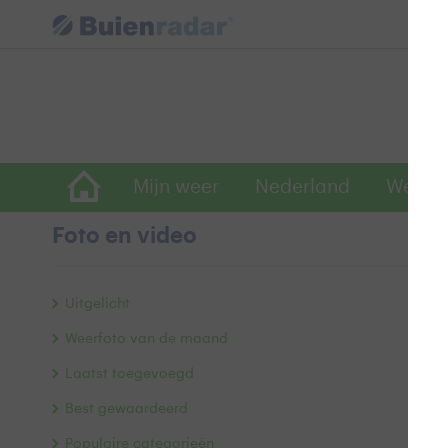
Mijn weer
Nederland
Wereld
Foto en video
H
Uitgelicht
Weerfoto van de maand
Laatst toegevoegd
Best gewaardeerd
Populaire categorieën