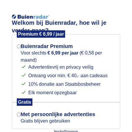
Reisinforma
Welkom bij Buienradar, hoe wil je
verder gaan?
Premium € 6,99 / jaar
Buienradar Premium
Voor slechts
€ 6,99 per jaar
(€ 0,58 per
wijd
Foto en video
Weerzine
maand)
Mogen we je locatie gebruiken voor
Advertentievrij en privacy veilig
het weer?
Zoeken in 
Ontvang voor min. € 40,- aan cadeaus
10% donatie aan Staatsbosbeheer
elikopter in zonnestraal
Elk moment opzegbaar
Indien je hier nog geen akkoord op hebt
Gratis
gegeven, verschijnt er zo een pop-up uit
je browser waarin deze toestemming
Met persoonlijke advertenties
gevraagd wordt.
Gratis blijven gebruiken
Instellingen