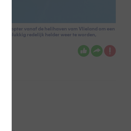
helikopter vanaf de helihaven vam Vlieland om een
t gelukkig redelijk helder weer te worden,
 aub...