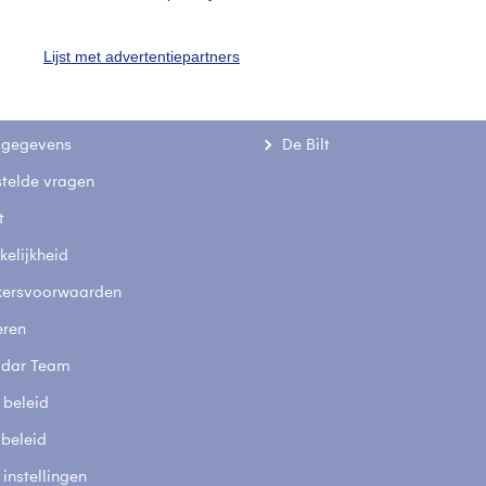
Lijst met advertentiepartners
uienradar
Mijn weer
fsgegevens
De Bilt
stelde vragen
t
elijkheid
kersvoorwaarden
eren
adar Team
 beleid
 beleid
 instellingen