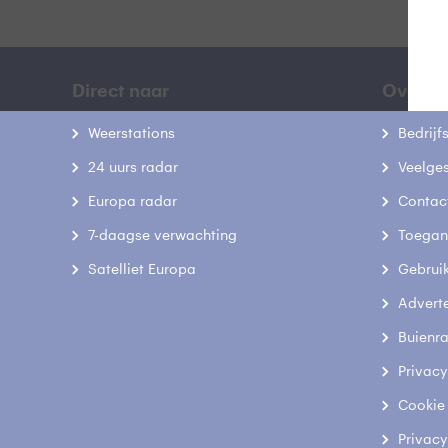
Direct naar
Over B
Weerstations
Bedrij
24 uurs radar
Veelge
Europa radar
Contac
7-daagse verwachting
Toegank
Satelliet Europa
Gebrui
Advert
Buienr
Privacy
Cookie
Privacy