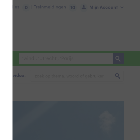
tie:
Files
| Treinmeldingen
Mijn Account
0
10
foto & video: