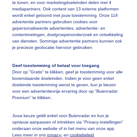
te tonen, en voor marketingdoeleinden delen met 4
mediapartners. Ook content van 13 externe platformen
wordt enkel getoond met jouw toestemming. Onze 114
advertentie partners gebruiken cookies voor
gepersonaliseerde advertenties, advertentie- en
edemiddag rond half twee vanmiddag vertrok er weer een 
contentmetingen, doelgroepenonderzoek en ontwikkeling
iënt naar de badte wal te brengen. Op dat moment begon he
van diensten. Sommige advertentie partners kunnen ook
nestralen schenen naar de helikopter.
je precieze geolocatie hiervoor gebruiken.
r: Diana Rolf
Gemaakt: 02-05-2023, 234x bekeken
Geef toestemming of betaal voor toegang
helikopter
Zon
Wolken
Door op "Gratis" te klikken, geef je toestemming voor alle
bovenstaande doeleinden. Indien je voor geen enkel
doeleinde toestemming wenst te geven, kun je kiezen
voor een advertentievrije ervaring door op “Buienradar
ekijk slideshow
Premium” te klikken.
Jouw keuze geldt enkel voor Buienradar en kun je
opnieuw aanpassen of intrekken via “Privacy-instellingen”
onderaan onze website of in het menu van onze app.
Lees meer in ons
privacy-
en
cookiebeleid
.
Een moment geduld