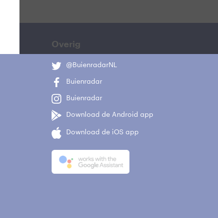
Overig
@BuienradarNL
Buienradar
Buienradar
Download de Android app
Download de iOS app