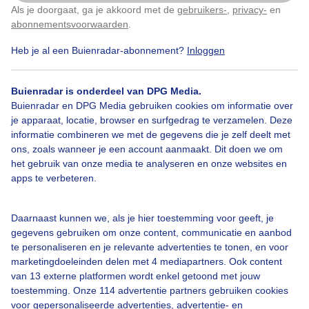
Als je doorgaat, ga je akkoord met de
gebruikers-
,
privacy-
en
Klik
hier
om dit aan te passen
Door: ria brasser
Gemaakt: 06-01-2023, 210x bekeken
abonnementsvoorwaarden
.
Heb je al een Buienradar-abonnement?
Inloggen
Paragliders
Thermiek
Vrijzonnigweer
Buienradar is onderdeel van DPG Media.
Buienradar en DPG Media gebruiken cookies om informatie over
je apparaat, locatie, browser en surfgedrag te verzamelen. Deze
informatie combineren we met de gegevens die je zelf deelt met
Bekijk slideshow
ons, zoals wanneer je een account aanmaakt. Dit doen we om
het gebruik van onze media te analyseren en onze websites en
apps te verbeteren.
Daarnaast kunnen we, als je hier toestemming voor geeft, je
Een moment geduld aub...
gegevens gebruiken om onze content, communicatie en aanbod
te personaliseren en je relevante advertenties te tonen, en voor
marketingdoeleinden delen met 4 mediapartners. Ook content
van 13 externe platformen wordt enkel getoond met jouw
toestemming. Onze 114 advertentie partners gebruiken cookies
voor gepersonaliseerde advertenties, advertentie- en