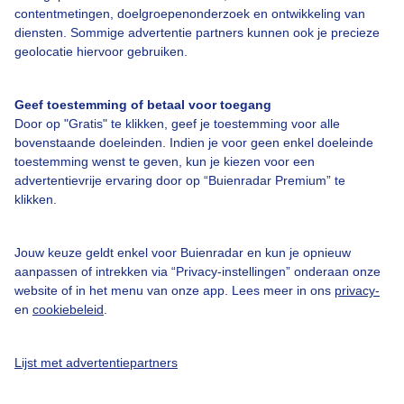
contentmetingen, doelgroepenonderzoek en ontwikkeling van
diensten. Sommige advertentie partners kunnen ook je precieze
Over Buienradar
geolocatie hiervoor gebruiken.
Bedrijfsgegevens
Geef toestemming of betaal voor toegang
Veelgestelde vragen
Door op "Gratis" te klikken, geef je toestemming voor alle
bovenstaande doeleinden. Indien je voor geen enkel doeleinde
Contact
toestemming wenst te geven, kun je kiezen voor een
advertentievrije ervaring door op “Buienradar Premium” te
Toegankelijkheid
klikken.
Gebruikersvoorwaarden
Adverteren
Jouw keuze geldt enkel voor Buienradar en kun je opnieuw
aanpassen of intrekken via “Privacy-instellingen” onderaan onze
Buienradar Team
website of in het menu van onze app. Lees meer in ons
privacy-
Privacy beleid
en
cookiebeleid
.
Cookie beleid
Lijst met advertentiepartners
Privacy instellingen
Gratis weerdata