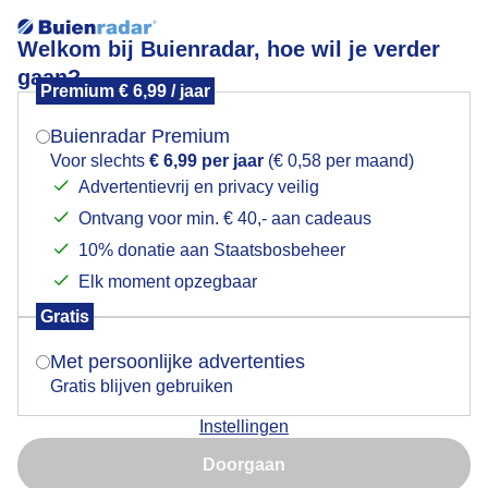
Welkom bij Buienradar, hoe wil je verder
gaan?
Premium € 6,99 / jaar
Mogen we je locatie gebruiken voor het
Lees meer.
weer?
Buienradar Premium
Ideale wind en themiek voor paragliders
Voor slechts
€ 6,99 per jaar
(€ 0,58 per maand)
Advertentievrij en privacy veilig
Ontvang voor min. € 40,- aan cadeaus
Indien je hier nog geen akkoord op hebt gegeven,
verschijnt er zo een pop-up uit je browser waarin
10% donatie aan Staatsbosbeheer
deze toestemming gevraagd wordt.
Elk moment opzegbaar
Gratis
Is goed, toon de popup
Met persoonlijke advertenties
Gratis blijven gebruiken
Instellingen
Nu niet, misschien later
Ideale wind en thermiek voor paragliders (Dubbelzit)
Doorgaan
Gebruik je Safari en wil je niet elke dag deze pop-up zien?