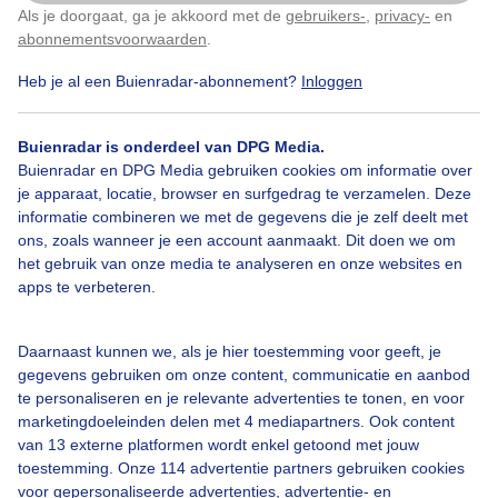
Als je doorgaat, ga je akkoord met de
gebruikers-
,
privacy-
en
Klik
hier
om dit aan te passen
abonnementsvoorwaarden
.
Heb je al een Buienradar-abonnement?
Inloggen
Zon
Wolken
Zonsopkomst
Buienradar is onderdeel van DPG Media.
Buienradar en DPG Media gebruiken cookies om informatie over
je apparaat, locatie, browser en surfgedrag te verzamelen. Deze
Bekijk slideshow
informatie combineren we met de gegevens die je zelf deelt met
ons, zoals wanneer je een account aanmaakt. Dit doen we om
het gebruik van onze media te analyseren en onze websites en
apps te verbeteren.
Een moment geduld aub...
Daarnaast kunnen we, als je hier toestemming voor geeft, je
gegevens gebruiken om onze content, communicatie en aanbod
te personaliseren en je relevante advertenties te tonen, en voor
marketingdoeleinden delen met 4 mediapartners. Ook content
van 13 externe platformen wordt enkel getoond met jouw
toestemming. Onze 114 advertentie partners gebruiken cookies
voor gepersonaliseerde advertenties, advertentie- en