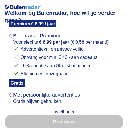
Welkom bij Buienradar, hoe wil je verder
gaan?
Premium € 6,99 / jaar
Mogen we je locatie gebruiken voor het
Zonsopkomst boven Nijkerk
weer?
Buienradar Premium
Voor slechts
€ 6,99 per jaar
(€ 0,58 per maand)
Advertentievrij en privacy veilig
Ontvang voor min. € 40,- aan cadeaus
Indien je hier nog geen akkoord op hebt gegeven,
verschijnt er zo een pop-up uit je browser waarin
10% donatie aan Staatsbosbeheer
deze toestemming gevraagd wordt.
Elk moment opzegbaar
Gratis
Is goed, toon de popup
Met persoonlijke advertenties
Gratis blijven gebruiken
Hoeveel mazzel kan je hebben,2 de keer deze week
Instellingen
een schitterende zonsopkomst
Nu niet, misschien later
Doorgaan
Door: Dominik Majewski
Gemaakt: 20-10-2022, 240x bekeken
Gebruik je Safari en wil je niet elke dag deze pop-up zien?