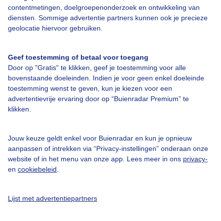
Over Buienradar
contentmetingen, doelgroepenonderzoek en ontwikkeling van
diensten. Sommige advertentie partners kunnen ook je precieze
geolocatie hiervoor gebruiken.
Bedrijfsgegevens
Veelgestelde vragen
Geef toestemming of betaal voor toegang
Door op "Gratis" te klikken, geef je toestemming voor alle
Contact
bovenstaande doeleinden. Indien je voor geen enkel doeleinde
Toegankelijkheid
toestemming wenst te geven, kun je kiezen voor een
advertentievrije ervaring door op “Buienradar Premium” te
Gebruikersvoorwaarden
klikken.
Adverteren
Buienradar Team
Jouw keuze geldt enkel voor Buienradar en kun je opnieuw
aanpassen of intrekken via “Privacy-instellingen” onderaan onze
Privacy beleid
website of in het menu van onze app. Lees meer in ons
privacy-
en
cookiebeleid
.
Cookie beleid
Privacy instellingen
Lijst met advertentiepartners
Gratis weerdata