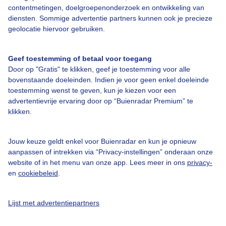
contentmetingen, doelgroepenonderzoek en ontwikkeling van
diensten. Sommige advertentie partners kunnen ook je precieze
geolocatie hiervoor gebruiken.
Over Buienradar
Geef toestemming of betaal voor toegang
Bedrijfsgegevens
Door op "Gratis" te klikken, geef je toestemming voor alle
Veelgestelde vragen
bovenstaande doeleinden. Indien je voor geen enkel doeleinde
toestemming wenst te geven, kun je kiezen voor een
Contact
advertentievrije ervaring door op “Buienradar Premium” te
Toegankelijkheid
klikken.
Gebruikersvoorwaarden
Jouw keuze geldt enkel voor Buienradar en kun je opnieuw
Adverteren
aanpassen of intrekken via “Privacy-instellingen” onderaan onze
Buienradar Team
website of in het menu van onze app. Lees meer in ons
privacy-
en
cookiebeleid
.
Privacy beleid
Cookie beleid
Lijst met advertentiepartners
Privacy instellingen