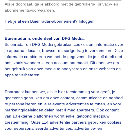
Als je doorgaat, ga je akkoord met de
gebruikers-
,
privacy-
en
Klik
hier
om dit aan te passen
abonnementsvoorwaarden
.
Door: Dominik Majewski
Gemaakt: 06-11-2023, 16x bekeken
Heb je al een Buienradar-abonnement?
Inloggen
Buienradar is onderdeel van DPG Media.
Noorderlicht
Aurora
Natuur
Buienradar en DPG Media gebruiken cookies om informatie over
je apparaat, locatie, browser en surfgedrag te verzamelen. Deze
informatie combineren we met de gegevens die je zelf deelt met
ons, zoals wanneer je een account aanmaakt. Dit doen we om
Bekijk slideshow
het gebruik van onze media te analyseren en onze websites en
apps te verbeteren.
Daarnaast kunnen we, als je hier toestemming voor geeft, je
gegevens gebruiken om onze content, communicatie en aanbod
Een moment geduld aub...
te personaliseren en je relevante advertenties te tonen, en voor
marketingdoeleinden delen met 4 mediapartners. Ook content
van 13 externe platformen wordt enkel getoond met jouw
toestemming. Onze 114 advertentie partners gebruiken cookies
voor gepersonaliseerde advertenties, advertentie- en