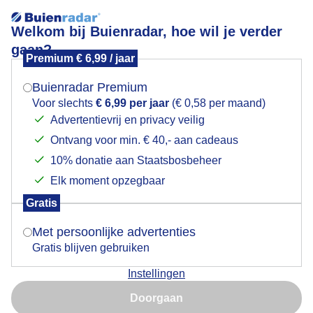
Welkom bij Buienradar, hoe wil je verder
gaan?
Premium € 6,99 / jaar
Mogen we je locatie gebruiken voor het
Skies on fire
weer?
Buienradar Premium
Voor slechts
€ 6,99 per jaar
(€ 0,58 per maand)
Advertentievrij en privacy veilig
Ontvang voor min. € 40,- aan cadeaus
Indien je hier nog geen akkoord op hebt gegeven,
verschijnt er zo een pop-up uit je browser waarin
10% donatie aan Staatsbosbeheer
deze toestemming gevraagd wordt.
Elk moment opzegbaar
Gratis
Is goed, toon de popup
Met persoonlijke advertenties
Gratis blijven gebruiken
Instellingen
Nu niet, misschien later
Prachtig Noorderlicht in de Arkemheenpolder bij
Doorgaan
Nijkerk
Gebruik je Safari en wil je niet elke dag deze pop-up zien?