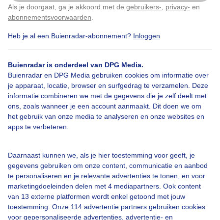
Als je doorgaat, ga je akkoord met de
gebruikers-
,
privacy-
en
Klik
hier
om dit aan te passen
Wilgenkatjes
Bloeiendekatjes
Natuur
abonnementsvoorwaarden
.
Heb je al een Buienradar-abonnement?
Inloggen
Bekijk slideshow
Buienradar is onderdeel van DPG Media.
Buienradar en DPG Media gebruiken cookies om informatie over
je apparaat, locatie, browser en surfgedrag te verzamelen. Deze
informatie combineren we met de gegevens die je zelf deelt met
ons, zoals wanneer je een account aanmaakt. Dit doen we om
het gebruik van onze media te analyseren en onze websites en
Een moment geduld aub...
apps te verbeteren.
Daarnaast kunnen we, als je hier toestemming voor geeft, je
gegevens gebruiken om onze content, communicatie en aanbod
te personaliseren en je relevante advertenties te tonen, en voor
marketingdoeleinden delen met 4 mediapartners. Ook content
Over Buienradar
van 13 externe platformen wordt enkel getoond met jouw
toestemming. Onze 114 advertentie partners gebruiken cookies
voor gepersonaliseerde advertenties, advertentie- en