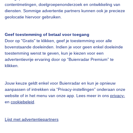
Bedrijfsgegevens
contentmetingen, doelgroepenonderzoek en ontwikkeling van
diensten. Sommige advertentie partners kunnen ook je precieze
Veelgestelde vragen
geolocatie hiervoor gebruiken.
Contact
Toegankelijkheid
Geef toestemming of betaal voor toegang
Door op "Gratis" te klikken, geef je toestemming voor alle
Gebruikersvoorwaarden
bovenstaande doeleinden. Indien je voor geen enkel doeleinde
Adverteren
toestemming wenst te geven, kun je kiezen voor een
advertentievrije ervaring door op “Buienradar Premium” te
Buienradar Team
klikken.
Privacy beleid
Jouw keuze geldt enkel voor Buienradar en kun je opnieuw
Cookie beleid
aanpassen of intrekken via “Privacy-instellingen” onderaan onze
Privacy instellingen
website of in het menu van onze app. Lees meer in ons
privacy-
en
cookiebeleid
.
Gratis weerdata
@BuienradarNL
Lijst met advertentiepartners
Buienradar