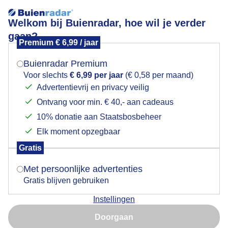
Welkom bij Buienradar, hoe wil je verder
gaan?
Premium € 6,99 / jaar
Mogen we je locatie gebruiken voor het
Katjes
weer?
Buienradar Premium
Voor slechts
€ 6,99 per jaar
(€ 0,58 per maand)
Advertentievrij en privacy veilig
Ontvang voor min. € 40,- aan cadeaus
Indien je hier nog geen akkoord op hebt gegeven,
verschijnt er zo een pop-up uit je browser waarin
10% donatie aan Staatsbosbeheer
deze toestemming gevraagd wordt.
Elk moment opzegbaar
Gratis
Is goed, toon de popup
Met persoonlijke advertenties
Gratis blijven gebruiken
Katjes in bloei wat slecht is voor hooikoortspatiënten
Instellingen
Nu niet, misschien later
Door:
Gemaakt: 15-03-2022, 144x bekeken
Doorgaan
Gebruik je Safari en wil je niet elke dag deze pop-up zien?