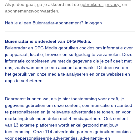
1
Als je doorgaat, ga je akkoord met de
gebruikers-
,
privacy-
en
Klik
hier
om dit aan te passen
abonnementsvoorwaarden
.
Kleurwolken
Wolken
Heb je al een Buienradar-abonnement?
Inloggen
Bekijk slideshow
Buienradar is onderdeel van DPG Media.
Buienradar en DPG Media gebruiken cookies om informatie over
je apparaat, locatie, browser en surfgedrag te verzamelen. Deze
informatie combineren we met de gegevens die je zelf deelt met
ons, zoals wanneer je een account aanmaakt. Dit doen we om
het gebruik van onze media te analyseren en onze websites en
Een moment geduld aub...
apps te verbeteren.
Daarnaast kunnen we, als je hier toestemming voor geeft, je
gegevens gebruiken om onze content, communicatie en aanbod
te personaliseren en je relevante advertenties te tonen, en voor
marketingdoeleinden delen met 4 mediapartners. Ook content
van 13 externe platformen wordt enkel getoond met jouw
Over Buienradar
toestemming. Onze 114 advertentie partners gebruiken cookies
voor gepersonaliseerde advertenties, advertentie- en