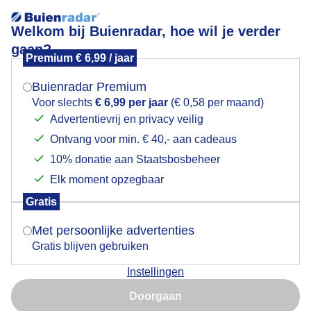
Welkom bij Buienradar, hoe wil je verder
gaan?
Premium € 6,99 / jaar
Mogen we je locatie gebruiken voor het
Wolkenlucht
weer?
Buienradar Premium
Voor slechts
€ 6,99 per jaar
(€ 0,58 per maand)
Advertentievrij en privacy veilig
Ontvang voor min. € 40,- aan cadeaus
Indien je hier nog geen akkoord op hebt gegeven,
verschijnt er zo een pop-up uit je browser waarin
10% donatie aan Staatsbosbeheer
deze toestemming gevraagd wordt.
Elk moment opzegbaar
Gratis
Is goed, toon de popup
Met persoonlijke advertenties
Gratis blijven gebruiken
Wolken kleuren door de zon.
Instellingen
Nu niet, misschien later
Door:
Gemaakt: 27-09-2021, 526x bekeken
Doorgaan
Gebruik je Safari en wil je niet elke dag deze pop-up zien?