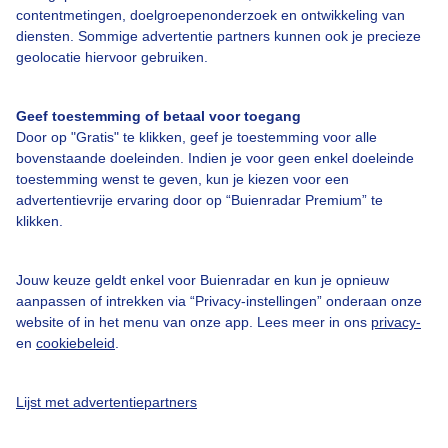
contentmetingen, doelgroepenonderzoek en ontwikkeling van
Bedrijfsgegevens
diensten. Sommige advertentie partners kunnen ook je precieze
Veelgestelde vragen
geolocatie hiervoor gebruiken.
Contact
Geef toestemming of betaal voor toegang
Toegankelijkheid
Door op "Gratis" te klikken, geef je toestemming voor alle
Gebruikersvoorwaarden
bovenstaande doeleinden. Indien je voor geen enkel doeleinde
toestemming wenst te geven, kun je kiezen voor een
Adverteren
advertentievrije ervaring door op “Buienradar Premium” te
klikken.
Buienradar Team
Privacy beleid
Jouw keuze geldt enkel voor Buienradar en kun je opnieuw
Cookie beleid
aanpassen of intrekken via “Privacy-instellingen” onderaan onze
website of in het menu van onze app. Lees meer in ons
privacy-
Privacy instellingen
en
cookiebeleid
.
Gratis weerdata
Lijst met advertentiepartners
@BuienradarNL
Buienradar