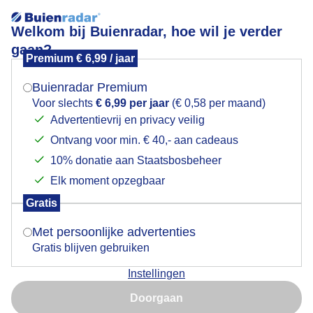
Welkom bij Buienradar, hoe wil je verder
gaan?
Premium € 6,99 / jaar
Mogen we je locatie gebruiken voor het
de bijen blijven komen
weer?
Buienradar Premium
Voor slechts
€ 6,99 per jaar
(€ 0,58 per maand)
Advertentievrij en privacy veilig
Ontvang voor min. € 40,- aan cadeaus
Indien je hier nog geen akkoord op hebt gegeven,
verschijnt er zo een pop-up uit je browser waarin
10% donatie aan Staatsbosbeheer
deze toestemming gevraagd wordt.
Elk moment opzegbaar
Gratis
Is goed, toon de popup
Met persoonlijke advertenties
Gratis blijven gebruiken
Instellingen
Nu niet, misschien later
zolang er wat te halen is blijven ze komen
Doorgaan
Gebruik je Safari en wil je niet elke dag deze pop-up zien?