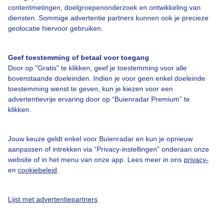
contentmetingen, doelgroepenonderzoek en ontwikkeling van
diensten. Sommige advertentie partners kunnen ook je precieze
Over Buienradar
geolocatie hiervoor gebruiken.
Bedrijfsgegevens
Geef toestemming of betaal voor toegang
Veelgestelde vragen
Door op "Gratis" te klikken, geef je toestemming voor alle
bovenstaande doeleinden. Indien je voor geen enkel doeleinde
Contact
toestemming wenst te geven, kun je kiezen voor een
Toegankelijkheid
advertentievrije ervaring door op “Buienradar Premium” te
klikken.
Gebruikersvoorwaarden
Adverteren
Jouw keuze geldt enkel voor Buienradar en kun je opnieuw
aanpassen of intrekken via “Privacy-instellingen” onderaan onze
Buienradar Team
website of in het menu van onze app. Lees meer in ons
privacy-
Privacy beleid
en
cookiebeleid
.
Cookie beleid
Lijst met advertentiepartners
Privacy instellingen
Gratis weerdata