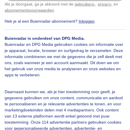
Als je doorgaat, ga je akkoord met de
gebruikers-
,
privacy-
en
Klik
hier
om dit aan te passen
Door: adri kruyt
Gemaakt: 01-09-2020, 384x bekeken
abonnementsvoorwaarden
.
Heb je al een Buienradar-abonnement?
Inloggen
Zon
Natuur
Dieren
Buienradar is onderdeel van DPG Media.
Buienradar en DPG Media gebruiken cookies om informatie over
je apparaat, locatie, browser en surfgedrag te verzamelen. Deze
informatie combineren we met de gegevens die je zelf deelt met
Bekijk slideshow
ons, zoals wanneer je een account aanmaakt. Dit doen we om
het gebruik van onze media te analyseren en onze websites en
apps te verbeteren.
Daarnaast kunnen we, als je hier toestemming voor geeft, je
Een moment geduld aub...
gegevens gebruiken om onze content, communicatie en aanbod
te personaliseren en je relevante advertenties te tonen, en voor
marketingdoeleinden delen met 4 mediapartners. Ook content
van 13 externe platformen wordt enkel getoond met jouw
toestemming. Onze 114 advertentie partners gebruiken cookies
voor gepersonaliseerde advertenties, advertentie- en