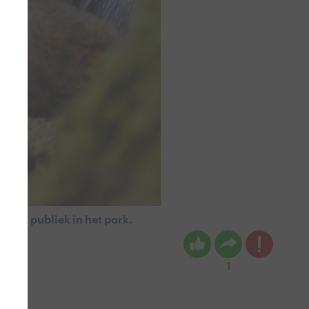
einig publiek in het park.
1