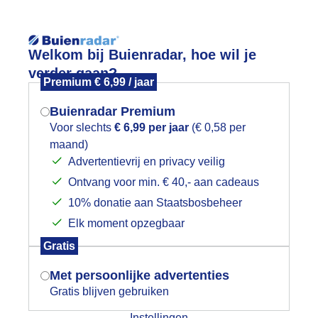
Reisinforma
Lees meer.
Welkom bij Buienradar, hoe wil je
verder gaan?
Premium € 6,99 / jaar
wijd
Foto en video
Weerzine
Buienradar Premium
Zoeken in 
Voor slechts
€ 6,99 per jaar
(€ 0,58 per
maand)
Mogen we je locatie gebruiken voor
ekker pluizenbeest
Advertentievrij en privacy veilig
het weer?
Ontvang voor min. € 40,- aan cadeaus
10% donatie aan Staatsbosbeheer
Elk moment opzegbaar
Indien je hier nog geen akkoord op hebt
Gratis
gegeven, verschijnt er zo een pop-up uit
je browser waarin deze toestemming
Met persoonlijke advertenties
gevraagd wordt.
Gratis blijven gebruiken
Instellingen