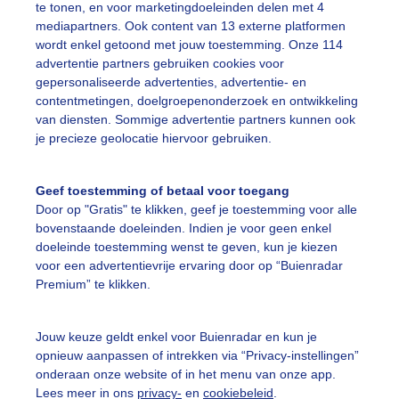
te tonen, en voor marketingdoeleinden delen met 4
mediapartners. Ook content van 13 externe platformen
wordt enkel getoond met jouw toestemming. Onze 114
advertentie partners gebruiken cookies voor
gepersonaliseerde advertenties, advertentie- en
contentmetingen, doelgroepenonderzoek en ontwikkeling
van diensten. Sommige advertentie partners kunnen ook
je precieze geolocatie hiervoor gebruiken.
Geef toestemming of betaal voor toegang
Door op "Gratis" te klikken, geef je toestemming voor alle
bovenstaande doeleinden. Indien je voor geen enkel
doeleinde toestemming wenst te geven, kun je kiezen
voor een advertentievrije ervaring door op “Buienradar
 eekhoorntje durft zich weer te laten zien na regen en met w
Premium” te klikken.
r: Lucas Riswick
Gemaakt: 10-06-2020, 1989x bekeken
Jouw keuze geldt enkel voor Buienradar en kun je
opnieuw aanpassen of intrekken via “Privacy-instellingen”
onderaan onze website of in het menu van onze app.
ieren
Lente
Natuur
Lees meer in ons
privacy-
en
cookiebeleid
.