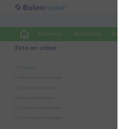
Mijn weer
Nederland
Wereld
Foto en video
l
Uitgelicht
Weerfoto van de week
Laatst toegevoegd
Best gewaardeerd
Populaire categorieën
Foto/video toevoegen