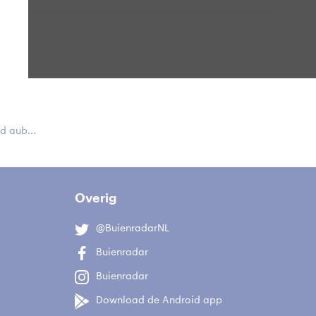
 aub...
Overig
@BuienradarNL
Buienradar
Buienradar
Download de Android app