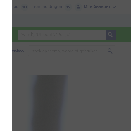
tie:
Files
| Treinmeldingen
Mijn Account
10
12
foto & video: