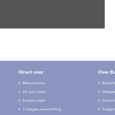
B
Direct naar
Over B
Weerstations
Bedrij
24 uurs radar
Veelge
Europa radar
Contac
7-daagse verwachting
Toegank