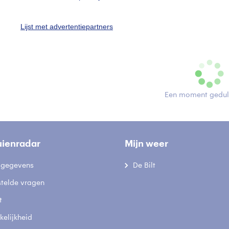
Lijst met advertentiepartners
ekijk slideshow
Een moment geduld
uienradar
Mijn weer
fsgegevens
De Bilt
stelde vragen
t
elijkheid