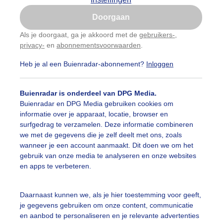
Is goed, toon de popup
Doorgaan
Nu niet, misschien later
Als je doorgaat, ga je akkoord met de
gebruikers-
,
privacy-
en
abonnementsvoorwaarden
.
Gebruik je Safari en wil je niet elke dag deze pop-up
zien?
Heb je al een Buienradar-abonnement?
Inloggen
Klik
hier
om dit aan te passen
Buienradar is onderdeel van DPG Media.
Buienradar en DPG Media gebruiken cookies om
informatie over je apparaat, locatie, browser en
surfgedrag te verzamelen. Deze informatie combineren
we met de gegevens die je zelf deelt met ons, zoals
wanneer je een account aanmaakt. Dit doen we om het
gebruik van onze media te analyseren en onze websites
en apps te verbeteren.
Daarnaast kunnen we, als je hier toestemming voor geeft,
je gegevens gebruiken om onze content, communicatie
en aanbod te personaliseren en je relevante advertenties