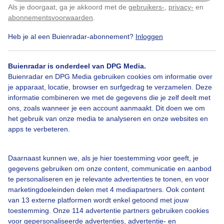
Als je doorgaat, ga je akkoord met de
gebruikers-
,
privacy-
en
Klik
hier
om dit aan te passen
Door: Francien Tax
Gemaakt: 08-07-2026, 38x bekeken
abonnementsvoorwaarden
.
Heb je al een Buienradar-abonnement?
Inloggen
Zomer
Zon
Wolken
Buienradar is onderdeel van DPG Media.
Buienradar en DPG Media gebruiken cookies om informatie over
je apparaat, locatie, browser en surfgedrag te verzamelen. Deze
informatie combineren we met de gegevens die je zelf deelt met
Bekijk slideshow
ons, zoals wanneer je een account aanmaakt. Dit doen we om
het gebruik van onze media te analyseren en onze websites en
apps te verbeteren.
Daarnaast kunnen we, als je hier toestemming voor geeft, je
Een moment geduld aub...
gegevens gebruiken om onze content, communicatie en aanbod
te personaliseren en je relevante advertenties te tonen, en voor
marketingdoeleinden delen met 4 mediapartners. Ook content
van 13 externe platformen wordt enkel getoond met jouw
toestemming. Onze 114 advertentie partners gebruiken cookies
voor gepersonaliseerde advertenties, advertentie- en