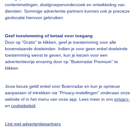
contentmetingen, doelgroepenonderzoek en ontwikkeling van
diensten. Sommige advertentie partners kunnen ook je precieze
Over Buienradar
geolocatie hiervoor gebruiken.
Bedrijfsgegevens
Geef toestemming of betaal voor toegang
Veelgestelde vragen
Door op "Gratis" te klikken, geef je toestemming voor alle
bovenstaande doeleinden. Indien je voor geen enkel doeleinde
Contact
toestemming wenst te geven, kun je kiezen voor een
advertentievrije ervaring door op “Buienradar Premium” te
Toegankelijkheid
klikken.
Gebruikersvoorwaarden
Adverteren
Jouw keuze geldt enkel voor Buienradar en kun je opnieuw
aanpassen of intrekken via “Privacy-instellingen” onderaan onze
Buienradar Team
website of in het menu van onze app. Lees meer in ons
privacy-
Privacy beleid
en
cookiebeleid
.
Cookie beleid
Lijst met advertentiepartners
Privacy instellingen
Gratis weerdata