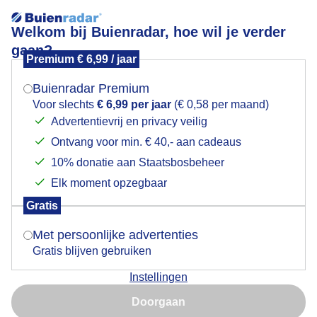
Welkom bij Buienradar, hoe wil je verder
gaan?
Premium € 6,99 / jaar
Mogen we je locatie gebruiken voor het
Lees meer.
weer?
Buienradar Premium
Vanmorgen nog de zon
Voor slechts
€ 6,99 per jaar
(€ 0,58 per maand)
Advertentievrij en privacy veilig
Ontvang voor min. € 40,- aan cadeaus
Indien je hier nog geen akkoord op hebt gegeven,
verschijnt er zo een pop-up uit je browser waarin
10% donatie aan Staatsbosbeheer
deze toestemming gevraagd wordt.
Elk moment opzegbaar
Gratis
Is goed, toon de popup
Met persoonlijke advertenties
Gratis blijven gebruiken
Instellingen
Nu niet, misschien later
In de middag zwaarder bewolkt
Doorgaan
Gebruik je Safari en wil je niet elke dag deze pop-up zien?