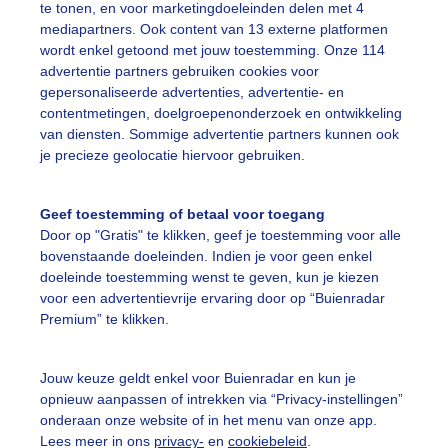
te tonen, en voor marketingdoeleinden delen met 4
oie dinsdag in Groningen
mediapartners. Ook content van 13 externe platformen
wordt enkel getoond met jouw toestemming. Onze 114
r: Pascal van Timmeren
Gemaakt: 07-07-2026, 87x bekeken
advertentie partners gebruiken cookies voor
gepersonaliseerde advertenties, advertentie- en
contentmetingen, doelgroepenonderzoek en ontwikkeling
omer
Zon
Wolken
van diensten. Sommige advertentie partners kunnen ook
je precieze geolocatie hiervoor gebruiken.
ekijk slideshow
Geef toestemming of betaal voor toegang
Door op "Gratis" te klikken, geef je toestemming voor alle
bovenstaande doeleinden. Indien je voor geen enkel
doeleinde toestemming wenst te geven, kun je kiezen
voor een advertentievrije ervaring door op “Buienradar
Premium” te klikken.
Een moment geduld
Jouw keuze geldt enkel voor Buienradar en kun je
opnieuw aanpassen of intrekken via “Privacy-instellingen”
onderaan onze website of in het menu van onze app.
uienradar
Mijn weer
Lees meer in ons
privacy-
en
cookiebeleid
.