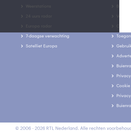
Weerstations
Bedrij
24 uurs radar
Veelge
Europa radar
Contac
7-daagse verwachting
Toegank
Satelliet Europa
Gebrui
Advert
Buienr
Privacy
Cookie
Privacy
Buienr
© 2006 - 2026 RTL Nederland. Alle rechten voorbehoud