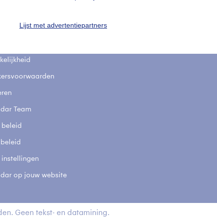
fsgegevens
De Bilt
Lijst met advertentiepartners
stelde vragen
t
elijkheid
kersvoorwaarden
eren
adar Team
 beleid
 beleid
 instellingen
adar op jouw website
en. Geen tekst- en datamining.