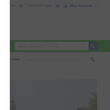
tie:
Files
| Treinmeldingen
Mijn Account
0
12
foto & video: