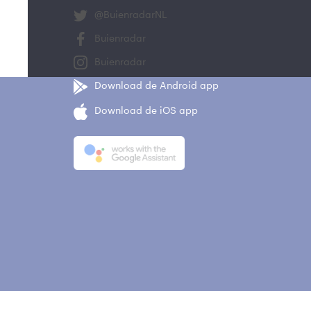
@BuienradarNL
Buienradar
Buienradar
Download de Android app
Download de iOS app