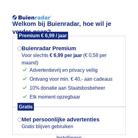
Reisinforma
Welkom bij Buienradar, hoe wil je
verder gaan?
Premium € 6,99 / jaar
Buienradar Premium
Voor slechts
€ 6,99 per jaar
(€ 0,58 per
wijd
Foto en video
Weerzine
maand)
Mogen we je locatie gebruiken voor
Advertentievrij en privacy veilig
het weer?
Zoeken in 
Ontvang voor min. € 40,- aan cadeaus
10% donatie aan Staatsbosbeheer
roningen
Elk moment opzegbaar
Indien je hier nog geen akkoord op hebt
Gratis
gegeven, verschijnt er zo een pop-up uit
je browser waarin deze toestemming
Met persoonlijke advertenties
gevraagd wordt.
Gratis blijven gebruiken
Instellingen