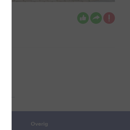
 aub...
Overig