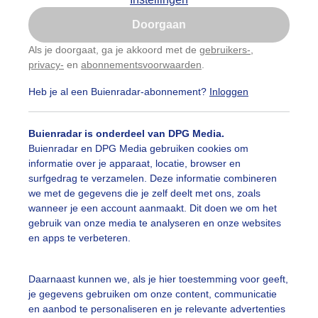
Is goed, toon de popup
Doorgaan
Nu niet, misschien later
Als je doorgaat, ga je akkoord met de
gebruikers-
,
privacy-
en
abonnementsvoorwaarden
.
Gebruik je Safari en wil je niet elke dag deze pop-up
zien?
Heb je al een Buienradar-abonnement?
Inloggen
Klik
hier
om dit aan te passen
Buienradar is onderdeel van DPG Media.
Buienradar en DPG Media gebruiken cookies om
informatie over je apparaat, locatie, browser en
surfgedrag te verzamelen. Deze informatie combineren
we met de gegevens die je zelf deelt met ons, zoals
wanneer je een account aanmaakt. Dit doen we om het
gebruik van onze media te analyseren en onze websites
en apps te verbeteren.
Daarnaast kunnen we, als je hier toestemming voor geeft,
je gegevens gebruiken om onze content, communicatie
en aanbod te personaliseren en je relevante advertenties