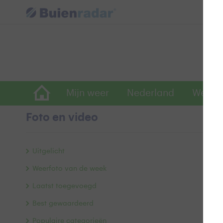
Mijn weer
Nederland
Wereld
Foto en video
G
Uitgelicht
Weerfoto van de week
Laatst toegevoegd
Best gewaardeerd
Populaire categorieën