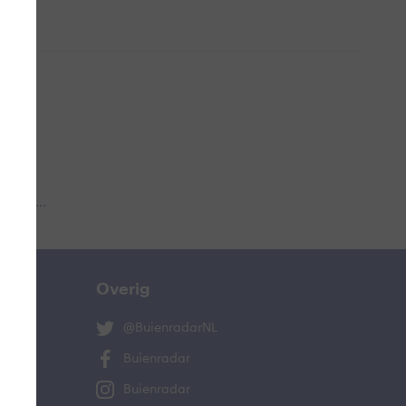
 aub...
Overig
@BuienradarNL
Buienradar
Buienradar