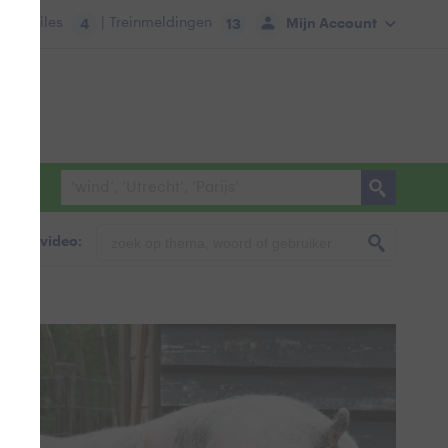
tie:
Files
| Treinmeldingen
Mijn Account
4
13
foto & video: