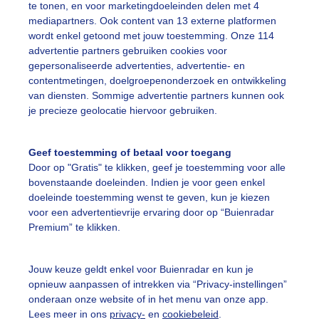
te tonen, en voor marketingdoeleinden delen met 4
omer
Zon
Dieren
mediapartners. Ook content van 13 externe platformen
wordt enkel getoond met jouw toestemming. Onze 114
advertentie partners gebruiken cookies voor
ekijk slideshow
gepersonaliseerde advertenties, advertentie- en
contentmetingen, doelgroepenonderzoek en ontwikkeling
van diensten. Sommige advertentie partners kunnen ook
je precieze geolocatie hiervoor gebruiken.
Geef toestemming of betaal voor toegang
Een moment geduld
Door op "Gratis" te klikken, geef je toestemming voor alle
bovenstaande doeleinden. Indien je voor geen enkel
doeleinde toestemming wenst te geven, kun je kiezen
voor een advertentievrije ervaring door op “Buienradar
uienradar
Mijn weer
Premium” te klikken.
fsgegevens
De Bilt
Jouw keuze geldt enkel voor Buienradar en kun je
stelde vragen
opnieuw aanpassen of intrekken via “Privacy-instellingen”
onderaan onze website of in het menu van onze app.
t
Lees meer in ons
privacy-
en
cookiebeleid
.