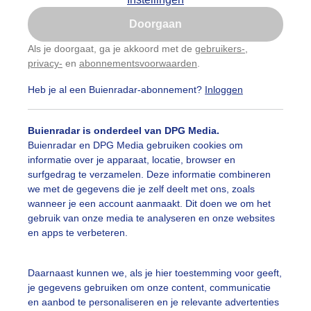
Is goed, toon de popup
Doorgaan
Nu niet, misschien later
Als je doorgaat, ga je akkoord met de
gebruikers-
,
privacy-
en
abonnementsvoorwaarden
.
Gebruik je Safari en wil je niet elke dag deze pop-up
zien?
Heb je al een Buienradar-abonnement?
Inloggen
Klik
hier
om dit aan te passen
Buienradar is onderdeel van DPG Media.
Buienradar en DPG Media gebruiken cookies om
informatie over je apparaat, locatie, browser en
surfgedrag te verzamelen. Deze informatie combineren
we met de gegevens die je zelf deelt met ons, zoals
wanneer je een account aanmaakt. Dit doen we om het
gebruik van onze media te analyseren en onze websites
en apps te verbeteren.
wordt het nog warmer ,te warm om te spelen....
Daarnaast kunnen we, als je hier toestemming voor geeft,
r: Nellie Bartels
Gemaakt: 18-06-2026, 59x bekeken
je gegevens gebruiken om onze content, communicatie
en aanbod te personaliseren en je relevante advertenties