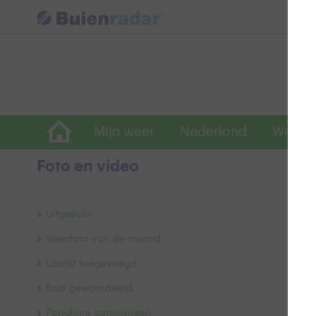
Mijn weer
Nederland
Wereld
Foto en video
W
Uitgelicht
Weerfoto van de maand
Laatst toegevoegd
Best gewaardeerd
Populaire categorieën