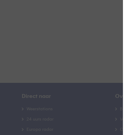
Z
B
Direct naar
Over B
Weerstations
Bedrij
24 uurs radar
Veelge
Europa radar
Contac