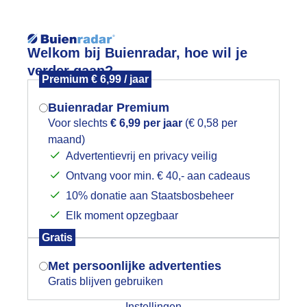
Reisinforma
Welkom bij Buienradar, hoe wil je
verder gaan?
Premium € 6,99 / jaar
Buienradar Premium
Voor slechts
€ 6,99 per jaar
(€ 0,58 per
wijd
Foto en video
Weerzine
maand)
Mogen we je locatie gebruiken voor
Advertentievrij en privacy veilig
het weer?
Zoeken in 
Ontvang voor min. € 40,- aan cadeaus
10% donatie aan Staatsbosbeheer
arm,warm en warmer
Elk moment opzegbaar
Indien je hier nog geen akkoord op hebt
Gratis
gegeven, verschijnt er zo een pop-up uit
je browser waarin deze toestemming
Met persoonlijke advertenties
gevraagd wordt.
Gratis blijven gebruiken
Instellingen