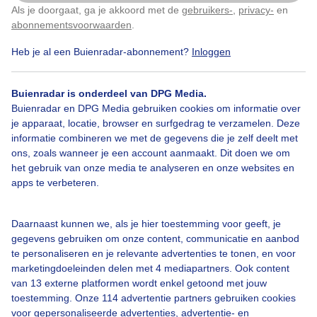
Als je doorgaat, ga je akkoord met de
gebruikers-
,
privacy-
en
Klik
hier
om dit aan te passen
abonnementsvoorwaarden
.
Heb je al een Buienradar-abonnement?
Inloggen
Zomer
Zon
Dieren
Buienradar is onderdeel van DPG Media.
Buienradar en DPG Media gebruiken cookies om informatie over
Bekijk slideshow
je apparaat, locatie, browser en surfgedrag te verzamelen. Deze
informatie combineren we met de gegevens die je zelf deelt met
ons, zoals wanneer je een account aanmaakt. Dit doen we om
het gebruik van onze media te analyseren en onze websites en
apps te verbeteren.
Een moment geduld aub...
Daarnaast kunnen we, als je hier toestemming voor geeft, je
gegevens gebruiken om onze content, communicatie en aanbod
te personaliseren en je relevante advertenties te tonen, en voor
marketingdoeleinden delen met 4 mediapartners. Ook content
van 13 externe platformen wordt enkel getoond met jouw
toestemming. Onze 114 advertentie partners gebruiken cookies
voor gepersonaliseerde advertenties, advertentie- en
Over Buienradar