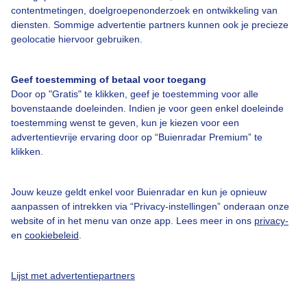
contentmetingen, doelgroepenonderzoek en ontwikkeling van
diensten. Sommige advertentie partners kunnen ook je precieze
Bedrijfsgegevens
geolocatie hiervoor gebruiken.
Veelgestelde vragen
Geef toestemming of betaal voor toegang
Contact
Door op "Gratis" te klikken, geef je toestemming voor alle
Toegankelijkheid
bovenstaande doeleinden. Indien je voor geen enkel doeleinde
toestemming wenst te geven, kun je kiezen voor een
Gebruikersvoorwaarden
advertentievrije ervaring door op “Buienradar Premium” te
klikken.
Adverteren
Buienradar Team
Jouw keuze geldt enkel voor Buienradar en kun je opnieuw
Privacy beleid
aanpassen of intrekken via “Privacy-instellingen” onderaan onze
website of in het menu van onze app. Lees meer in ons
privacy-
Cookie beleid
en
cookiebeleid
.
Privacy instellingen
Gratis weerdata
Lijst met advertentiepartners
@BuienradarNL