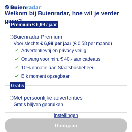
Welkom bij Buienradar, hoe wil je verder
gaan?
Premium € 6,99 / jaar
Mogen we je locatie gebruiken voor het
Gewone oeverlibel
weer?
Buienradar Premium
Voor slechts
€ 6,99 per jaar
(€ 0,58 per maand)
Advertentievrij en privacy veilig
Ontvang voor min. € 40,- aan cadeaus
Indien je hier nog geen akkoord op hebt gegeven,
verschijnt er zo een pop-up uit je browser waarin
10% donatie aan Staatsbosbeheer
deze toestemming gevraagd wordt.
Elk moment opzegbaar
Gratis
Is goed, toon de popup
Met persoonlijke advertenties
Gratis blijven gebruiken
Gewone oeverlibel in de zon aan een takje
Instellingen
Nu niet, misschien later
Door: Simone Genna Wiersma
Gemaakt: 18-06-2026, 48x bekeken
Doorgaan
Gebruik je Safari en wil je niet elke dag deze pop-up zien?