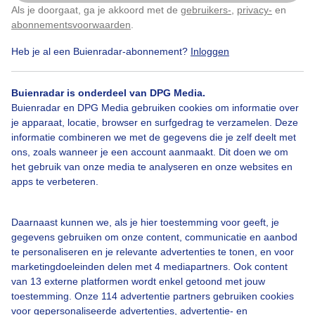
Als je doorgaat, ga je akkoord met de
gebruikers-
,
privacy-
en
Klik
hier
om dit aan te passen
Door: Marjan den Boer
Gemaakt: 18-06-2026, 7x bekeken
abonnementsvoorwaarden
.
Heb je al een Buienradar-abonnement?
Inloggen
Buienradar is onderdeel van DPG Media.
Buienradar en DPG Media gebruiken cookies om informatie over
Bekijk slideshow
je apparaat, locatie, browser en surfgedrag te verzamelen. Deze
informatie combineren we met de gegevens die je zelf deelt met
ons, zoals wanneer je een account aanmaakt. Dit doen we om
het gebruik van onze media te analyseren en onze websites en
apps te verbeteren.
Een moment geduld aub...
Daarnaast kunnen we, als je hier toestemming voor geeft, je
gegevens gebruiken om onze content, communicatie en aanbod
te personaliseren en je relevante advertenties te tonen, en voor
marketingdoeleinden delen met 4 mediapartners. Ook content
van 13 externe platformen wordt enkel getoond met jouw
toestemming. Onze 114 advertentie partners gebruiken cookies
voor gepersonaliseerde advertenties, advertentie- en