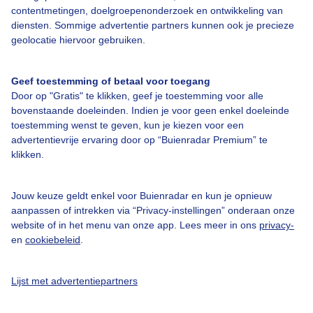
Over Buienradar
contentmetingen, doelgroepenonderzoek en ontwikkeling van
diensten. Sommige advertentie partners kunnen ook je precieze
geolocatie hiervoor gebruiken.
Bedrijfsgegevens
Veelgestelde vragen
Geef toestemming of betaal voor toegang
Contact
Door op "Gratis" te klikken, geef je toestemming voor alle
bovenstaande doeleinden. Indien je voor geen enkel doeleinde
Toegankelijkheid
toestemming wenst te geven, kun je kiezen voor een
advertentievrije ervaring door op “Buienradar Premium” te
Gebruikersvoorwaarden
klikken.
Adverteren
Buienradar Team
Jouw keuze geldt enkel voor Buienradar en kun je opnieuw
aanpassen of intrekken via “Privacy-instellingen” onderaan onze
Privacy beleid
website of in het menu van onze app. Lees meer in ons
privacy-
Cookie beleid
en
cookiebeleid
.
Privacy instellingen
Lijst met advertentiepartners
Gratis weerdata