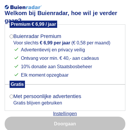
Welkom bij Buienradar, hoe wil je verder
gaan?
Premium € 6,99 / jaar
Mogen we je locatie gebruiken voor het
Weer foto
weer?
Buienradar Premium
Voor slechts
€ 6,99 per jaar
(€ 0,58 per maand)
Advertentievrij en privacy veilig
Ontvang voor min. € 40,- aan cadeaus
Indien je hier nog geen akkoord op hebt gegeven,
verschijnt er zo een pop-up uit je browser waarin
10% donatie aan Staatsbosbeheer
deze toestemming gevraagd wordt.
Elk moment opzegbaar
Gratis
Is goed, toon de popup
Met persoonlijke advertenties
Gratis blijven gebruiken
Instellingen
Nu niet, misschien later
Doorgaan
Gebruik je Safari en wil je niet elke dag deze pop-up zien?