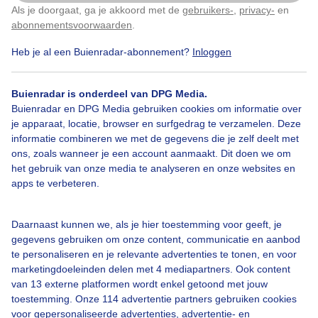
Als je doorgaat, ga je akkoord met de
gebruikers-
,
privacy-
en
Klik
hier
om dit aan te passen
Door: Marjan den Boer
Gemaakt: 18-06-2026, 5x bekeken
abonnementsvoorwaarden
.
Heb je al een Buienradar-abonnement?
Inloggen
Buienradar is onderdeel van DPG Media.
Buienradar en DPG Media gebruiken cookies om informatie over
Bekijk slideshow
je apparaat, locatie, browser en surfgedrag te verzamelen. Deze
informatie combineren we met de gegevens die je zelf deelt met
ons, zoals wanneer je een account aanmaakt. Dit doen we om
het gebruik van onze media te analyseren en onze websites en
apps te verbeteren.
Een moment geduld aub...
Daarnaast kunnen we, als je hier toestemming voor geeft, je
gegevens gebruiken om onze content, communicatie en aanbod
te personaliseren en je relevante advertenties te tonen, en voor
marketingdoeleinden delen met 4 mediapartners. Ook content
van 13 externe platformen wordt enkel getoond met jouw
toestemming. Onze 114 advertentie partners gebruiken cookies
voor gepersonaliseerde advertenties, advertentie- en