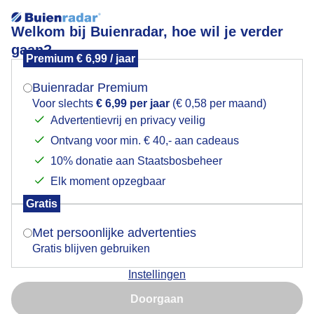
Welkom bij Buienradar, hoe wil je verder
gaan?
Premium € 6,99 / jaar
Mogen we je locatie gebruiken voor het
Weer foto
weer?
Buienradar Premium
Voor slechts
€ 6,99 per jaar
(€ 0,58 per maand)
Advertentievrij en privacy veilig
Ontvang voor min. € 40,- aan cadeaus
Indien je hier nog geen akkoord op hebt gegeven,
verschijnt er zo een pop-up uit je browser waarin
10% donatie aan Staatsbosbeheer
deze toestemming gevraagd wordt.
Elk moment opzegbaar
Gratis
Is goed, toon de popup
Met persoonlijke advertenties
Gratis blijven gebruiken
Instellingen
Nu niet, misschien later
Doorgaan
Gebruik je Safari en wil je niet elke dag deze pop-up zien?