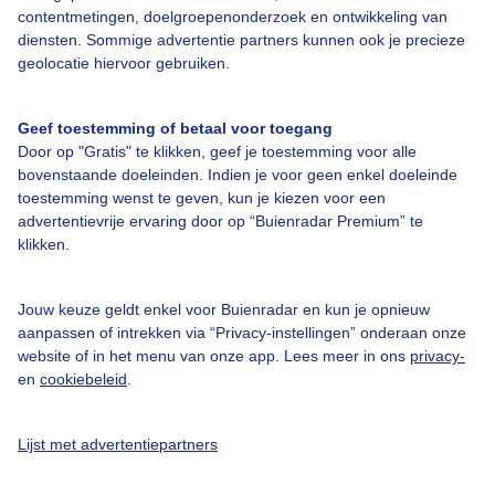
Over Buienradar
contentmetingen, doelgroepenonderzoek en ontwikkeling van
diensten. Sommige advertentie partners kunnen ook je precieze
geolocatie hiervoor gebruiken.
Bedrijfsgegevens
Veelgestelde vragen
Geef toestemming of betaal voor toegang
Contact
Door op "Gratis" te klikken, geef je toestemming voor alle
bovenstaande doeleinden. Indien je voor geen enkel doeleinde
Toegankelijkheid
toestemming wenst te geven, kun je kiezen voor een
advertentievrije ervaring door op “Buienradar Premium” te
Gebruikersvoorwaarden
klikken.
Adverteren
Buienradar Team
Jouw keuze geldt enkel voor Buienradar en kun je opnieuw
aanpassen of intrekken via “Privacy-instellingen” onderaan onze
Privacy beleid
website of in het menu van onze app. Lees meer in ons
privacy-
Cookie beleid
en
cookiebeleid
.
Privacy instellingen
Lijst met advertentiepartners
Gratis weerdata