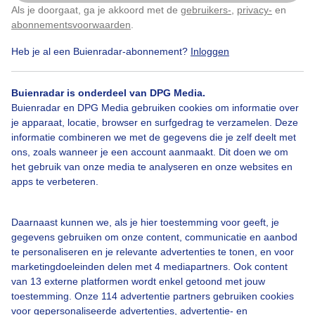
Als je doorgaat, ga je akkoord met de
gebruikers-
,
privacy-
en
Klik
hier
om dit aan te passen
Zomer
Zon
Wolken
abonnementsvoorwaarden
.
Heb je al een Buienradar-abonnement?
Inloggen
Bekijk slideshow
Buienradar is onderdeel van DPG Media.
Buienradar en DPG Media gebruiken cookies om informatie over
je apparaat, locatie, browser en surfgedrag te verzamelen. Deze
informatie combineren we met de gegevens die je zelf deelt met
ons, zoals wanneer je een account aanmaakt. Dit doen we om
het gebruik van onze media te analyseren en onze websites en
Een moment geduld aub...
apps te verbeteren.
Daarnaast kunnen we, als je hier toestemming voor geeft, je
gegevens gebruiken om onze content, communicatie en aanbod
te personaliseren en je relevante advertenties te tonen, en voor
marketingdoeleinden delen met 4 mediapartners. Ook content
Over Buienradar
van 13 externe platformen wordt enkel getoond met jouw
toestemming. Onze 114 advertentie partners gebruiken cookies
voor gepersonaliseerde advertenties, advertentie- en