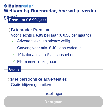
Welkom bij Buienradar, hoe wil je verder
gaan?
Premium € 6,99 / jaar
Mogen we je locatie gebruiken voor het
Wolken en zon
weer?
Buienradar Premium
Voor slechts
€ 6,99 per jaar
(€ 0,58 per maand)
Advertentievrij en privacy veilig
Ontvang voor min. € 40,- aan cadeaus
Indien je hier nog geen akkoord op hebt gegeven,
verschijnt er zo een pop-up uit je browser waarin
10% donatie aan Staatsbosbeheer
deze toestemming gevraagd wordt.
Elk moment opzegbaar
Gratis
Is goed, toon de popup
Wolken en zon
Met persoonlijke advertenties
Gratis blijven gebruiken
Door: Anne-Marie van Iersel
Gemaakt: 17-06-2026, 31x bekeken
Instellingen
Nu niet, misschien later
Doorgaan
Gebruik je Safari en wil je niet elke dag deze pop-up zien?