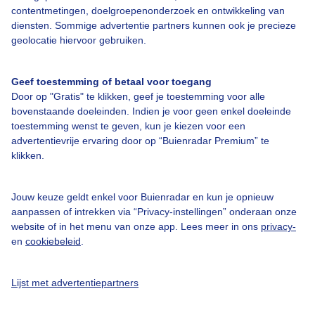
Bedrijfsgegevens
contentmetingen, doelgroepenonderzoek en ontwikkeling van
diensten. Sommige advertentie partners kunnen ook je precieze
Veelgestelde vragen
geolocatie hiervoor gebruiken.
Contact
Toegankelijkheid
Geef toestemming of betaal voor toegang
Door op "Gratis" te klikken, geef je toestemming voor alle
Gebruikersvoorwaarden
bovenstaande doeleinden. Indien je voor geen enkel doeleinde
Adverteren
toestemming wenst te geven, kun je kiezen voor een
advertentievrije ervaring door op “Buienradar Premium” te
Buienradar Team
klikken.
Privacy beleid
Cookie beleid
Jouw keuze geldt enkel voor Buienradar en kun je opnieuw
aanpassen of intrekken via “Privacy-instellingen” onderaan onze
Privacy instellingen
website of in het menu van onze app. Lees meer in ons
privacy-
en
cookiebeleid
.
Gratis weerdata
@BuienradarNL
Lijst met advertentiepartners
Buienradar