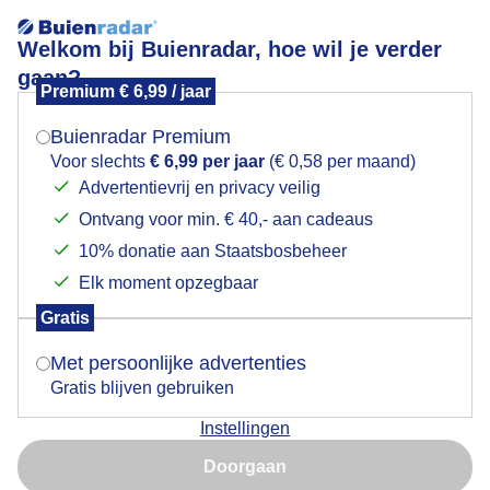
Welkom bij Buienradar, hoe wil je verder
gaan?
Premium € 6,99 / jaar
Mogen we je locatie gebruiken voor het
Lijnenspel gemaaid gras bewolkt fiets- en visweer
weer?
Buienradar Premium
Voor slechts
€ 6,99 per jaar
(€ 0,58 per maand)
Advertentievrij en privacy veilig
Ontvang voor min. € 40,- aan cadeaus
Indien je hier nog geen akkoord op hebt gegeven,
verschijnt er zo een pop-up uit je browser waarin
10% donatie aan Staatsbosbeheer
deze toestemming gevraagd wordt.
Elk moment opzegbaar
Gratis
Is goed, toon de popup
Met persoonlijke advertenties
Gratis blijven gebruiken
Instellingen
Nu niet, misschien later
Doorgaan
Gebruik je Safari en wil je niet elke dag deze pop-up zien?