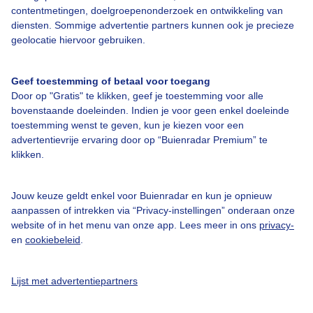
Over Buienradar
contentmetingen, doelgroepenonderzoek en ontwikkeling van
diensten. Sommige advertentie partners kunnen ook je precieze
geolocatie hiervoor gebruiken.
Bedrijfsgegevens
Veelgestelde vragen
Geef toestemming of betaal voor toegang
Contact
Door op "Gratis" te klikken, geef je toestemming voor alle
bovenstaande doeleinden. Indien je voor geen enkel doeleinde
Toegankelijkheid
toestemming wenst te geven, kun je kiezen voor een
advertentievrije ervaring door op “Buienradar Premium” te
Gebruikersvoorwaarden
klikken.
Adverteren
Buienradar Team
Jouw keuze geldt enkel voor Buienradar en kun je opnieuw
aanpassen of intrekken via “Privacy-instellingen” onderaan onze
Privacy beleid
website of in het menu van onze app. Lees meer in ons
privacy-
Cookie beleid
en
cookiebeleid
.
Privacy instellingen
Lijst met advertentiepartners
Gratis weerdata