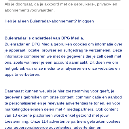
Als je doorgaat, ga je akkoord met de
gebruikers-
,
privacy-
en
Klik
hier
om dit aan te passen
abonnementsvoorwaarden
.
Heb je al een Buienradar-abonnement?
Inloggen
Zomer
Zon
Wolken
Buienradar is onderdeel van DPG Media.
Buienradar en DPG Media gebruiken cookies om informatie over
je apparaat, locatie, browser en surfgedrag te verzamelen. Deze
Bekijk slideshow
informatie combineren we met de gegevens die je zelf deelt met
ons, zoals wanneer je een account aanmaakt. Dit doen we om
het gebruik van onze media te analyseren en onze websites en
apps te verbeteren.
Een moment geduld aub...
Daarnaast kunnen we, als je hier toestemming voor geeft, je
gegevens gebruiken om onze content, communicatie en aanbod
te personaliseren en je relevante advertenties te tonen, en voor
marketingdoeleinden delen met 4 mediapartners. Ook content
van 13 externe platformen wordt enkel getoond met jouw
toestemming. Onze 114 advertentie partners gebruiken cookies
voor gepersonaliseerde advertenties, advertentie- en