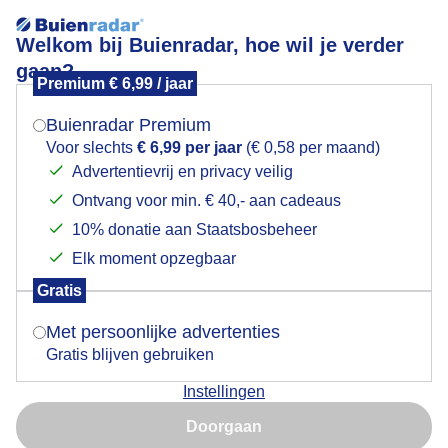
Welkom bij Buienradar, hoe wil je verder
gaan?
Premium € 6,99 / jaar
Mogen we je locatie gebruiken voor het
Zomer!
weer?
Buienradar Premium
Voor slechts
€ 6,99 per jaar
(€ 0,58 per maand)
Advertentievrij en privacy veilig
Ontvang voor min. € 40,- aan cadeaus
Indien je hier nog geen akkoord op hebt gegeven,
verschijnt er zo een pop-up uit je browser waarin
10% donatie aan Staatsbosbeheer
deze toestemming gevraagd wordt.
Elk moment opzegbaar
Gratis
Is goed, toon de popup
Met persoonlijke advertenties
Gratis blijven gebruiken
Woensdagochtend op Texel bij de Cocksdorp in de
Instellingen
Eierlandse polder.
Nu niet, misschien later
Doorgaan
Door: Frans Alderse Baas
Gemaakt: 17-06-2026, 11x bekeken
Gebruik je Safari en wil je niet elke dag deze pop-up zien?