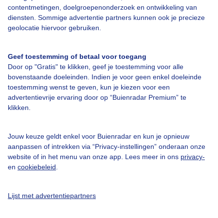
Over Buienradar
contentmetingen, doelgroepenonderzoek en ontwikkeling van
diensten. Sommige advertentie partners kunnen ook je precieze
geolocatie hiervoor gebruiken.
Bedrijfsgegevens
Veelgestelde vragen
Geef toestemming of betaal voor toegang
Door op "Gratis" te klikken, geef je toestemming voor alle
Contact
bovenstaande doeleinden. Indien je voor geen enkel doeleinde
Toegankelijkheid
toestemming wenst te geven, kun je kiezen voor een
advertentievrije ervaring door op “Buienradar Premium” te
Gebruikersvoorwaarden
klikken.
Adverteren
Buienradar Team
Jouw keuze geldt enkel voor Buienradar en kun je opnieuw
aanpassen of intrekken via “Privacy-instellingen” onderaan onze
Privacy beleid
website of in het menu van onze app. Lees meer in ons
privacy-
en
cookiebeleid
.
Cookie beleid
Privacy instellingen
Lijst met advertentiepartners
Gratis weerdata