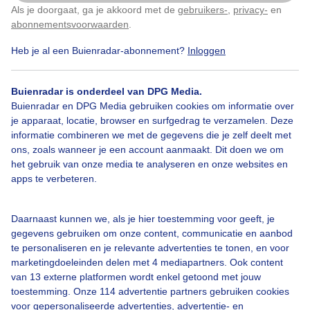
Als je doorgaat, ga je akkoord met de
gebruikers-
,
privacy-
en
Klik
hier
om dit aan te passen
Door: Michel Looyenstein
Gemaakt: 17-06-2026, 38x bekeken
abonnementsvoorwaarden
.
Heb je al een Buienradar-abonnement?
Inloggen
Zon
Wolken
Buienradar is onderdeel van DPG Media.
Buienradar en DPG Media gebruiken cookies om informatie over
je apparaat, locatie, browser en surfgedrag te verzamelen. Deze
informatie combineren we met de gegevens die je zelf deelt met
Bekijk slideshow
ons, zoals wanneer je een account aanmaakt. Dit doen we om
het gebruik van onze media te analyseren en onze websites en
apps te verbeteren.
Daarnaast kunnen we, als je hier toestemming voor geeft, je
Een moment geduld aub...
gegevens gebruiken om onze content, communicatie en aanbod
te personaliseren en je relevante advertenties te tonen, en voor
marketingdoeleinden delen met 4 mediapartners. Ook content
van 13 externe platformen wordt enkel getoond met jouw
toestemming. Onze 114 advertentie partners gebruiken cookies
voor gepersonaliseerde advertenties, advertentie- en