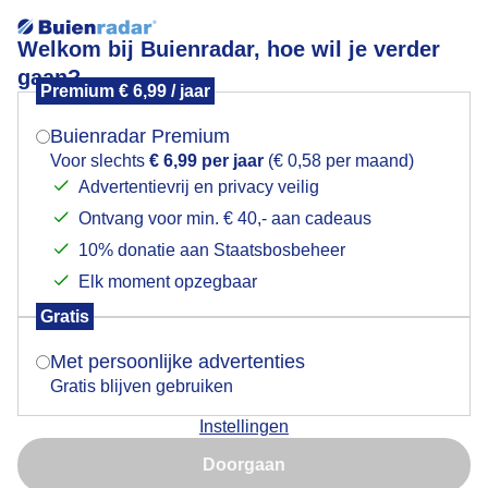
Welkom bij Buienradar, hoe wil je verder
gaan?
Premium € 6,99 / jaar
Mogen we je locatie gebruiken voor het
Zon en wolken.
weer?
Buienradar Premium
Voor slechts
€ 6,99 per jaar
(€ 0,58 per maand)
Advertentievrij en privacy veilig
Ontvang voor min. € 40,- aan cadeaus
Indien je hier nog geen akkoord op hebt gegeven,
verschijnt er zo een pop-up uit je browser waarin
10% donatie aan Staatsbosbeheer
deze toestemming gevraagd wordt.
Elk moment opzegbaar
Gratis
Is goed, toon de popup
Met persoonlijke advertenties
Gratis blijven gebruiken
Instellingen
Nu niet, misschien later
Boven Gouda
Doorgaan
Gebruik je Safari en wil je niet elke dag deze pop-up zien?