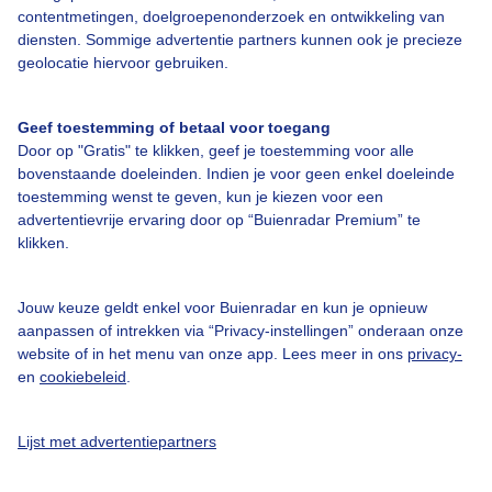
contentmetingen, doelgroepenonderzoek en ontwikkeling van
diensten. Sommige advertentie partners kunnen ook je precieze
Over Buienradar
geolocatie hiervoor gebruiken.
Bedrijfsgegevens
Geef toestemming of betaal voor toegang
Veelgestelde vragen
Door op "Gratis" te klikken, geef je toestemming voor alle
bovenstaande doeleinden. Indien je voor geen enkel doeleinde
Contact
toestemming wenst te geven, kun je kiezen voor een
Toegankelijkheid
advertentievrije ervaring door op “Buienradar Premium” te
klikken.
Gebruikersvoorwaarden
Adverteren
Jouw keuze geldt enkel voor Buienradar en kun je opnieuw
aanpassen of intrekken via “Privacy-instellingen” onderaan onze
Buienradar Team
website of in het menu van onze app. Lees meer in ons
privacy-
Privacy beleid
en
cookiebeleid
.
Cookie beleid
Lijst met advertentiepartners
Privacy instellingen
Gratis weerdata