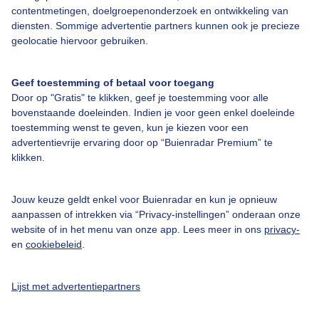
contentmetingen, doelgroepenonderzoek en ontwikkeling van
diensten. Sommige advertentie partners kunnen ook je precieze
Bedrijfsgegevens
geolocatie hiervoor gebruiken.
Veelgestelde vragen
Geef toestemming of betaal voor toegang
Contact
Door op "Gratis" te klikken, geef je toestemming voor alle
Toegankelijkheid
bovenstaande doeleinden. Indien je voor geen enkel doeleinde
toestemming wenst te geven, kun je kiezen voor een
Gebruikersvoorwaarden
advertentievrije ervaring door op “Buienradar Premium” te
klikken.
Adverteren
Buienradar Team
Jouw keuze geldt enkel voor Buienradar en kun je opnieuw
Privacy beleid
aanpassen of intrekken via “Privacy-instellingen” onderaan onze
website of in het menu van onze app. Lees meer in ons
privacy-
Cookie beleid
en
cookiebeleid
.
Privacy instellingen
Gratis weerdata
Lijst met advertentiepartners
@BuienradarNL