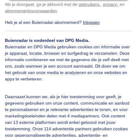
Als je doorgaat, ga je akkoord met de
gebruikers-
,
privacy-
en
Klik
hier
om dit aan te passen
abonnementsvoorwaarden
.
Heb je al een Buienradar-abonnement?
Inloggen
Zon
Wolken
Buienradar is onderdeel van DPG Media.
Buienradar en DPG Media gebruiken cookies om informatie over
Bekijk slideshow
je apparaat, locatie, browser en surfgedrag te verzamelen. Deze
informatie combineren we met de gegevens die je zelf deelt met
ons, zoals wanneer je een account aanmaakt. Dit doen we om
het gebruik van onze media te analyseren en onze websites en
apps te verbeteren.
Een moment geduld aub...
Daarnaast kunnen we, als je hier toestemming voor geeft, je
gegevens gebruiken om onze content, communicatie en aanbod
te personaliseren en je relevante advertenties te tonen, en voor
marketingdoeleinden delen met 4 mediapartners. Ook content
van 13 externe platformen wordt enkel getoond met jouw
toestemming. Onze 114 advertentie partners gebruiken cookies
voor gepersonaliseerde advertenties, advertentie- en
Over Buienradar