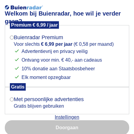
Welkom bij Buienradar, hoe wil je verder
gaan?
Premium € 6,99 / jaar
Mogen we je locatie gebruiken voor het
Wegtrekkende bewolking
weer?
Buienradar Premium
Voor slechts
€ 6,99 per jaar
(€ 0,58 per maand)
Advertentievrij en privacy veilig
Ontvang voor min. € 40,- aan cadeaus
Indien je hier nog geen akkoord op hebt gegeven,
verschijnt er zo een pop-up uit je browser waarin
10% donatie aan Staatsbosbeheer
deze toestemming gevraagd wordt.
Elk moment opzegbaar
Gratis
Is goed, toon de popup
Met persoonlijke advertenties
Gratis blijven gebruiken
Rond 15:30 uur
Instellingen
Nu niet, misschien later
Door: Gert de Bruijn
Gemaakt: 16-06-2026, 19x bekeken
Doorgaan
Gebruik je Safari en wil je niet elke dag deze pop-up zien?