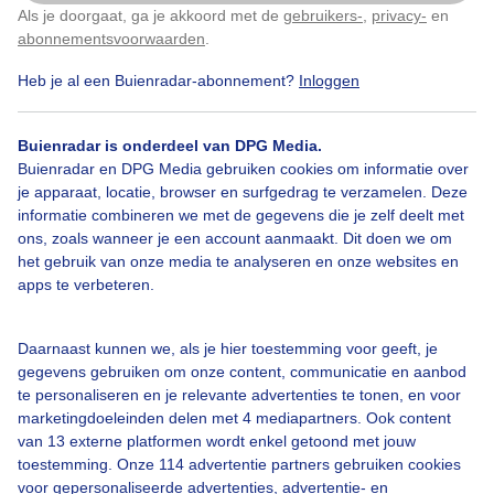
Als je doorgaat, ga je akkoord met de
gebruikers-
,
privacy-
en
Klik
hier
om dit aan te passen
abonnementsvoorwaarden
.
Heb je al een Buienradar-abonnement?
Inloggen
Zon
Zomer
Wolken
Buienradar is onderdeel van DPG Media.
Buienradar en DPG Media gebruiken cookies om informatie over
Bekijk slideshow
je apparaat, locatie, browser en surfgedrag te verzamelen. Deze
informatie combineren we met de gegevens die je zelf deelt met
ons, zoals wanneer je een account aanmaakt. Dit doen we om
het gebruik van onze media te analyseren en onze websites en
apps te verbeteren.
Een moment geduld aub...
Daarnaast kunnen we, als je hier toestemming voor geeft, je
gegevens gebruiken om onze content, communicatie en aanbod
te personaliseren en je relevante advertenties te tonen, en voor
marketingdoeleinden delen met 4 mediapartners. Ook content
van 13 externe platformen wordt enkel getoond met jouw
toestemming. Onze 114 advertentie partners gebruiken cookies
voor gepersonaliseerde advertenties, advertentie- en
Over Buienradar