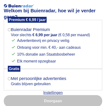
Welkom bij Buienradar, hoe wil je verder
gaan?
Premium € 6,99 / jaar
Mogen we je locatie gebruiken voor het
ZON
weer?
Buienradar Premium
Voor slechts
€ 6,99 per jaar
(€ 0,58 per maand)
Advertentievrij en privacy veilig
Ontvang voor min. € 40,- aan cadeaus
Indien je hier nog geen akkoord op hebt gegeven,
verschijnt er zo een pop-up uit je browser waarin
10% donatie aan Staatsbosbeheer
deze toestemming gevraagd wordt.
Elk moment opzegbaar
Gratis
Is goed, toon de popup
Met persoonlijke advertenties
Gratis blijven gebruiken
Heerlijk zonnig weer en weer genieten.
Instellingen
Nu niet, misschien later
Door: Nellie Bartels
Gemaakt: 16-06-2026, 24x bekeken
Doorgaan
Gebruik je Safari en wil je niet elke dag deze pop-up zien?