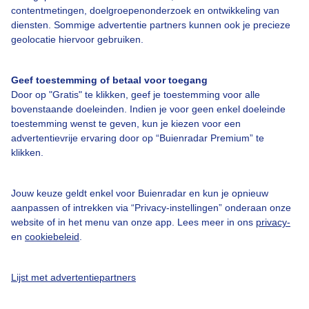
contentmetingen, doelgroepenonderzoek en ontwikkeling van
diensten. Sommige advertentie partners kunnen ook je precieze
Bedrijfsgegevens
geolocatie hiervoor gebruiken.
Veelgestelde vragen
Geef toestemming of betaal voor toegang
Contact
Door op "Gratis" te klikken, geef je toestemming voor alle
Toegankelijkheid
bovenstaande doeleinden. Indien je voor geen enkel doeleinde
toestemming wenst te geven, kun je kiezen voor een
Gebruikersvoorwaarden
advertentievrije ervaring door op “Buienradar Premium” te
klikken.
Adverteren
Buienradar Team
Jouw keuze geldt enkel voor Buienradar en kun je opnieuw
Privacy beleid
aanpassen of intrekken via “Privacy-instellingen” onderaan onze
website of in het menu van onze app. Lees meer in ons
privacy-
Cookie beleid
en
cookiebeleid
.
Privacy instellingen
Gratis weerdata
Lijst met advertentiepartners
@BuienradarNL