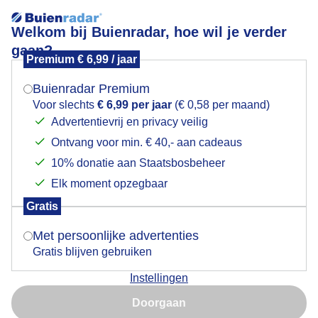
Welkom bij Buienradar, hoe wil je verder
gaan?
Premium € 6,99 / jaar
Mogen we je locatie gebruiken voor het
Rode klaproos
weer?
Buienradar Premium
Voor slechts
€ 6,99 per jaar
(€ 0,58 per maand)
Advertentievrij en privacy veilig
Ontvang voor min. € 40,- aan cadeaus
Indien je hier nog geen akkoord op hebt gegeven,
verschijnt er zo een pop-up uit je browser waarin
10% donatie aan Staatsbosbeheer
deze toestemming gevraagd wordt.
Elk moment opzegbaar
Gratis
Is goed, toon de popup
Met persoonlijke advertenties
Gratis blijven gebruiken
tussen het graan
Instellingen
Nu niet, misschien later
Door: Burry van den Brink
Gemaakt: 16-06-2026, 44x bekeken
Doorgaan
Gebruik je Safari en wil je niet elke dag deze pop-up zien?