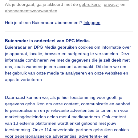
Als je doorgaat, ga je akkoord met de
gebruikers-
,
privacy-
en
Klik
hier
om dit aan te passen
abonnementsvoorwaarden
.
Heb je al een Buienradar-abonnement?
Inloggen
Zon
Wolken
Buienradar is onderdeel van DPG Media.
Buienradar en DPG Media gebruiken cookies om informatie over
Bekijk slideshow
je apparaat, locatie, browser en surfgedrag te verzamelen. Deze
informatie combineren we met de gegevens die je zelf deelt met
ons, zoals wanneer je een account aanmaakt. Dit doen we om
het gebruik van onze media te analyseren en onze websites en
apps te verbeteren.
Een moment geduld aub...
Daarnaast kunnen we, als je hier toestemming voor geeft, je
gegevens gebruiken om onze content, communicatie en aanbod
te personaliseren en je relevante advertenties te tonen, en voor
marketingdoeleinden delen met 4 mediapartners. Ook content
van 13 externe platformen wordt enkel getoond met jouw
toestemming. Onze 114 advertentie partners gebruiken cookies
voor gepersonaliseerde advertenties, advertentie- en
Over Buienradar