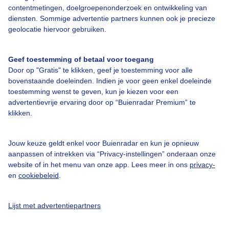
contentmetingen, doelgroepenonderzoek en ontwikkeling van
diensten. Sommige advertentie partners kunnen ook je precieze
Bedrijfsgegevens
geolocatie hiervoor gebruiken.
Veelgestelde vragen
Geef toestemming of betaal voor toegang
Contact
Door op "Gratis" te klikken, geef je toestemming voor alle
Toegankelijkheid
bovenstaande doeleinden. Indien je voor geen enkel doeleinde
toestemming wenst te geven, kun je kiezen voor een
Gebruikersvoorwaarden
advertentievrije ervaring door op “Buienradar Premium” te
klikken.
Adverteren
Buienradar Team
Jouw keuze geldt enkel voor Buienradar en kun je opnieuw
Privacy beleid
aanpassen of intrekken via “Privacy-instellingen” onderaan onze
website of in het menu van onze app. Lees meer in ons
privacy-
Cookie beleid
en
cookiebeleid
.
Privacy instellingen
Gratis weerdata
Lijst met advertentiepartners
@BuienradarNL