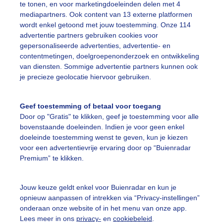
te tonen, en voor marketingdoeleinden delen met 4
mediapartners. Ook content van 13 externe platformen
on
Wolken
Wind
wordt enkel getoond met jouw toestemming. Onze 114
advertentie partners gebruiken cookies voor
gepersonaliseerde advertenties, advertentie- en
ekijk slideshow
contentmetingen, doelgroepenonderzoek en ontwikkeling
van diensten. Sommige advertentie partners kunnen ook
je precieze geolocatie hiervoor gebruiken.
Geef toestemming of betaal voor toegang
Door op "Gratis" te klikken, geef je toestemming voor alle
Een moment geduld
bovenstaande doeleinden. Indien je voor geen enkel
doeleinde toestemming wenst te geven, kun je kiezen
voor een advertentievrije ervaring door op “Buienradar
Premium” te klikken.
uienradar
Mijn weer
Jouw keuze geldt enkel voor Buienradar en kun je
fsgegevens
De Bilt
opnieuw aanpassen of intrekken via “Privacy-instellingen”
stelde vragen
onderaan onze website of in het menu van onze app.
Lees meer in ons
privacy-
en
cookiebeleid
.
t