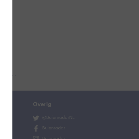
 aub...
Overig
@BuienradarNL
Buienradar
Buienradar