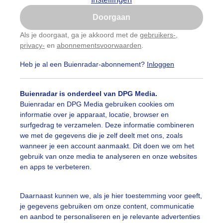
Is goed, toon de popup
Doorgaan
Nu niet, misschien later
Als je doorgaat, ga je akkoord met de
gebruikers-
,
privacy-
en
abonnementsvoorwaarden
.
Gebruik je Safari en wil je niet elke dag deze pop-up
zien?
Heb je al een Buienradar-abonnement?
Inloggen
Klik
hier
om dit aan te passen
Buienradar is onderdeel van DPG Media.
Buienradar en DPG Media gebruiken cookies om
informatie over je apparaat, locatie, browser en
surfgedrag te verzamelen. Deze informatie combineren
we met de gegevens die je zelf deelt met ons, zoals
wanneer je een account aanmaakt. Dit doen we om het
gebruik van onze media te analyseren en onze websites
en apps te verbeteren.
n,bewolking
Daarnaast kunnen we, als je hier toestemming voor geeft,
je gegevens gebruiken om onze content, communicatie
r: Francien Tax
Gemaakt: 16-06-2026, 19x bekeken
en aanbod te personaliseren en je relevante advertenties