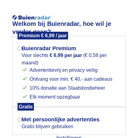
Reisinforma
Welkom bij Buienradar, hoe wil je
verder gaan?
Premium € 6,99 / jaar
Buienradar Premium
Voor slechts
€ 6,99 per jaar
(€ 0,58 per
wijd
Foto en video
Weerzine
maand)
Mogen we je locatie gebruiken voor
Advertentievrij en privacy veilig
het weer?
Zoeken in 
Ontvang voor min. € 40,- aan cadeaus
10% donatie aan Staatsbosbeheer
etje wind is er wel
Elk moment opzegbaar
Indien je hier nog geen akkoord op hebt
Gratis
gegeven, verschijnt er zo een pop-up uit
je browser waarin deze toestemming
Met persoonlijke advertenties
gevraagd wordt.
Gratis blijven gebruiken
Instellingen