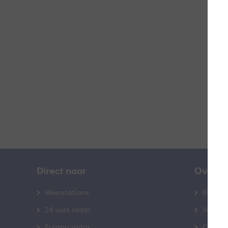
Z
B
Direct naar
Over B
Weerstations
Bedrij
24 uurs radar
Veelge
Europa radar
Contac