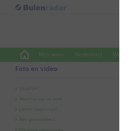
Mijn weer
Nederland
Wereld
Foto en video
Be
Uitgelicht
Weerfoto van de week
Laatst toegevoegd
Best gewaardeerd
Populaire categorieën