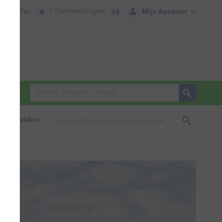
tie:
Files
| Treinmeldingen
Mijn Account
8
14
foto & video: