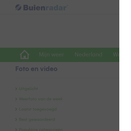
Mijn weer
Nederland
Wereld
Foto en video
v
Uitgelicht
Weerfoto van de week
Laatst toegevoegd
Best gewaardeerd
Populaire categorieën