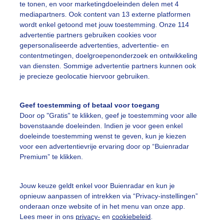
te tonen, en voor marketingdoeleinden delen met 4
mediapartners. Ook content van 13 externe platformen
on
Wolken
wordt enkel getoond met jouw toestemming. Onze 114
advertentie partners gebruiken cookies voor
gepersonaliseerde advertenties, advertentie- en
ekijk slideshow
contentmetingen, doelgroepenonderzoek en ontwikkeling
van diensten. Sommige advertentie partners kunnen ook
je precieze geolocatie hiervoor gebruiken.
Geef toestemming of betaal voor toegang
Door op "Gratis" te klikken, geef je toestemming voor alle
Een moment geduld
bovenstaande doeleinden. Indien je voor geen enkel
doeleinde toestemming wenst te geven, kun je kiezen
voor een advertentievrije ervaring door op “Buienradar
Premium” te klikken.
uienradar
Mijn weer
Jouw keuze geldt enkel voor Buienradar en kun je
fsgegevens
De Bilt
opnieuw aanpassen of intrekken via “Privacy-instellingen”
stelde vragen
onderaan onze website of in het menu van onze app.
Lees meer in ons
privacy-
en
cookiebeleid
.