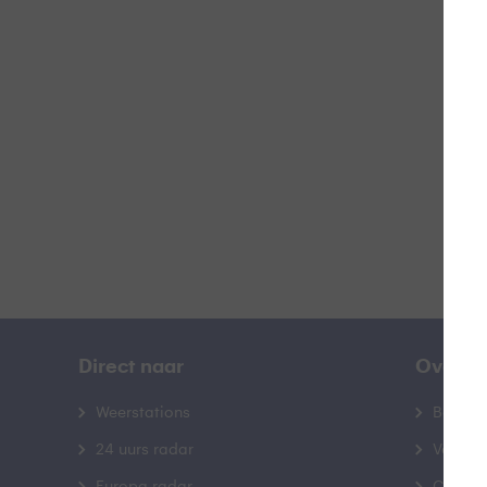
Z
B
Direct naar
Over B
Weerstations
Bedrij
24 uurs radar
Veelge