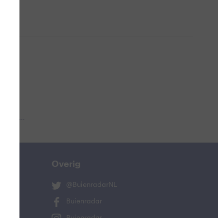
 aub...
Overig
@BuienradarNL
Buienradar