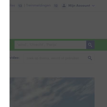
tie:
Files
| Treinmeldingen
Mijn Account
13
12
foto & video: