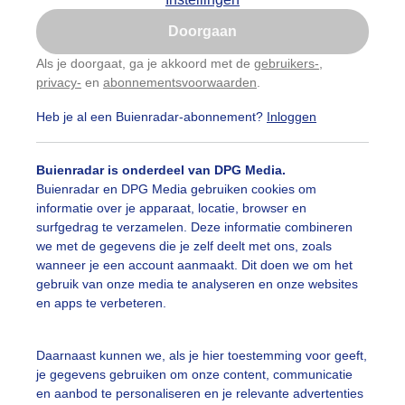
Is goed, toon de popup
Doorgaan
Nu niet, misschien later
Als je doorgaat, ga je akkoord met de
gebruikers-
,
privacy-
en
abonnementsvoorwaarden
.
Gebruik je Safari en wil je niet elke dag deze pop-up
zien?
Heb je al een Buienradar-abonnement?
Inloggen
Klik
hier
om dit aan te passen
Buienradar is onderdeel van DPG Media.
Buienradar en DPG Media gebruiken cookies om
informatie over je apparaat, locatie, browser en
surfgedrag te verzamelen. Deze informatie combineren
we met de gegevens die je zelf deelt met ons, zoals
wanneer je een account aanmaakt. Dit doen we om het
gebruik van onze media te analyseren en onze websites
en apps te verbeteren.
endelijke bewolking en zonnig
Daarnaast kunnen we, als je hier toestemming voor geeft,
je gegevens gebruiken om onze content, communicatie
r: Astrid Wiessner Hoog
Gemaakt: 16-06-2026, 43x bekeken
en aanbod te personaliseren en je relevante advertenties