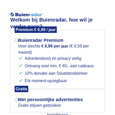
Reisinforma
Welkom bij Buienradar, hoe wil je
verder gaan?
Premium € 6,99 / jaar
Buienradar Premium
Voor slechts
€ 6,99 per jaar
(€ 0,58 per
wijd
Foto en video
Weerzine
maand)
Mogen we je locatie gebruiken voor
Advertentievrij en privacy veilig
het weer?
Zoeken in 
Ontvang voor min. € 40,- aan cadeaus
10% donatie aan Staatsbosbeheer
riendelijke bewolking en volop zon
Elk moment opzegbaar
Indien je hier nog geen akkoord op hebt
Gratis
gegeven, verschijnt er zo een pop-up uit
je browser waarin deze toestemming
Met persoonlijke advertenties
gevraagd wordt.
Gratis blijven gebruiken
Instellingen