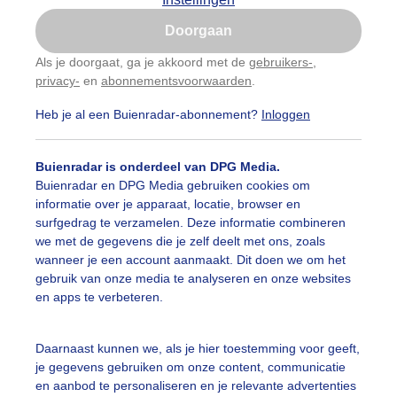
Is goed, toon de popup
Doorgaan
Nu niet, misschien later
Als je doorgaat, ga je akkoord met de
gebruikers-
,
privacy-
en
abonnementsvoorwaarden
.
Gebruik je Safari en wil je niet elke dag deze pop-up
zien?
Heb je al een Buienradar-abonnement?
Inloggen
Klik
hier
om dit aan te passen
Buienradar is onderdeel van DPG Media.
Buienradar en DPG Media gebruiken cookies om
informatie over je apparaat, locatie, browser en
surfgedrag te verzamelen. Deze informatie combineren
we met de gegevens die je zelf deelt met ons, zoals
wanneer je een account aanmaakt. Dit doen we om het
gebruik van onze media te analyseren en onze websites
en apps te verbeteren.
ille langs het water
Daarnaast kunnen we, als je hier toestemming voor geeft,
je gegevens gebruiken om onze content, communicatie
r: Erna Kool
Gemaakt: 15-06-2026, 61x bekeken
en aanbod te personaliseren en je relevante advertenties