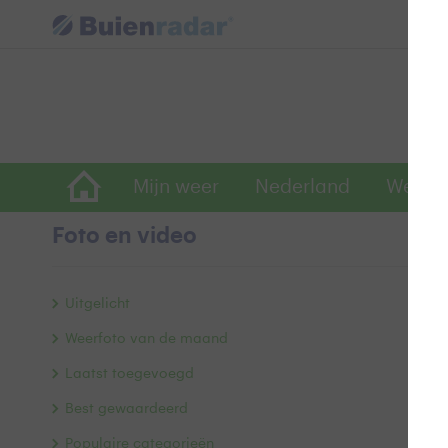
Mijn weer
Nederland
Wereld
Foto en video
k
Uitgelicht
Weerfoto van de maand
Laatst toegevoegd
Best gewaardeerd
Populaire categorieën