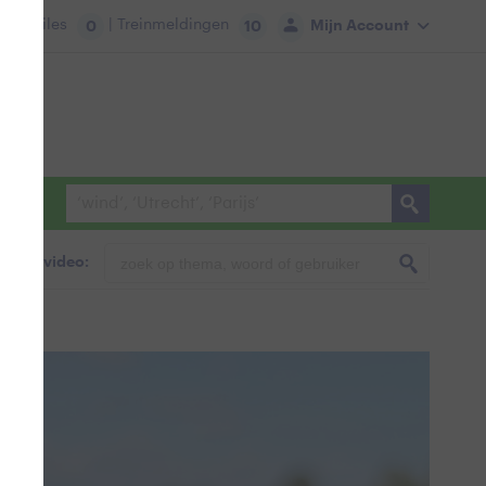
tie:
Files
| Treinmeldingen
Mijn Account
0
10
foto & video: