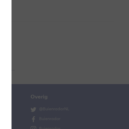
 aub...
Overig
@BuienradarNL
Buienradar
Buienradar