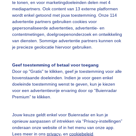
te tonen, en voor marketingdoeleinden delen met 4
mediapartners. Ook content van 13 externe platformen
omer
Zon
wordt enkel getoond met jouw toestemming. Onze 114
advertentie partners gebruiken cookies voor
gepersonaliseerde advertenties, advertentie- en
ekijk slideshow
contentmetingen, doelgroepenonderzoek en ontwikkeling
van diensten. Sommige advertentie partners kunnen ook
je precieze geolocatie hiervoor gebruiken.
Geef toestemming of betaal voor toegang
Door op "Gratis" te klikken, geef je toestemming voor alle
Een moment geduld
bovenstaande doeleinden. Indien je voor geen enkel
doeleinde toestemming wenst te geven, kun je kiezen
voor een advertentievrije ervaring door op “Buienradar
Premium” te klikken.
uienradar
Mijn weer
Jouw keuze geldt enkel voor Buienradar en kun je
fsgegevens
De Bilt
opnieuw aanpassen of intrekken via “Privacy-instellingen”
stelde vragen
onderaan onze website of in het menu van onze app.
Lees meer in ons
privacy-
en
cookiebeleid
.
t