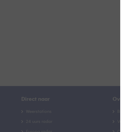
Z
B
Direct naar
Over B
Weerstations
Bedrij
24 uurs radar
Veelge
Europa radar
Contac