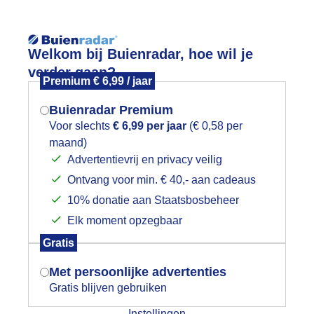
Reisinforma
Welkom bij Buienradar, hoe wil je
verder gaan?
Premium € 6,99 / jaar
Buienradar Premium
Voor slechts
€ 6,99 per jaar
(€ 0,58 per
wijd
Foto en video
Weerzine
maand)
Mogen we je locatie gebruiken voor
Advertentievrij en privacy veilig
het weer?
Zoeken in 
Ontvang voor min. € 40,- aan cadeaus
10% donatie aan Staatsbosbeheer
amillebloempjes langs hetvwater
Elk moment opzegbaar
Indien je hier nog geen akkoord op hebt
Gratis
gegeven, verschijnt er zo een pop-up uit
je browser waarin deze toestemming
Met persoonlijke advertenties
gevraagd wordt.
Gratis blijven gebruiken
Instellingen