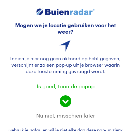
Welkom bij Buienradar, hoe wil je verder gaan?
Premium € 6,99 / jaar
Mogen we je locatie gebruiken voor het
Buienradar Premium
weer?
Voor slechts
€ 6,99 per jaar
(€ 0,58 per maand)
Advertentievrij en privacy veilig
Ontvang voor min. € 40,- aan cadeaus
Indien je hier nog geen akkoord op hebt gegeven,
10% donatie aan Staatsbosbeheer
verschijnt er zo een pop-up uit je browser waarin
Elk moment opzegbaar
deze toestemming gevraagd wordt.
Gratis
Met persoonlijke advertenties
Is goed, toon de popup
Gratis blijven gebruiken
Instellingen
Doorgaan
Als je doorgaat, ga je akkoord met de
gebruikers-
,
privacy-
en
Nu niet, misschien later
abonnementsvoorwaarden
.
Heb je al een Buienradar-abonnement?
Inloggen
Gebruik je Safari en wil je niet elke dag deze pop-up zien?