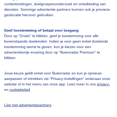
Over Buienradar
contentmetingen, doelgroepenonderzoek en ontwikkeling van
diensten. Sommige advertentie partners kunnen ook je precieze
geolocatie hiervoor gebruiken.
Bedrijfsgegevens
Veelgestelde vragen
Geef toestemming of betaal voor toegang
Door op "Gratis" te klikken, geef je toestemming voor alle
Contact
bovenstaande doeleinden. Indien je voor geen enkel doeleinde
Toegankelijkheid
toestemming wenst te geven, kun je kiezen voor een
advertentievrije ervaring door op “Buienradar Premium” te
Gebruikersvoorwaarden
klikken.
Adverteren
Buienradar Team
Jouw keuze geldt enkel voor Buienradar en kun je opnieuw
aanpassen of intrekken via “Privacy-instellingen” onderaan onze
Privacy beleid
website of in het menu van onze app. Lees meer in ons
privacy-
Cookie beleid
en
cookiebeleid
.
Privacy instellingen
Lijst met advertentiepartners
Gratis weerdata