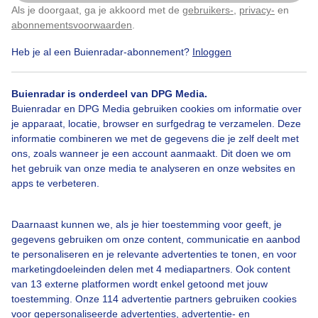
Als je doorgaat, ga je akkoord met de
gebruikers-
,
privacy-
en
Klik
hier
om dit aan te passen
Door: Erica van Leeuwen-de Bruijn
abonnementsvoorwaarden
.
Heb je al een Buienradar-abonnement?
Inloggen
Gemaakt: 14-06-2026, 41x bekeken
Buienradar is onderdeel van DPG Media.
Buienradar en DPG Media gebruiken cookies om informatie over
Bekijk slideshow
je apparaat, locatie, browser en surfgedrag te verzamelen. Deze
informatie combineren we met de gegevens die je zelf deelt met
ons, zoals wanneer je een account aanmaakt. Dit doen we om
het gebruik van onze media te analyseren en onze websites en
apps te verbeteren.
Een moment geduld aub...
Daarnaast kunnen we, als je hier toestemming voor geeft, je
gegevens gebruiken om onze content, communicatie en aanbod
te personaliseren en je relevante advertenties te tonen, en voor
marketingdoeleinden delen met 4 mediapartners. Ook content
van 13 externe platformen wordt enkel getoond met jouw
toestemming. Onze 114 advertentie partners gebruiken cookies
voor gepersonaliseerde advertenties, advertentie- en