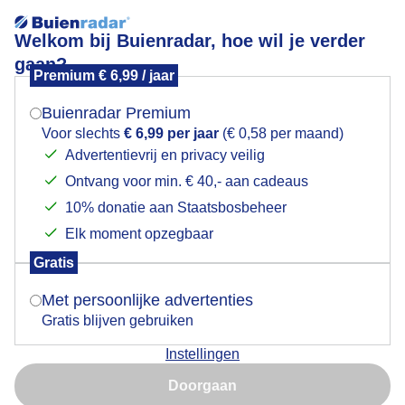
Welkom bij Buienradar, hoe wil je verder
gaan?
Premium € 6,99 / jaar
Mogen we je locatie gebruiken voor het
Dierentuinweer.
weer?
Buienradar Premium
Voor slechts
€ 6,99 per jaar
(€ 0,58 per maand)
Advertentievrij en privacy veilig
Ontvang voor min. € 40,- aan cadeaus
Indien je hier nog geen akkoord op hebt gegeven,
verschijnt er zo een pop-up uit je browser waarin
10% donatie aan Staatsbosbeheer
deze toestemming gevraagd wordt.
Elk moment opzegbaar
Gratis
Is goed, toon de popup
Met persoonlijke advertenties
Gratis blijven gebruiken
Instellingen
Nu niet, misschien later
Doorgaan
Gebruik je Safari en wil je niet elke dag deze pop-up zien?