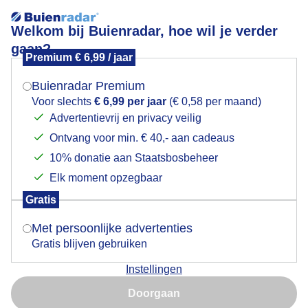
Welkom bij Buienradar, hoe wil je verder
gaan?
Premium € 6,99 / jaar
Mogen we je locatie gebruiken voor het
Lees meer.
weer?
Buienradar Premium
Dierentuin.
Voor slechts
€ 6,99 per jaar
(€ 0,58 per maand)
Advertentievrij en privacy veilig
Ontvang voor min. € 40,- aan cadeaus
Indien je hier nog geen akkoord op hebt gegeven,
verschijnt er zo een pop-up uit je browser waarin
10% donatie aan Staatsbosbeheer
deze toestemming gevraagd wordt.
Elk moment opzegbaar
Gratis
Is goed, toon de popup
Met persoonlijke advertenties
Gratis blijven gebruiken
Instellingen
Nu niet, misschien later
Doorgaan
Gebruik je Safari en wil je niet elke dag deze pop-up zien?