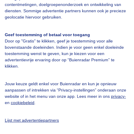
contentmetingen, doelgroepenonderzoek en ontwikkeling van
diensten. Sommige advertentie partners kunnen ook je precieze
Over Buienradar
geolocatie hiervoor gebruiken.
Bedrijfsgegevens
Geef toestemming of betaal voor toegang
Door op "Gratis" te klikken, geef je toestemming voor alle
Veelgestelde vragen
bovenstaande doeleinden. Indien je voor geen enkel doeleinde
toestemming wenst te geven, kun je kiezen voor een
Contact
advertentievrije ervaring door op “Buienradar Premium” te
Toegankelijkheid
klikken.
Gebruikersvoorwaarden
Jouw keuze geldt enkel voor Buienradar en kun je opnieuw
Adverteren
aanpassen of intrekken via “Privacy-instellingen” onderaan onze
Buienradar Team
website of in het menu van onze app. Lees meer in ons
privacy-
en
cookiebeleid
.
Privacy beleid
Cookie beleid
Lijst met advertentiepartners
Privacy instellingen