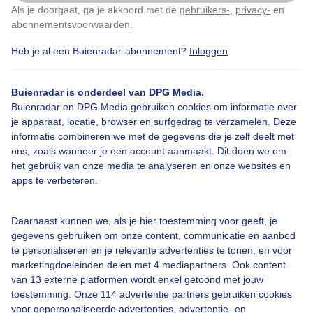
Als je doorgaat, ga je akkoord met de
gebruikers-
,
privacy-
en
Klik
hier
om dit aan te passen
abonnementsvoorwaarden
.
Heb je al een Buienradar-abonnement?
Inloggen
Door: Erica van Leeuwen-de Bruijn
Gemaakt: 14-06-2026, 34x bekeken
Buienradar is onderdeel van DPG Media.
Buienradar en DPG Media gebruiken cookies om informatie over
je apparaat, locatie, browser en surfgedrag te verzamelen. Deze
informatie combineren we met de gegevens die je zelf deelt met
ons, zoals wanneer je een account aanmaakt. Dit doen we om
Bekijk slideshow
het gebruik van onze media te analyseren en onze websites en
apps te verbeteren.
Daarnaast kunnen we, als je hier toestemming voor geeft, je
gegevens gebruiken om onze content, communicatie en aanbod
Een moment geduld aub...
te personaliseren en je relevante advertenties te tonen, en voor
marketingdoeleinden delen met 4 mediapartners. Ook content
van 13 externe platformen wordt enkel getoond met jouw
toestemming. Onze 114 advertentie partners gebruiken cookies
voor gepersonaliseerde advertenties, advertentie- en