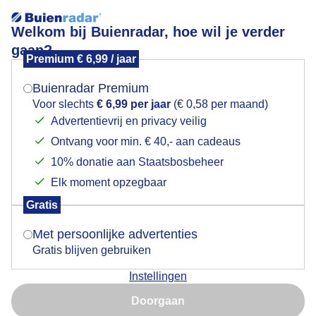
Welkom bij Buienradar, hoe wil je verder
gaan?
Premium € 6,99 / jaar
Mogen we je locatie gebruiken voor het
Verkoeling aan het water Costa Brava
weer?
Buienradar Premium
Voor slechts
€ 6,99 per jaar
(€ 0,58 per maand)
Advertentievrij en privacy veilig
Ontvang voor min. € 40,- aan cadeaus
Indien je hier nog geen akkoord op hebt gegeven,
verschijnt er zo een pop-up uit je browser waarin
10% donatie aan Staatsbosbeheer
deze toestemming gevraagd wordt.
Elk moment opzegbaar
Gratis
Is goed, toon de popup
Met persoonlijke advertenties
Gratis blijven gebruiken
Verkoeling aan het water Costa Brava
Instellingen
Nu niet, misschien later
Door: Paula Ketz
Gemaakt: 14-06-2026, 30x bekeken
Doorgaan
Gebruik je Safari en wil je niet elke dag deze pop-up zien?