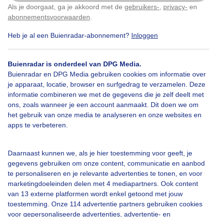
Als je doorgaat, ga je akkoord met de
gebruikers-
,
privacy-
en
Klik
hier
om dit aan te passen
abonnementsvoorwaarden
.
Heb je al een Buienradar-abonnement?
Inloggen
Zon
Buienradar is onderdeel van DPG Media.
Buienradar en DPG Media gebruiken cookies om informatie over
Bekijk slideshow
je apparaat, locatie, browser en surfgedrag te verzamelen. Deze
informatie combineren we met de gegevens die je zelf deelt met
ons, zoals wanneer je een account aanmaakt. Dit doen we om
het gebruik van onze media te analyseren en onze websites en
apps te verbeteren.
Een moment geduld aub...
Daarnaast kunnen we, als je hier toestemming voor geeft, je
gegevens gebruiken om onze content, communicatie en aanbod
te personaliseren en je relevante advertenties te tonen, en voor
marketingdoeleinden delen met 4 mediapartners. Ook content
van 13 externe platformen wordt enkel getoond met jouw
toestemming. Onze 114 advertentie partners gebruiken cookies
voor gepersonaliseerde advertenties, advertentie- en
Over Buienradar