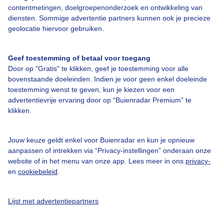
contentmetingen, doelgroepenonderzoek en ontwikkeling van
diensten. Sommige advertentie partners kunnen ook je precieze
Bedrijfsgegevens
geolocatie hiervoor gebruiken.
Veelgestelde vragen
Geef toestemming of betaal voor toegang
Contact
Door op "Gratis" te klikken, geef je toestemming voor alle
Toegankelijkheid
bovenstaande doeleinden. Indien je voor geen enkel doeleinde
toestemming wenst te geven, kun je kiezen voor een
Gebruikersvoorwaarden
advertentievrije ervaring door op “Buienradar Premium” te
klikken.
Adverteren
Buienradar Team
Jouw keuze geldt enkel voor Buienradar en kun je opnieuw
Privacy beleid
aanpassen of intrekken via “Privacy-instellingen” onderaan onze
website of in het menu van onze app. Lees meer in ons
privacy-
Cookie beleid
en
cookiebeleid
.
Privacy instellingen
Gratis weerdata
Lijst met advertentiepartners
@BuienradarNL