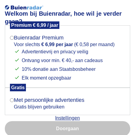
Welkom bij Buienradar, hoe wil je verder
gaan?
Premium € 6,99 / jaar
Mogen we je locatie gebruiken voor het
koeien in de polder
weer?
Buienradar Premium
Voor slechts
€ 6,99 per jaar
(€ 0,58 per maand)
Advertentievrij en privacy veilig
Ontvang voor min. € 40,- aan cadeaus
Indien je hier nog geen akkoord op hebt gegeven,
verschijnt er zo een pop-up uit je browser waarin
10% donatie aan Staatsbosbeheer
deze toestemming gevraagd wordt.
Elk moment opzegbaar
Gratis
Is goed, toon de popup
Met persoonlijke advertenties
Gratis blijven gebruiken
zonnig blauwe lucht wolken 17gr in de polder met
Instellingen
koeien
Nu niet, misschien later
Doorgaan
Door: Piet Grim
Gemaakt: 14-06-2026, 27x bekeken
Gebruik je Safari en wil je niet elke dag deze pop-up zien?