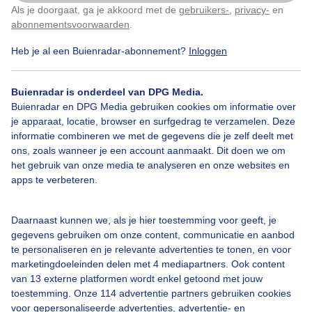
Als je doorgaat, ga je akkoord met de
gebruikers-
,
privacy-
en
Klik
hier
om dit aan te passen
abonnementsvoorwaarden
.
Heb je al een Buienradar-abonnement?
Inloggen
Zon
Wolken
Dieren
Buienradar is onderdeel van DPG Media.
Buienradar en DPG Media gebruiken cookies om informatie over
je apparaat, locatie, browser en surfgedrag te verzamelen. Deze
Bekijk slideshow
informatie combineren we met de gegevens die je zelf deelt met
ons, zoals wanneer je een account aanmaakt. Dit doen we om
het gebruik van onze media te analyseren en onze websites en
apps te verbeteren.
Een moment geduld aub...
Daarnaast kunnen we, als je hier toestemming voor geeft, je
gegevens gebruiken om onze content, communicatie en aanbod
te personaliseren en je relevante advertenties te tonen, en voor
marketingdoeleinden delen met 4 mediapartners. Ook content
van 13 externe platformen wordt enkel getoond met jouw
toestemming. Onze 114 advertentie partners gebruiken cookies
voor gepersonaliseerde advertenties, advertentie- en