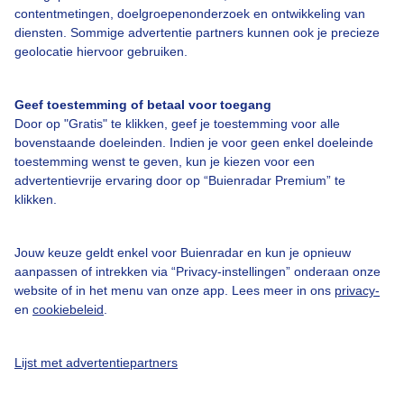
Over Buienradar
contentmetingen, doelgroepenonderzoek en ontwikkeling van
diensten. Sommige advertentie partners kunnen ook je precieze
geolocatie hiervoor gebruiken.
Bedrijfsgegevens
Veelgestelde vragen
Geef toestemming of betaal voor toegang
Door op "Gratis" te klikken, geef je toestemming voor alle
Contact
bovenstaande doeleinden. Indien je voor geen enkel doeleinde
Toegankelijkheid
toestemming wenst te geven, kun je kiezen voor een
advertentievrije ervaring door op “Buienradar Premium” te
Gebruikersvoorwaarden
klikken.
Adverteren
Buienradar Team
Jouw keuze geldt enkel voor Buienradar en kun je opnieuw
aanpassen of intrekken via “Privacy-instellingen” onderaan onze
Privacy beleid
website of in het menu van onze app. Lees meer in ons
privacy-
en
cookiebeleid
.
Cookie beleid
Privacy instellingen
Lijst met advertentiepartners
Gratis weerdata