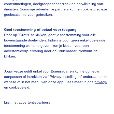
contentmetingen, doelgroepenonderzoek en ontwikkeling van
Bedrijfsgegevens
diensten. Sommige advertentie partners kunnen ook je precieze
geolocatie hiervoor gebruiken.
Veelgestelde vragen
Contact
Geef toestemming of betaal voor toegang
Toegankelijkheid
Door op "Gratis" te klikken, geef je toestemming voor alle
bovenstaande doeleinden. Indien je voor geen enkel doeleinde
Gebruikersvoorwaarden
toestemming wenst te geven, kun je kiezen voor een
advertentievrije ervaring door op “Buienradar Premium” te
Adverteren
klikken.
Buienradar Team
Privacy beleid
Jouw keuze geldt enkel voor Buienradar en kun je opnieuw
aanpassen of intrekken via “Privacy-instellingen” onderaan onze
Cookie beleid
website of in het menu van onze app. Lees meer in ons
privacy-
Privacy instellingen
en
cookiebeleid
.
Gratis weerdata
Lijst met advertentiepartners
@BuienradarNL