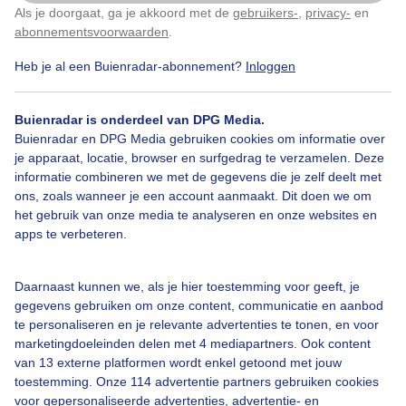
Als je doorgaat, ga je akkoord met de
gebruikers-
,
privacy-
en
Klik
hier
om dit aan te passen
abonnementsvoorwaarden
.
Heb je al een Buienradar-abonnement?
Inloggen
Buienradar is onderdeel van DPG Media.
Bekijk slideshow
Buienradar en DPG Media gebruiken cookies om informatie over
je apparaat, locatie, browser en surfgedrag te verzamelen. Deze
informatie combineren we met de gegevens die je zelf deelt met
ons, zoals wanneer je een account aanmaakt. Dit doen we om
het gebruik van onze media te analyseren en onze websites en
apps te verbeteren.
Een moment geduld aub...
Daarnaast kunnen we, als je hier toestemming voor geeft, je
gegevens gebruiken om onze content, communicatie en aanbod
te personaliseren en je relevante advertenties te tonen, en voor
marketingdoeleinden delen met 4 mediapartners. Ook content
van 13 externe platformen wordt enkel getoond met jouw
Over Buienradar
toestemming. Onze 114 advertentie partners gebruiken cookies
voor gepersonaliseerde advertenties, advertentie- en