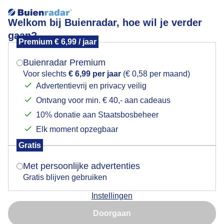
Welkom bij Buienradar, hoe wil je verder
gaan?
Premium € 6,99 / jaar
Mogen we je locatie gebruiken voor het
Lees meer.
weer?
Buienradar Premium
Leerdam 14-6-2026.
Voor slechts
€ 6,99 per jaar
(€ 0,58 per maand)
Advertentievrij en privacy veilig
Ontvang voor min. € 40,- aan cadeaus
Indien je hier nog geen akkoord op hebt gegeven,
verschijnt er zo een pop-up uit je browser waarin
10% donatie aan Staatsbosbeheer
deze toestemming gevraagd wordt.
Elk moment opzegbaar
Gratis
Is goed, toon de popup
Met persoonlijke advertenties
Gratis blijven gebruiken
Instellingen
Nu niet, misschien later
Doorgaan
Gebruik je Safari en wil je niet elke dag deze pop-up zien?
Door: Fas Vermeulen
Gemaakt: 14-06-2026, 13x bekeken