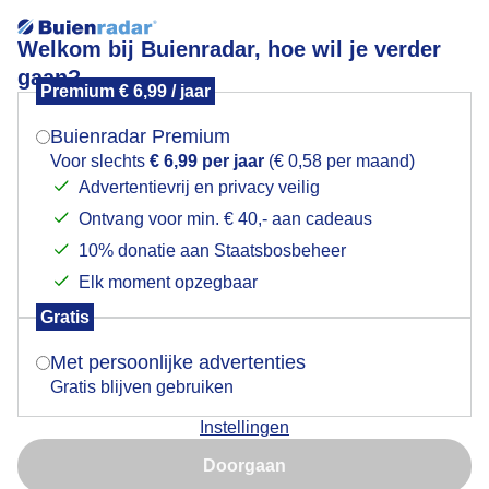
Welkom bij Buienradar, hoe wil je verder
gaan?
Premium € 6,99 / jaar
Mogen we je locatie gebruiken voor het
Leerdam 14-6-2026.
weer?
Buienradar Premium
Voor slechts
€ 6,99 per jaar
(€ 0,58 per maand)
Advertentievrij en privacy veilig
Ontvang voor min. € 40,- aan cadeaus
Indien je hier nog geen akkoord op hebt gegeven,
verschijnt er zo een pop-up uit je browser waarin
10% donatie aan Staatsbosbeheer
deze toestemming gevraagd wordt.
Elk moment opzegbaar
Gratis
Is goed, toon de popup
Met persoonlijke advertenties
Gratis blijven gebruiken
Instellingen
Nu niet, misschien later
Door: Fas Vermeulen
Gemaakt: 14-06-2026, 13x bekeken
Doorgaan
Gebruik je Safari en wil je niet elke dag deze pop-up zien?