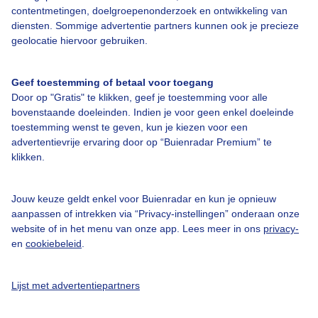
contentmetingen, doelgroepenonderzoek en ontwikkeling van
Veelgestelde vragen
diensten. Sommige advertentie partners kunnen ook je precieze
Contact
geolocatie hiervoor gebruiken.
Toegankelijkheid
Geef toestemming of betaal voor toegang
Gebruikersvoorwaarden
Door op "Gratis" te klikken, geef je toestemming voor alle
Adverteren
bovenstaande doeleinden. Indien je voor geen enkel doeleinde
toestemming wenst te geven, kun je kiezen voor een
Buienradar Team
advertentievrije ervaring door op “Buienradar Premium” te
klikken.
Privacy beleid
Cookie beleid
Jouw keuze geldt enkel voor Buienradar en kun je opnieuw
Privacy instellingen
aanpassen of intrekken via “Privacy-instellingen” onderaan onze
website of in het menu van onze app. Lees meer in ons
privacy-
Gratis weerdata
en
cookiebeleid
.
@BuienradarNL
Lijst met advertentiepartners
Buienradar
Buienradar