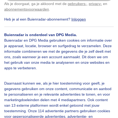
Als je doorgaat, ga je akkoord met de
gebruikers-
,
privacy-
en
Klik
hier
om dit aan te passen
abonnementsvoorwaarden
.
Heb je al een Buienradar-abonnement?
Inloggen
Bekijk slideshow
Buienradar is onderdeel van DPG Media.
Buienradar en DPG Media gebruiken cookies om informatie over
je apparaat, locatie, browser en surfgedrag te verzamelen. Deze
informatie combineren we met de gegevens die je zelf deelt met
ons, zoals wanneer je een account aanmaakt. Dit doen we om
Een moment geduld aub...
het gebruik van onze media te analyseren en onze websites en
apps te verbeteren.
Daarnaast kunnen we, als je hier toestemming voor geeft, je
gegevens gebruiken om onze content, communicatie en aanbod
te personaliseren en je relevante advertenties te tonen, en voor
Over Buienradar
marketingdoeleinden delen met 4 mediapartners. Ook content
van 13 externe platformen wordt enkel getoond met jouw
toestemming. Onze 114 advertentie partners gebruiken cookies
Bedrijfsgegevens
voor gepersonaliseerde advertenties, advertentie- en