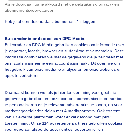
Als je doorgaat, ga je akkoord met de
gebruikers-
,
privacy-
en
Klik
hier
om dit aan te passen
abonnementsvoorwaarden
.
Heb je al een Buienradar-abonnement?
Inloggen
Zon
Wolken
Zonsopkomst
Buienradar is onderdeel van DPG Media.
Buienradar en DPG Media gebruiken cookies om informatie over
Bekijk slideshow
je apparaat, locatie, browser en surfgedrag te verzamelen. Deze
informatie combineren we met de gegevens die je zelf deelt met
ons, zoals wanneer je een account aanmaakt. Dit doen we om
het gebruik van onze media te analyseren en onze websites en
apps te verbeteren.
Een moment geduld aub...
Daarnaast kunnen we, als je hier toestemming voor geeft, je
gegevens gebruiken om onze content, communicatie en aanbod
te personaliseren en je relevante advertenties te tonen, en voor
marketingdoeleinden delen met 4 mediapartners. Ook content
van 13 externe platformen wordt enkel getoond met jouw
toestemming. Onze 114 advertentie partners gebruiken cookies
voor gepersonaliseerde advertenties, advertentie- en
Over Buienradar