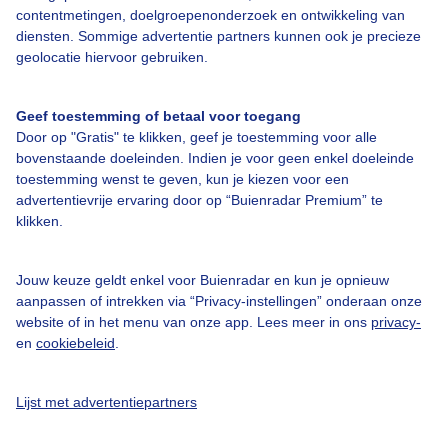
contentmetingen, doelgroepenonderzoek en ontwikkeling van
diensten. Sommige advertentie partners kunnen ook je precieze
Bedrijfsgegevens
geolocatie hiervoor gebruiken.
Veelgestelde vragen
Geef toestemming of betaal voor toegang
Contact
Door op "Gratis" te klikken, geef je toestemming voor alle
Toegankelijkheid
bovenstaande doeleinden. Indien je voor geen enkel doeleinde
toestemming wenst te geven, kun je kiezen voor een
Gebruikersvoorwaarden
advertentievrije ervaring door op “Buienradar Premium” te
klikken.
Adverteren
Buienradar Team
Jouw keuze geldt enkel voor Buienradar en kun je opnieuw
Privacy beleid
aanpassen of intrekken via “Privacy-instellingen” onderaan onze
website of in het menu van onze app. Lees meer in ons
privacy-
Cookie beleid
en
cookiebeleid
.
Privacy instellingen
Gratis weerdata
Lijst met advertentiepartners
@BuienradarNL