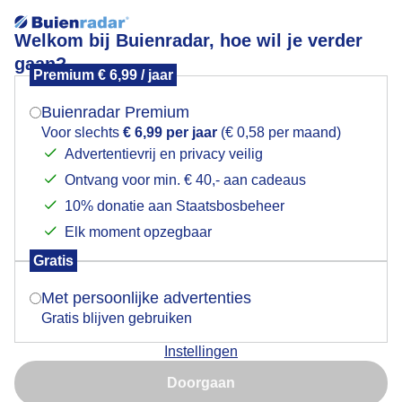
Welkom bij Buienradar, hoe wil je verder
gaan?
Premium € 6,99 / jaar
Mogen we je locatie gebruiken voor het
Wolkenlucht met geregeld zon
weer?
Buienradar Premium
Voor slechts
€ 6,99 per jaar
(€ 0,58 per maand)
Advertentievrij en privacy veilig
Ontvang voor min. € 40,- aan cadeaus
Indien je hier nog geen akkoord op hebt gegeven,
verschijnt er zo een pop-up uit je browser waarin
10% donatie aan Staatsbosbeheer
deze toestemming gevraagd wordt.
Elk moment opzegbaar
Gratis
Is goed, toon de popup
Met persoonlijke advertenties
Gratis blijven gebruiken
Instellingen
Nu niet, misschien later
Door: Jolanda Pelkmans
Gemaakt: 13-06-2026, 56x bekeken
Doorgaan
Gebruik je Safari en wil je niet elke dag deze pop-up zien?