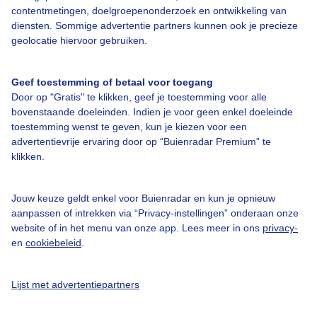
contentmetingen, doelgroepenonderzoek en ontwikkeling van
Bedrijfsgegevens
diensten. Sommige advertentie partners kunnen ook je precieze
geolocatie hiervoor gebruiken.
Veelgestelde vragen
Contact
Geef toestemming of betaal voor toegang
Toegankelijkheid
Door op "Gratis" te klikken, geef je toestemming voor alle
bovenstaande doeleinden. Indien je voor geen enkel doeleinde
Gebruikersvoorwaarden
toestemming wenst te geven, kun je kiezen voor een
advertentievrije ervaring door op “Buienradar Premium” te
Adverteren
klikken.
Buienradar Team
Privacy beleid
Jouw keuze geldt enkel voor Buienradar en kun je opnieuw
aanpassen of intrekken via “Privacy-instellingen” onderaan onze
Cookie beleid
website of in het menu van onze app. Lees meer in ons
privacy-
Privacy instellingen
en
cookiebeleid
.
Gratis weerdata
Lijst met advertentiepartners
@BuienradarNL