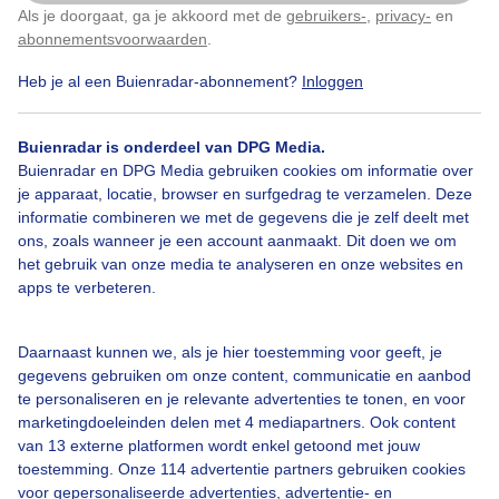
Als je doorgaat, ga je akkoord met de
gebruikers-
,
privacy-
en
Klik
hier
om dit aan te passen
abonnementsvoorwaarden
.
Wolkenlucht
Zon
Heb je al een Buienradar-abonnement?
Inloggen
Buienradar is onderdeel van DPG Media.
Bekijk slideshow
Buienradar en DPG Media gebruiken cookies om informatie over
je apparaat, locatie, browser en surfgedrag te verzamelen. Deze
informatie combineren we met de gegevens die je zelf deelt met
ons, zoals wanneer je een account aanmaakt. Dit doen we om
het gebruik van onze media te analyseren en onze websites en
apps te verbeteren.
Een moment geduld aub...
Daarnaast kunnen we, als je hier toestemming voor geeft, je
gegevens gebruiken om onze content, communicatie en aanbod
te personaliseren en je relevante advertenties te tonen, en voor
marketingdoeleinden delen met 4 mediapartners. Ook content
van 13 externe platformen wordt enkel getoond met jouw
toestemming. Onze 114 advertentie partners gebruiken cookies
Over Buienradar
voor gepersonaliseerde advertenties, advertentie- en