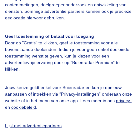
contentmetingen, doelgroepenonderzoek en ontwikkeling van
diensten. Sommige advertentie partners kunnen ook je precieze
Over Buienradar
geolocatie hiervoor gebruiken.
Bedrijfsgegevens
Geef toestemming of betaal voor toegang
Veelgestelde vragen
Door op "Gratis" te klikken, geef je toestemming voor alle
bovenstaande doeleinden. Indien je voor geen enkel doeleinde
Contact
toestemming wenst te geven, kun je kiezen voor een
advertentievrije ervaring door op “Buienradar Premium” te
Toegankelijkheid
klikken.
Gebruikersvoorwaarden
Adverteren
Jouw keuze geldt enkel voor Buienradar en kun je opnieuw
aanpassen of intrekken via “Privacy-instellingen” onderaan onze
Buienradar Team
website of in het menu van onze app. Lees meer in ons
privacy-
Privacy beleid
en
cookiebeleid
.
Cookie beleid
Lijst met advertentiepartners
Privacy instellingen
Gratis weerdata