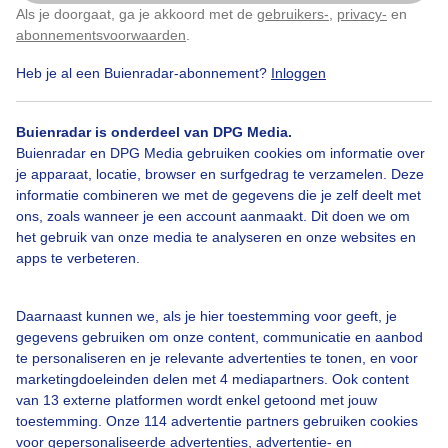
Als je doorgaat, ga je akkoord met de
gebruikers-
,
privacy-
en
Klik
hier
om dit aan te passen
Door: rob van den Berg
Gemaakt: 13-06-2026, 106x bekeken
abonnementsvoorwaarden
.
Heb je al een Buienradar-abonnement?
Inloggen
Costablanca
Zon
Wind
Buienradar is onderdeel van DPG Media.
Buienradar en DPG Media gebruiken cookies om informatie over
je apparaat, locatie, browser en surfgedrag te verzamelen. Deze
informatie combineren we met de gegevens die je zelf deelt met
Bekijk slideshow
ons, zoals wanneer je een account aanmaakt. Dit doen we om
het gebruik van onze media te analyseren en onze websites en
apps te verbeteren.
Daarnaast kunnen we, als je hier toestemming voor geeft, je
Een moment geduld aub...
gegevens gebruiken om onze content, communicatie en aanbod
te personaliseren en je relevante advertenties te tonen, en voor
marketingdoeleinden delen met 4 mediapartners. Ook content
van 13 externe platformen wordt enkel getoond met jouw
toestemming. Onze 114 advertentie partners gebruiken cookies
voor gepersonaliseerde advertenties, advertentie- en