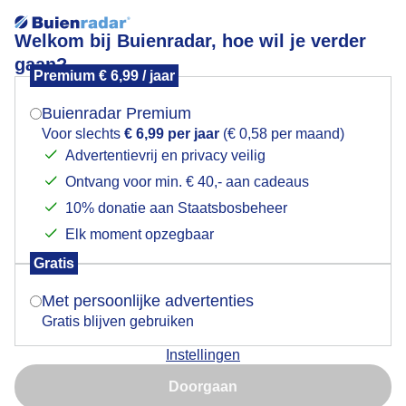
Welkom bij Buienradar, hoe wil je verder
gaan?
Premium € 6,99 / jaar
Mogen we je locatie gebruiken voor het
Lees meer.
weer?
Buienradar Premium
Zonnig met sluierbewolking bij 30 graden
Voor slechts
€ 6,99 per jaar
(€ 0,58 per maand)
Advertentievrij en privacy veilig
Ontvang voor min. € 40,- aan cadeaus
Indien je hier nog geen akkoord op hebt gegeven,
verschijnt er zo een pop-up uit je browser waarin
10% donatie aan Staatsbosbeheer
deze toestemming gevraagd wordt.
Elk moment opzegbaar
Gratis
Is goed, toon de popup
Met persoonlijke advertenties
Gratis blijven gebruiken
Instellingen
Nu niet, misschien later
Foto genomen circa 16:30 uur
Doorgaan
Gebruik je Safari en wil je niet elke dag deze pop-up zien?