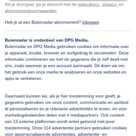
Als je doorgaat, ga je akkoord met de
gebruikers-
,
privacy-
en
Klik
hier
om dit aan te passen
Door: Erica van Leeuwen-de Bruijn
abonnementsvoorwaarden
.
Heb je al een Buienradar-abonnement?
Inloggen
Gemaakt: 13-06-2026, 32x bekeken
Buienradar is onderdeel van DPG Media.
Buienradar en DPG Media gebruiken cookies om informatie over
Bekijk slideshow
je apparaat, locatie, browser en surfgedrag te verzamelen. Deze
informatie combineren we met de gegevens die je zelf deelt met
ons, zoals wanneer je een account aanmaakt. Dit doen we om
het gebruik van onze media te analyseren en onze websites en
apps te verbeteren.
Een moment geduld aub...
Daarnaast kunnen we, als je hier toestemming voor geeft, je
gegevens gebruiken om onze content, communicatie en aanbod
te personaliseren en je relevante advertenties te tonen, en voor
marketingdoeleinden delen met 4 mediapartners. Ook content
van 13 externe platformen wordt enkel getoond met jouw
toestemming. Onze 114 advertentie partners gebruiken cookies
voor gepersonaliseerde advertenties, advertentie- en