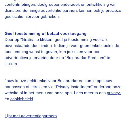
Over Buienradar
contentmetingen, doelgroepenonderzoek en ontwikkeling van
diensten. Sommige advertentie partners kunnen ook je precieze
geolocatie hiervoor gebruiken.
Bedrijfsgegevens
Veelgestelde vragen
Geef toestemming of betaal voor toegang
Door op "Gratis" te klikken, geef je toestemming voor alle
Contact
bovenstaande doeleinden. Indien je voor geen enkel doeleinde
Toegankelijkheid
toestemming wenst te geven, kun je kiezen voor een
advertentievrije ervaring door op “Buienradar Premium” te
Gebruikersvoorwaarden
klikken.
Adverteren
Buienradar Team
Jouw keuze geldt enkel voor Buienradar en kun je opnieuw
aanpassen of intrekken via “Privacy-instellingen” onderaan onze
Privacy beleid
website of in het menu van onze app. Lees meer in ons
privacy-
Cookie beleid
en
cookiebeleid
.
Privacy instellingen
Lijst met advertentiepartners
Gratis weerdata