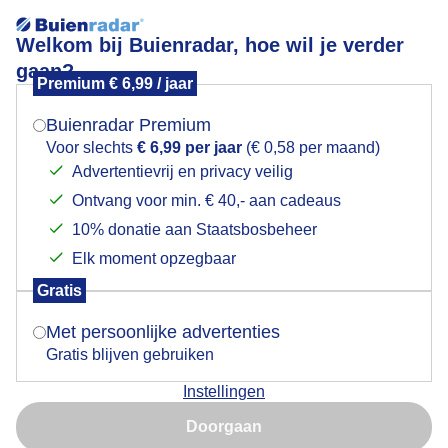
Welkom bij Buienradar, hoe wil je verder
gaan?
Premium € 6,99 / jaar
Mogen we je locatie gebruiken voor het
Aaltjesdagen in Harderwijk.
weer?
Buienradar Premium
Voor slechts
€ 6,99 per jaar
(€ 0,58 per maand)
Advertentievrij en privacy veilig
Ontvang voor min. € 40,- aan cadeaus
Indien je hier nog geen akkoord op hebt gegeven,
verschijnt er zo een pop-up uit je browser waarin
10% donatie aan Staatsbosbeheer
deze toestemming gevraagd wordt.
Elk moment opzegbaar
Gratis
Is goed, toon de popup
Met persoonlijke advertenties
Gratis blijven gebruiken
Instellingen
Nu niet, misschien later
Doorgaan
Gebruik je Safari en wil je niet elke dag deze pop-up zien?