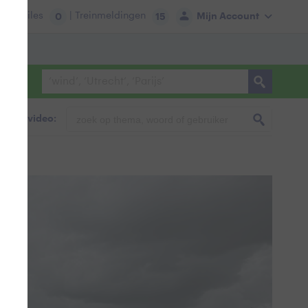
tie:
Files
| Treinmeldingen
Mijn Account
0
15
foto & video: