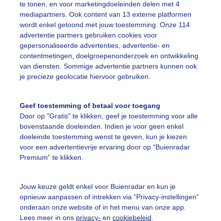
te tonen, en voor marketingdoeleinden delen met 4
mediapartners. Ook content van 13 externe platformen
r: Erica van Leeuwen-de Bruijn
Gemaakt: 13-06-2026, 28x bekek
wordt enkel getoond met jouw toestemming. Onze 114
advertentie partners gebruiken cookies voor
gepersonaliseerde advertenties, advertentie- en
contentmetingen, doelgroepenonderzoek en ontwikkeling
ekijk slideshow
van diensten. Sommige advertentie partners kunnen ook
je precieze geolocatie hiervoor gebruiken.
Geef toestemming of betaal voor toegang
Door op "Gratis" te klikken, geef je toestemming voor alle
bovenstaande doeleinden. Indien je voor geen enkel
Een moment geduld
doeleinde toestemming wenst te geven, kun je kiezen
voor een advertentievrije ervaring door op “Buienradar
Premium” te klikken.
uienradar
Mijn weer
Jouw keuze geldt enkel voor Buienradar en kun je
opnieuw aanpassen of intrekken via “Privacy-instellingen”
fsgegevens
De Bilt
onderaan onze website of in het menu van onze app.
stelde vragen
Lees meer in ons
privacy-
en
cookiebeleid
.