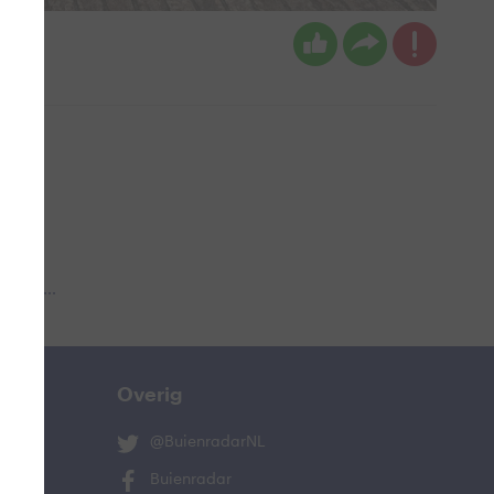
en
 aub...
Overig
@BuienradarNL
Buienradar