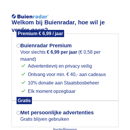
Reisinforma
Lees meer.
Welkom bij Buienradar, hoe wil je
verder gaan?
Premium € 6,99 / jaar
wijd
Foto en video
Weerzine
Buienradar Premium
Zoeken in 
Voor slechts
€ 6,99 per jaar
(€ 0,58 per
maand)
Mogen we je locatie gebruiken voor
altjesdagen in Harderwijk.
Advertentievrij en privacy veilig
het weer?
Ontvang voor min. € 40,- aan cadeaus
10% donatie aan Staatsbosbeheer
Elk moment opzegbaar
Indien je hier nog geen akkoord op hebt
Gratis
gegeven, verschijnt er zo een pop-up uit
je browser waarin deze toestemming
Met persoonlijke advertenties
gevraagd wordt.
Gratis blijven gebruiken
Instellingen