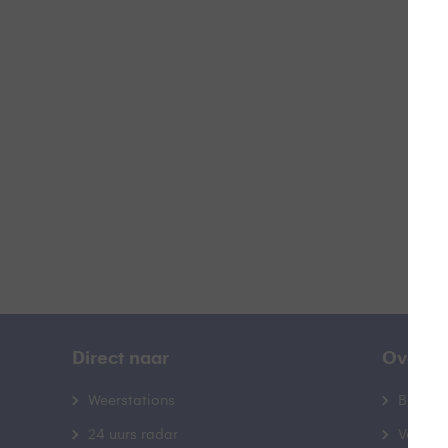
Doo
B
Direct naar
Over B
Weerstations
Bedrij
24 uurs radar
Veelge