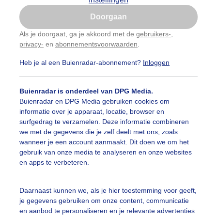
Is goed, toon de popup
Doorgaan
Nu niet, misschien later
Als je doorgaat, ga je akkoord met de
gebruikers-
,
privacy-
en
abonnementsvoorwaarden
.
Gebruik je Safari en wil je niet elke dag deze pop-up
zien?
Heb je al een Buienradar-abonnement?
Inloggen
Klik
hier
om dit aan te passen
Buienradar is onderdeel van DPG Media.
Buienradar en DPG Media gebruiken cookies om
informatie over je apparaat, locatie, browser en
surfgedrag te verzamelen. Deze informatie combineren
we met de gegevens die je zelf deelt met ons, zoals
wanneer je een account aanmaakt. Dit doen we om het
gebruik van onze media te analyseren en onze websites
en apps te verbeteren.
Daarnaast kunnen we, als je hier toestemming voor geeft,
je gegevens gebruiken om onze content, communicatie
en aanbod te personaliseren en je relevante advertenties