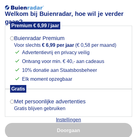
Welkom bij Buienradar, hoe wil je verder
gaan?
Premium € 6,99 / jaar
Mogen we je locatie gebruiken voor het
Stapelwolken
weer?
Buienradar Premium
Voor slechts
€ 6,99 per jaar
(€ 0,58 per maand)
Advertentievrij en privacy veilig
Ontvang voor min. € 40,- aan cadeaus
Indien je hier nog geen akkoord op hebt gegeven,
verschijnt er zo een pop-up uit je browser waarin
10% donatie aan Staatsbosbeheer
deze toestemming gevraagd wordt.
Elk moment opzegbaar
Gratis
Is goed, toon de popup
Met persoonlijke advertenties
Gratis blijven gebruiken
Instellingen
Nu niet, misschien later
Door: Kees Jak
Gemaakt: 13-06-2026, 30x bekeken
Doorgaan
Gebruik je Safari en wil je niet elke dag deze pop-up zien?