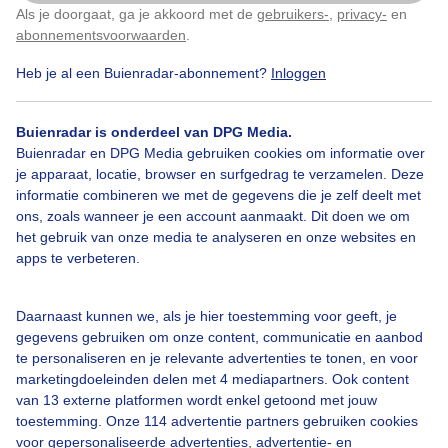
Als je doorgaat, ga je akkoord met de
gebruikers-
,
privacy-
en
Klik
hier
om dit aan te passen
abonnementsvoorwaarden
.
Heb je al een Buienradar-abonnement?
Inloggen
Bekijk slideshow
Buienradar is onderdeel van DPG Media.
Buienradar en DPG Media gebruiken cookies om informatie over
je apparaat, locatie, browser en surfgedrag te verzamelen. Deze
informatie combineren we met de gegevens die je zelf deelt met
ons, zoals wanneer je een account aanmaakt. Dit doen we om
Een moment geduld aub...
het gebruik van onze media te analyseren en onze websites en
apps te verbeteren.
Daarnaast kunnen we, als je hier toestemming voor geeft, je
gegevens gebruiken om onze content, communicatie en aanbod
te personaliseren en je relevante advertenties te tonen, en voor
Over Buienradar
marketingdoeleinden delen met 4 mediapartners. Ook content
van 13 externe platformen wordt enkel getoond met jouw
toestemming. Onze 114 advertentie partners gebruiken cookies
Bedrijfsgegevens
voor gepersonaliseerde advertenties, advertentie- en