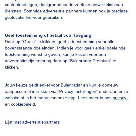
contentmetingen, doelgroepenonderzoek en ontwikkeling van
Veelgestelde vragen
diensten. Sommige advertentie partners kunnen ook je precieze
Contact
geolocatie hiervoor gebruiken.
Toegankelijkheid
Geef toestemming of betaal voor toegang
Gebruikersvoorwaarden
Door op "Gratis" te klikken, geef je toestemming voor alle
Adverteren
bovenstaande doeleinden. Indien je voor geen enkel doeleinde
toestemming wenst te geven, kun je kiezen voor een
Buienradar Team
advertentievrije ervaring door op “Buienradar Premium” te
klikken.
Privacy beleid
Cookie beleid
Jouw keuze geldt enkel voor Buienradar en kun je opnieuw
Privacy instellingen
aanpassen of intrekken via “Privacy-instellingen” onderaan onze
website of in het menu van onze app. Lees meer in ons
privacy-
Gratis weerdata
en
cookiebeleid
.
@BuienradarNL
Lijst met advertentiepartners
Buienradar
Buienradar