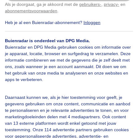
Als je doorgaat, ga je akkoord met de
gebruikers-
,
privacy-
en
Klik
hier
om dit aan te passen
abonnementsvoorwaarden
.
Heb je al een Buienradar-abonnement?
Inloggen
Regen
Wolken
Buienradar is onderdeel van DPG Media.
Buienradar en DPG Media gebruiken cookies om informatie over
Bekijk slideshow
je apparaat, locatie, browser en surfgedrag te verzamelen. Deze
informatie combineren we met de gegevens die je zelf deelt met
ons, zoals wanneer je een account aanmaakt. Dit doen we om
het gebruik van onze media te analyseren en onze websites en
apps te verbeteren.
Een moment geduld aub...
Daarnaast kunnen we, als je hier toestemming voor geeft, je
gegevens gebruiken om onze content, communicatie en aanbod
te personaliseren en je relevante advertenties te tonen, en voor
marketingdoeleinden delen met 4 mediapartners. Ook content
van 13 externe platformen wordt enkel getoond met jouw
toestemming. Onze 114 advertentie partners gebruiken cookies
voor gepersonaliseerde advertenties, advertentie- en
Over Buienradar