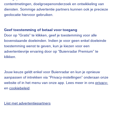
contentmetingen, doelgroepenonderzoek en ontwikkeling van
diensten. Sommige advertentie partners kunnen ook je precieze
Bedrijfsgegevens
geolocatie hiervoor gebruiken.
Veelgestelde vragen
Geef toestemming of betaal voor toegang
Contact
Door op "Gratis" te klikken, geef je toestemming voor alle
Toegankelijkheid
bovenstaande doeleinden. Indien je voor geen enkel doeleinde
toestemming wenst te geven, kun je kiezen voor een
Gebruikersvoorwaarden
advertentievrije ervaring door op “Buienradar Premium” te
klikken.
Adverteren
Buienradar Team
Jouw keuze geldt enkel voor Buienradar en kun je opnieuw
Privacy beleid
aanpassen of intrekken via “Privacy-instellingen” onderaan onze
website of in het menu van onze app. Lees meer in ons
privacy-
Cookie beleid
en
cookiebeleid
.
Privacy instellingen
Gratis weerdata
Lijst met advertentiepartners
@BuienradarNL