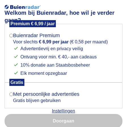
Welkom bij Buienradar, hoe wil je verder
gaan?
Premium € 6,99 / jaar
Mogen we je locatie gebruiken voor het
Dreigende lucht
weer?
Buienradar Premium
Voor slechts
€ 6,99 per jaar
(€ 0,58 per maand)
Advertentievrij en privacy veilig
Ontvang voor min. € 40,- aan cadeaus
Indien je hier nog geen akkoord op hebt gegeven,
verschijnt er zo een pop-up uit je browser waarin
10% donatie aan Staatsbosbeheer
deze toestemming gevraagd wordt.
Elk moment opzegbaar
Gratis
Is goed, toon de popup
Met persoonlijke advertenties
Gratis blijven gebruiken
Dreigende lucht vanavond.
Instellingen
Nu niet, misschien later
Door: Kees Jak
Gemaakt: 12-06-2026, 984x bekeken
Doorgaan
Gebruik je Safari en wil je niet elke dag deze pop-up zien?