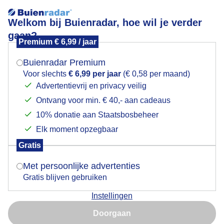
Welkom bij Buienradar, hoe wil je verder
gaan?
Premium € 6,99 / jaar
Mogen we je locatie gebruiken voor het
Lees meer.
weer?
Buienradar Premium
Wolken en wat zon
Voor slechts
€ 6,99 per jaar
(€ 0,58 per maand)
Advertentievrij en privacy veilig
Ontvang voor min. € 40,- aan cadeaus
Indien je hier nog geen akkoord op hebt gegeven,
verschijnt er zo een pop-up uit je browser waarin
10% donatie aan Staatsbosbeheer
deze toestemming gevraagd wordt.
Elk moment opzegbaar
Gratis
Is goed, toon de popup
Met persoonlijke advertenties
Gratis blijven gebruiken
Wolken en wat zon
Instellingen
Nu niet, misschien later
Door: Anne-Marie van Iersel
Gemaakt: 13-06-2026, 21x bekeken
Doorgaan
Gebruik je Safari en wil je niet elke dag deze pop-up zien?