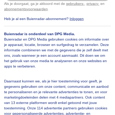
Als je doorgaat, ga je akkoord met de
gebruikers-
,
privacy-
en
Klik
hier
om dit aan te passen
abonnementsvoorwaarden
.
Heb je al een Buienradar-abonnement?
Inloggen
Zon
Wolken
Wind
Buienradar is onderdeel van DPG Media.
Buienradar en DPG Media gebruiken cookies om informatie over
Bekijk slideshow
je apparaat, locatie, browser en surfgedrag te verzamelen. Deze
informatie combineren we met de gegevens die je zelf deelt met
ons, zoals wanneer je een account aanmaakt. Dit doen we om
het gebruik van onze media te analyseren en onze websites en
apps te verbeteren.
Een moment geduld aub...
Daarnaast kunnen we, als je hier toestemming voor geeft, je
gegevens gebruiken om onze content, communicatie en aanbod
te personaliseren en je relevante advertenties te tonen, en voor
marketingdoeleinden delen met 4 mediapartners. Ook content
van 13 externe platformen wordt enkel getoond met jouw
toestemming. Onze 114 advertentie partners gebruiken cookies
Over Buienradar
voor gepersonaliseerde advertenties, advertentie- en