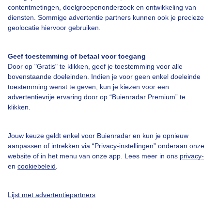
contentmetingen, doelgroepenonderzoek en ontwikkeling van
diensten. Sommige advertentie partners kunnen ook je precieze
Bedrijfsgegevens
geolocatie hiervoor gebruiken.
Veelgestelde vragen
Geef toestemming of betaal voor toegang
Contact
Door op "Gratis" te klikken, geef je toestemming voor alle
Toegankelijkheid
bovenstaande doeleinden. Indien je voor geen enkel doeleinde
toestemming wenst te geven, kun je kiezen voor een
Gebruikersvoorwaarden
advertentievrije ervaring door op “Buienradar Premium” te
klikken.
Adverteren
Buienradar Team
Jouw keuze geldt enkel voor Buienradar en kun je opnieuw
Privacy beleid
aanpassen of intrekken via “Privacy-instellingen” onderaan onze
website of in het menu van onze app. Lees meer in ons
privacy-
Cookie beleid
en
cookiebeleid
.
Privacy instellingen
Gratis weerdata
Lijst met advertentiepartners
@BuienradarNL