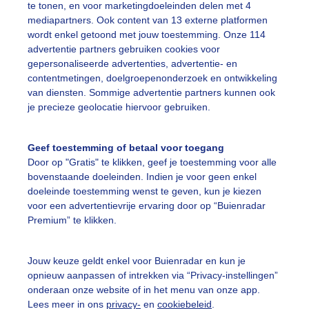
te tonen, en voor marketingdoeleinden delen met 4
mediapartners. Ook content van 13 externe platformen
on
Wolken
Wind
wordt enkel getoond met jouw toestemming. Onze 114
advertentie partners gebruiken cookies voor
gepersonaliseerde advertenties, advertentie- en
ekijk slideshow
contentmetingen, doelgroepenonderzoek en ontwikkeling
van diensten. Sommige advertentie partners kunnen ook
je precieze geolocatie hiervoor gebruiken.
Geef toestemming of betaal voor toegang
Door op "Gratis" te klikken, geef je toestemming voor alle
Een moment geduld
bovenstaande doeleinden. Indien je voor geen enkel
doeleinde toestemming wenst te geven, kun je kiezen
voor een advertentievrije ervaring door op “Buienradar
Premium” te klikken.
uienradar
Mijn weer
Jouw keuze geldt enkel voor Buienradar en kun je
fsgegevens
De Bilt
opnieuw aanpassen of intrekken via “Privacy-instellingen”
stelde vragen
onderaan onze website of in het menu van onze app.
Lees meer in ons
privacy-
en
cookiebeleid
.
t