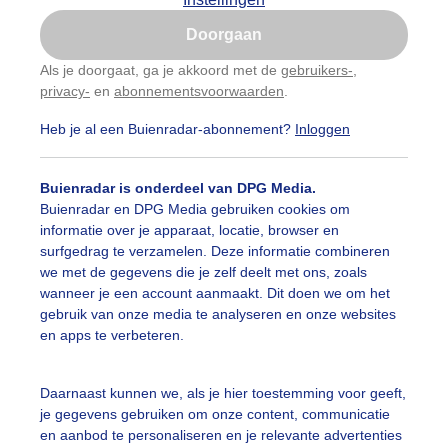
Is goed, toon de popup
Doorgaan
Nu niet, misschien later
Als je doorgaat, ga je akkoord met de
gebruikers-
,
privacy-
en
abonnementsvoorwaarden
.
Gebruik je Safari en wil je niet elke dag deze pop-up
zien?
Heb je al een Buienradar-abonnement?
Inloggen
Klik
hier
om dit aan te passen
Buienradar is onderdeel van DPG Media.
Buienradar en DPG Media gebruiken cookies om
informatie over je apparaat, locatie, browser en
surfgedrag te verzamelen. Deze informatie combineren
we met de gegevens die je zelf deelt met ons, zoals
wanneer je een account aanmaakt. Dit doen we om het
gebruik van onze media te analyseren en onze websites
en apps te verbeteren.
nmorgen op het strand van Zandvoort
Daarnaast kunnen we, als je hier toestemming voor geeft,
je gegevens gebruiken om onze content, communicatie
r: Yvonne Raphael
Gemaakt: 13-06-2026, 23x bekeken
en aanbod te personaliseren en je relevante advertenties