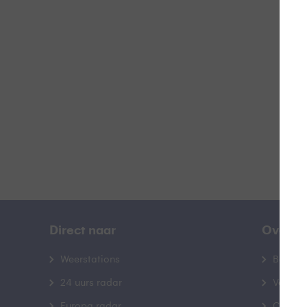
Z
B
Direct naar
Over B
Weerstations
Bedrij
24 uurs radar
Veelge
Europa radar
Contac