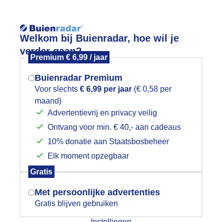
Reisinforma
Welkom bij Buienradar, hoe wil je
verder gaan?
Premium € 6,99 / jaar
Buienradar Premium
Voor slechts
€ 6,99 per jaar
(€ 0,58 per
wijd
Foto en video
Weerzine
maand)
Mogen we je locatie gebruiken voor
Advertentievrij en privacy veilig
het weer?
Zoeken in 
Ontvang voor min. € 40,- aan cadeaus
10% donatie aan Staatsbosbeheer
on,wolken en wind aan zee
Elk moment opzegbaar
Indien je hier nog geen akkoord op hebt
Gratis
gegeven, verschijnt er zo een pop-up uit
je browser waarin deze toestemming
Met persoonlijke advertenties
gevraagd wordt.
Gratis blijven gebruiken
Instellingen