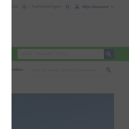
tie:
Files
| Treinmeldingen
Mijn Account
0
11
foto & video: