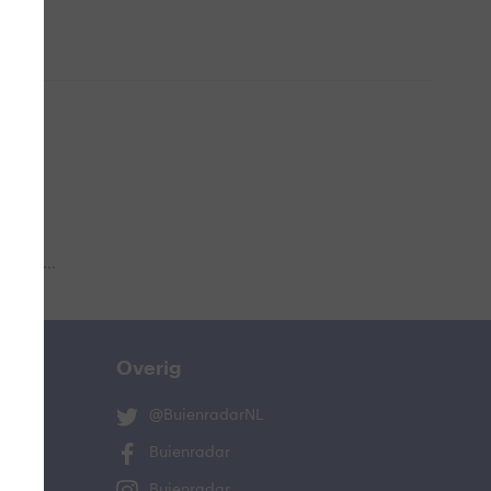
 aub...
Overig
@BuienradarNL
Buienradar
Buienradar