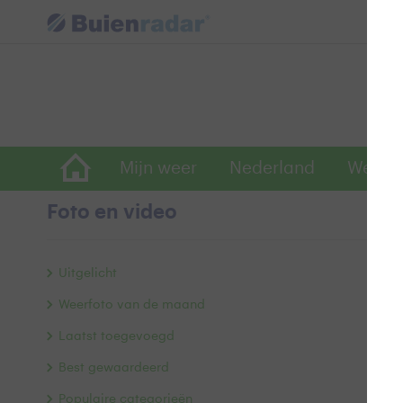
Mijn weer
Nederland
Wereld
Foto en video
Z
Uitgelicht
Weerfoto van de maand
Laatst toegevoegd
Best gewaardeerd
Populaire categorieën