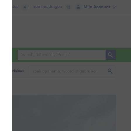
tie:
Files
| Treinmeldingen
Mijn Account
4
13
foto & video: