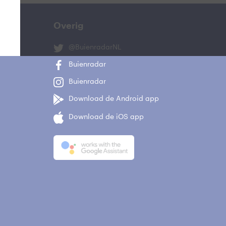
Overig
@BuienradarNL
Buienradar
Buienradar
Download de Android app
Download de iOS app