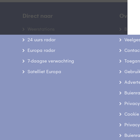
Direct naar
Over B
Weerstations
Bedrij
24 uurs radar
Veelge
Europa radar
Contac
7-daagse verwachting
Toegank
Satelliet Europa
Gebrui
Advert
Buienr
Privacy
Cookie
Privacy
Buienr