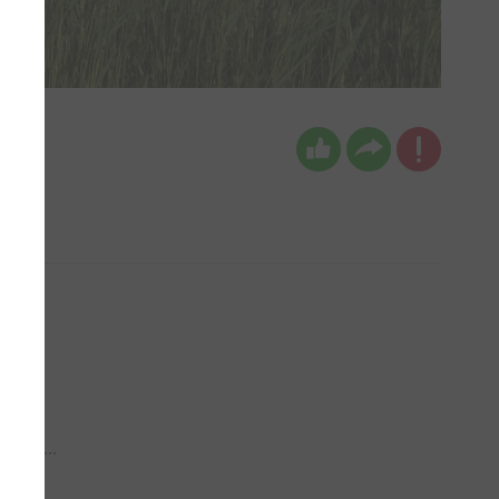
 aub...