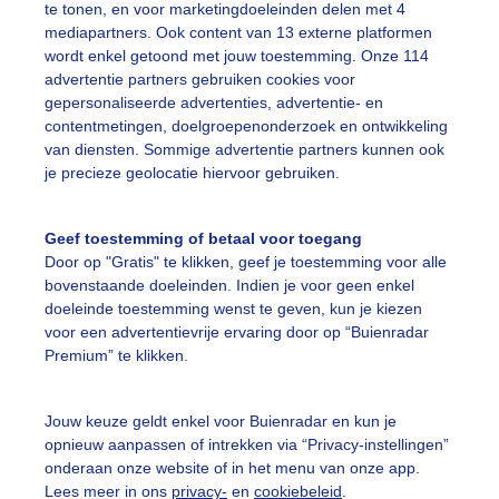
te tonen, en voor marketingdoeleinden delen met 4
mediapartners. Ook content van 13 externe platformen
wordt enkel getoond met jouw toestemming. Onze 114
advertentie partners gebruiken cookies voor
gepersonaliseerde advertenties, advertentie- en
et droog thuisgekomen Donkere wolken Wolkenlucht
contentmetingen, doelgroepenonderzoek en ontwikkeling
van diensten. Sommige advertentie partners kunnen ook
r: Sandra Romijn
Gemaakt: 13-06-2026, 47x bekeken
je precieze geolocatie hiervoor gebruiken.
olken
Geef toestemming of betaal voor toegang
Door op "Gratis" te klikken, geef je toestemming voor alle
bovenstaande doeleinden. Indien je voor geen enkel
ekijk slideshow
doeleinde toestemming wenst te geven, kun je kiezen
voor een advertentievrije ervaring door op “Buienradar
Premium” te klikken.
Jouw keuze geldt enkel voor Buienradar en kun je
opnieuw aanpassen of intrekken via “Privacy-instellingen”
Een moment geduld
onderaan onze website of in het menu van onze app.
Lees meer in ons
privacy-
en
cookiebeleid
.