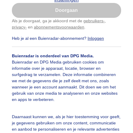
Is goed, toon de popup
Doorgaan
Nu niet, misschien later
Als je doorgaat, ga je akkoord met de
gebruikers-
,
privacy-
en
abonnementsvoorwaarden
.
Gebruik je Safari en wil je niet elke dag deze pop-up
zien?
Heb je al een Buienradar-abonnement?
Inloggen
Klik
hier
om dit aan te passen
Buienradar is onderdeel van DPG Media.
Buienradar en DPG Media gebruiken cookies om
informatie over je apparaat, locatie, browser en
surfgedrag te verzamelen. Deze informatie combineren
we met de gegevens die je zelf deelt met ons, zoals
wanneer je een account aanmaakt. Dit doen we om het
gebruik van onze media te analyseren en onze websites
en apps te verbeteren.
Daarnaast kunnen we, als je hier toestemming voor geeft,
je gegevens gebruiken om onze content, communicatie
en aanbod te personaliseren en je relevante advertenties