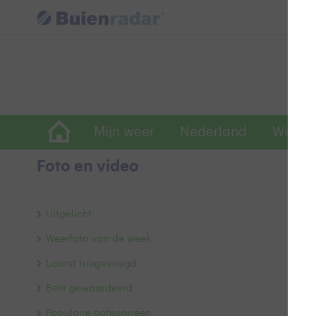
Mijn weer
Nederland
Wereld
Foto en video
N
Uitgelicht
Weerfoto van de week
Laatst toegevoegd
Best gewaardeerd
Populaire categorieën