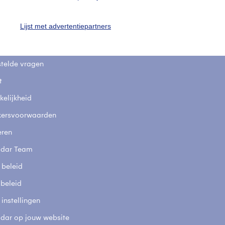
uienradar
Mijn weer
Lijst met advertentiepartners
fsgegevens
De Bilt
stelde vragen
t
elijkheid
kersvoorwaarden
eren
adar Team
 beleid
 beleid
 instellingen
adar op jouw website