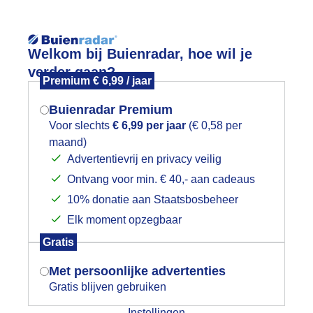
Reisinforma
Welkom bij Buienradar, hoe wil je
verder gaan?
Premium € 6,99 / jaar
Buienradar Premium
Voor slechts
€ 6,99 per jaar
(€ 0,58 per
wijd
Foto en video
Weerzine
maand)
Mogen we je locatie gebruiken voor
Advertentievrij en privacy veilig
het weer?
Zoeken in 
Ontvang voor min. € 40,- aan cadeaus
10% donatie aan Staatsbosbeheer
iet droog thuisgekomen
Elk moment opzegbaar
Indien je hier nog geen akkoord op hebt
Gratis
gegeven, verschijnt er zo een pop-up uit
je browser waarin deze toestemming
Met persoonlijke advertenties
gevraagd wordt.
Gratis blijven gebruiken
Instellingen