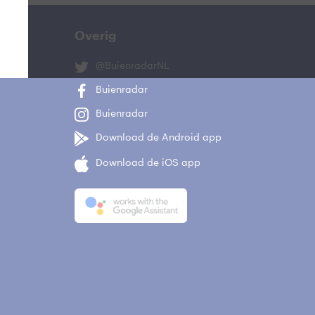
Overig
@BuienradarNL
Buienradar
Buienradar
Download de Android app
Download de iOS app