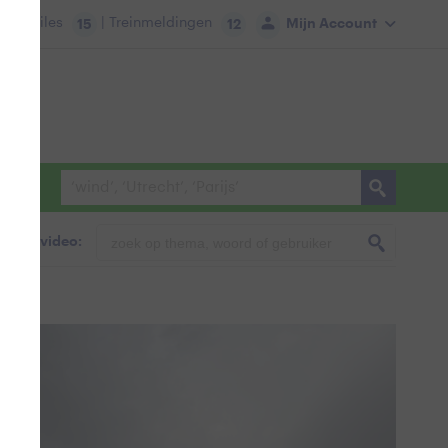
tie:
Files
| Treinmeldingen
Mijn Account
15
12
foto & video: