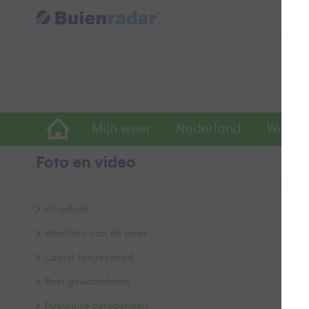
Mijn weer
Nederland
Wereld
Foto en video
D
Uitgelicht
Weerfoto van de week
Laatst toegevoegd
Best gewaardeerd
Populaire categorieën