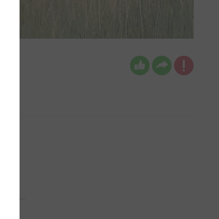
 aub...