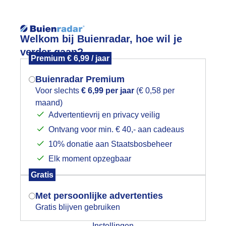
Reisinforma
Welkom bij Buienradar, hoe wil je
verder gaan?
Premium € 6,99 / jaar
Buienradar Premium
Voor slechts
€ 6,99 per jaar
(€ 0,58 per
wijd
Foto en video
Weerzine
maand)
Mogen we je locatie gebruiken voor
Advertentievrij en privacy veilig
het weer?
Zoeken in 
Ontvang voor min. € 40,- aan cadeaus
10% donatie aan Staatsbosbeheer
reigende wolkenlucht
Elk moment opzegbaar
Indien je hier nog geen akkoord op hebt
Gratis
gegeven, verschijnt er zo een pop-up uit
je browser waarin deze toestemming
Met persoonlijke advertenties
gevraagd wordt.
Gratis blijven gebruiken
Instellingen