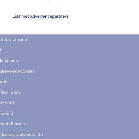
uienradar
Mijn weer
Lijst met advertentiepartners
fsgegevens
De Bilt
stelde vragen
t
elijkheid
kersvoorwaarden
eren
adar Team
 beleid
 beleid
 instellingen
adar op jouw website