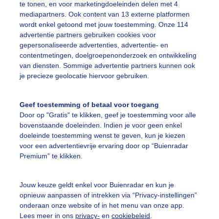
te tonen, en voor marketingdoeleinden delen met 4
mediapartners. Ook content van 13 externe platformen
wordt enkel getoond met jouw toestemming. Onze 114
advertentie partners gebruiken cookies voor
gepersonaliseerde advertenties, advertentie- en
eigende wolkenlucht Wolkenlucht Donkere wolken Wolken
contentmetingen, doelgroepenonderzoek en ontwikkeling
van diensten. Sommige advertentie partners kunnen ook
r: Sandra Romijn
Gemaakt: 13-06-2026, 29x bekeken
je precieze geolocatie hiervoor gebruiken.
olken
Geef toestemming of betaal voor toegang
Door op "Gratis" te klikken, geef je toestemming voor alle
bovenstaande doeleinden. Indien je voor geen enkel
ekijk slideshow
doeleinde toestemming wenst te geven, kun je kiezen
voor een advertentievrije ervaring door op “Buienradar
Premium” te klikken.
Jouw keuze geldt enkel voor Buienradar en kun je
opnieuw aanpassen of intrekken via “Privacy-instellingen”
Een moment geduld
onderaan onze website of in het menu van onze app.
Lees meer in ons
privacy-
en
cookiebeleid
.