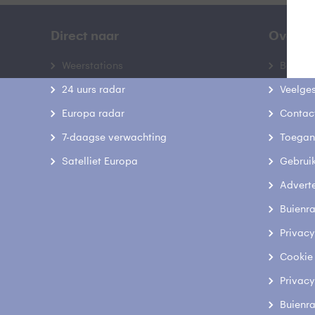
Direct naar
Over B
Weerstations
Bedrij
24 uurs radar
Veelge
Europa radar
Contac
7-daagse verwachting
Toegank
Satelliet Europa
Gebrui
Advert
Buienr
Privacy
Cookie
Privacy
Buienr