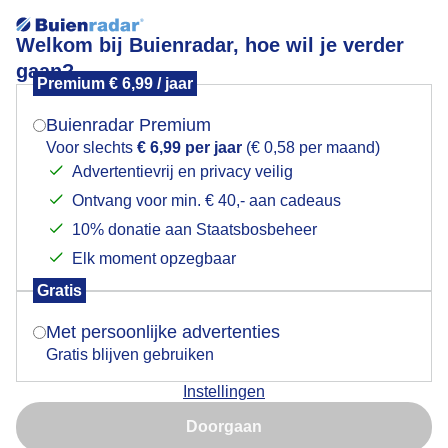
Welkom bij Buienradar, hoe wil je verder
gaan?
Premium € 6,99 / jaar
Mogen we je locatie gebruiken voor het
Zonsondergang!
weer?
Buienradar Premium
Voor slechts
€ 6,99 per jaar
(€ 0,58 per maand)
Advertentievrij en privacy veilig
Ontvang voor min. € 40,- aan cadeaus
Indien je hier nog geen akkoord op hebt gegeven,
verschijnt er zo een pop-up uit je browser waarin
10% donatie aan Staatsbosbeheer
deze toestemming gevraagd wordt.
Elk moment opzegbaar
Gratis
Is goed, toon de popup
Met persoonlijke advertenties
Gratis blijven gebruiken
Instellingen
Nu niet, misschien later
Door: Nely V Frankenhuijzen
Gemaakt: 12-06-2026, 110x bekeken
Doorgaan
Gebruik je Safari en wil je niet elke dag deze pop-up zien?