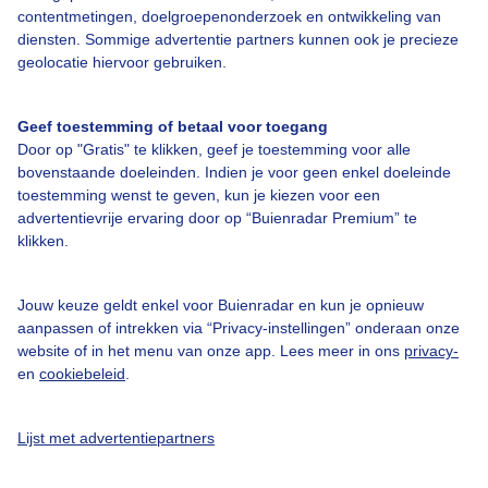
contentmetingen, doelgroepenonderzoek en ontwikkeling van
Veelgestelde vragen
diensten. Sommige advertentie partners kunnen ook je precieze
Contact
geolocatie hiervoor gebruiken.
Toegankelijkheid
Geef toestemming of betaal voor toegang
Gebruikersvoorwaarden
Door op "Gratis" te klikken, geef je toestemming voor alle
Adverteren
bovenstaande doeleinden. Indien je voor geen enkel doeleinde
toestemming wenst te geven, kun je kiezen voor een
Buienradar Team
advertentievrije ervaring door op “Buienradar Premium” te
klikken.
Privacy beleid
Cookie beleid
Jouw keuze geldt enkel voor Buienradar en kun je opnieuw
Privacy instellingen
aanpassen of intrekken via “Privacy-instellingen” onderaan onze
website of in het menu van onze app. Lees meer in ons
privacy-
Gratis weerdata
en
cookiebeleid
.
@BuienradarNL
Lijst met advertentiepartners
Buienradar
Buienradar