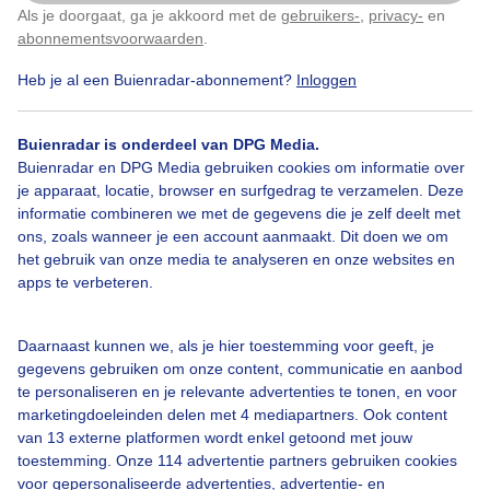
Als je doorgaat, ga je akkoord met de
gebruikers-
,
privacy-
en
Klik
hier
om dit aan te passen
abonnementsvoorwaarden
.
Heb je al een Buienradar-abonnement?
Inloggen
Bekijk slideshow
Buienradar is onderdeel van DPG Media.
Buienradar en DPG Media gebruiken cookies om informatie over
je apparaat, locatie, browser en surfgedrag te verzamelen. Deze
informatie combineren we met de gegevens die je zelf deelt met
ons, zoals wanneer je een account aanmaakt. Dit doen we om
Een moment geduld aub...
het gebruik van onze media te analyseren en onze websites en
apps te verbeteren.
Daarnaast kunnen we, als je hier toestemming voor geeft, je
gegevens gebruiken om onze content, communicatie en aanbod
te personaliseren en je relevante advertenties te tonen, en voor
Over Buienradar
marketingdoeleinden delen met 4 mediapartners. Ook content
van 13 externe platformen wordt enkel getoond met jouw
toestemming. Onze 114 advertentie partners gebruiken cookies
Bedrijfsgegevens
voor gepersonaliseerde advertenties, advertentie- en