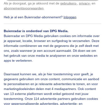
Als je doorgaat, ga je akkoord met de
gebruikers-
,
privacy-
en
Klik
hier
om dit aan te passen
abonnementsvoorwaarden
.
Heb je al een Buienradar-abonnement?
Inloggen
Bekijk slideshow
Buienradar is onderdeel van DPG Media.
Buienradar en DPG Media gebruiken cookies om informatie over
je apparaat, locatie, browser en surfgedrag te verzamelen. Deze
informatie combineren we met de gegevens die je zelf deelt met
ons, zoals wanneer je een account aanmaakt. Dit doen we om
Een moment geduld aub...
het gebruik van onze media te analyseren en onze websites en
apps te verbeteren.
Daarnaast kunnen we, als je hier toestemming voor geeft, je
gegevens gebruiken om onze content, communicatie en aanbod
te personaliseren en je relevante advertenties te tonen, en voor
Over Buienradar
marketingdoeleinden delen met 4 mediapartners. Ook content
van 13 externe platformen wordt enkel getoond met jouw
toestemming. Onze 114 advertentie partners gebruiken cookies
Bedrijfsgegevens
voor gepersonaliseerde advertenties, advertentie- en