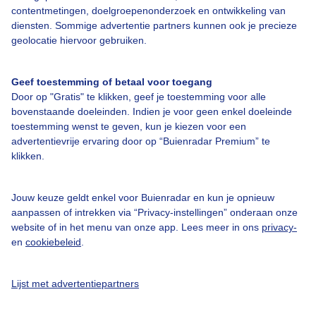
contentmetingen, doelgroepenonderzoek en ontwikkeling van
Veelgestelde vragen
diensten. Sommige advertentie partners kunnen ook je precieze
Contact
geolocatie hiervoor gebruiken.
Toegankelijkheid
Geef toestemming of betaal voor toegang
Gebruikersvoorwaarden
Door op "Gratis" te klikken, geef je toestemming voor alle
Adverteren
bovenstaande doeleinden. Indien je voor geen enkel doeleinde
toestemming wenst te geven, kun je kiezen voor een
Buienradar Team
advertentievrije ervaring door op “Buienradar Premium” te
klikken.
Privacy beleid
Cookie beleid
Jouw keuze geldt enkel voor Buienradar en kun je opnieuw
Privacy instellingen
aanpassen of intrekken via “Privacy-instellingen” onderaan onze
website of in het menu van onze app. Lees meer in ons
privacy-
Gratis weerdata
en
cookiebeleid
.
@BuienradarNL
Lijst met advertentiepartners
Buienradar
Buienradar