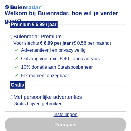
Welkom bij Buienradar, hoe wil je verder
gaan?
Premium € 6,99 / jaar
Mogen we je locatie gebruiken voor het
Mooie afsluiting!
weer?
Buienradar Premium
Voor slechts
€ 6,99 per jaar
(€ 0,58 per maand)
Advertentievrij en privacy veilig
Ontvang voor min. € 40,- aan cadeaus
Indien je hier nog geen akkoord op hebt gegeven,
verschijnt er zo een pop-up uit je browser waarin
10% donatie aan Staatsbosbeheer
deze toestemming gevraagd wordt.
Elk moment opzegbaar
Gratis
Is goed, toon de popup
Met persoonlijke advertenties
Gratis blijven gebruiken
Instellingen
Nu niet, misschien later
Door: Nely V Frankenhuijzen
Gemaakt: 12-06-2026, 112x bekeken
Doorgaan
Gebruik je Safari en wil je niet elke dag deze pop-up zien?