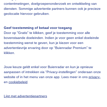
contentmetingen, doelgroepenonderzoek en ontwikkeling van
diensten. Sommige advertentie partners kunnen ook je precieze
Bedrijfsgegevens
geolocatie hiervoor gebruiken.
Veelgestelde vragen
Geef toestemming of betaal voor toegang
Contact
Door op "Gratis" te klikken, geef je toestemming voor alle
Toegankelijkheid
bovenstaande doeleinden. Indien je voor geen enkel doeleinde
toestemming wenst te geven, kun je kiezen voor een
Gebruikersvoorwaarden
advertentievrije ervaring door op “Buienradar Premium” te
klikken.
Adverteren
Buienradar Team
Jouw keuze geldt enkel voor Buienradar en kun je opnieuw
Privacy beleid
aanpassen of intrekken via “Privacy-instellingen” onderaan onze
website of in het menu van onze app. Lees meer in ons
privacy-
Cookie beleid
en
cookiebeleid
.
Privacy instellingen
Gratis weerdata
Lijst met advertentiepartners
@BuienradarNL