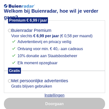
Welkom bij Buienradar, hoe wil je verder
gaan?
Premium € 6,99 / jaar
Mogen we je locatie gebruiken voor het
Waterhond
weer?
Buienradar Premium
Voor slechts
€ 6,99 per jaar
(€ 0,58 per maand)
Advertentievrij en privacy veilig
Ontvang voor min. € 40,- aan cadeaus
Indien je hier nog geen akkoord op hebt gegeven,
verschijnt er zo een pop-up uit je browser waarin
10% donatie aan Staatsbosbeheer
deze toestemming gevraagd wordt.
Elk moment opzegbaar
Gratis
Is goed, toon de popup
Met persoonlijke advertenties
Gratis blijven gebruiken
Spoelwater
Instellingen
Nu niet, misschien later
Door: Jolanda Bakker
Gemaakt: 12-06-2026, 91x bekeken
Doorgaan
Gebruik je Safari en wil je niet elke dag deze pop-up zien?