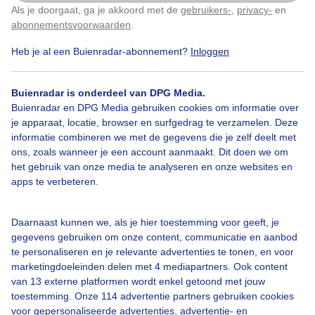
Als je doorgaat, ga je akkoord met de
gebruikers-
,
privacy-
en
Klik
hier
om dit aan te passen
abonnementsvoorwaarden
.
Heb je al een Buienradar-abonnement?
Inloggen
Regen
Buienradar is onderdeel van DPG Media.
Buienradar en DPG Media gebruiken cookies om informatie over
Bekijk slideshow
je apparaat, locatie, browser en surfgedrag te verzamelen. Deze
informatie combineren we met de gegevens die je zelf deelt met
ons, zoals wanneer je een account aanmaakt. Dit doen we om
het gebruik van onze media te analyseren en onze websites en
apps te verbeteren.
Een moment geduld aub...
Daarnaast kunnen we, als je hier toestemming voor geeft, je
gegevens gebruiken om onze content, communicatie en aanbod
te personaliseren en je relevante advertenties te tonen, en voor
marketingdoeleinden delen met 4 mediapartners. Ook content
van 13 externe platformen wordt enkel getoond met jouw
toestemming. Onze 114 advertentie partners gebruiken cookies
voor gepersonaliseerde advertenties, advertentie- en
Over Buienradar