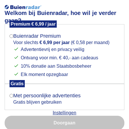
Welkom bij Buienradar, hoe wil je verder
gaan?
Premium € 6,99 / jaar
Mogen we je locatie gebruiken voor het
Wind
weer?
Buienradar Premium
Voor slechts
€ 6,99 per jaar
(€ 0,58 per maand)
Advertentievrij en privacy veilig
Ontvang voor min. € 40,- aan cadeaus
Indien je hier nog geen akkoord op hebt gegeven,
verschijnt er zo een pop-up uit je browser waarin
10% donatie aan Staatsbosbeheer
deze toestemming gevraagd wordt.
Elk moment opzegbaar
Gratis
Is goed, toon de popup
Met persoonlijke advertenties
Gratis blijven gebruiken
Instellingen
Nu niet, misschien later
Door: Jolanda Bakker
Gemaakt: 12-06-2026, 35x bekeken
Doorgaan
Gebruik je Safari en wil je niet elke dag deze pop-up zien?