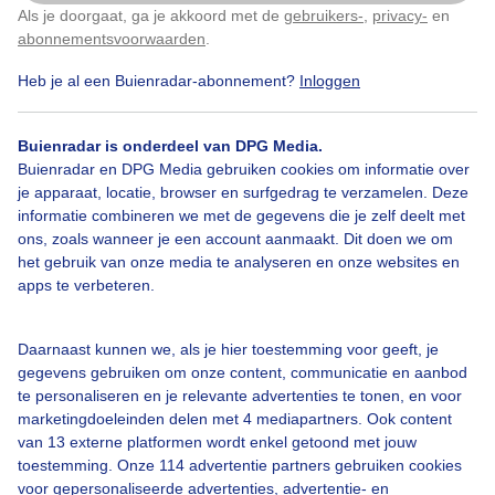
Als je doorgaat, ga je akkoord met de
gebruikers-
,
privacy-
en
Klik
hier
om dit aan te passen
abonnementsvoorwaarden
.
Heb je al een Buienradar-abonnement?
Inloggen
Bekijk slideshow
Buienradar is onderdeel van DPG Media.
Buienradar en DPG Media gebruiken cookies om informatie over
je apparaat, locatie, browser en surfgedrag te verzamelen. Deze
informatie combineren we met de gegevens die je zelf deelt met
ons, zoals wanneer je een account aanmaakt. Dit doen we om
Een moment geduld aub...
het gebruik van onze media te analyseren en onze websites en
apps te verbeteren.
Daarnaast kunnen we, als je hier toestemming voor geeft, je
gegevens gebruiken om onze content, communicatie en aanbod
te personaliseren en je relevante advertenties te tonen, en voor
Over Buienradar
marketingdoeleinden delen met 4 mediapartners. Ook content
van 13 externe platformen wordt enkel getoond met jouw
toestemming. Onze 114 advertentie partners gebruiken cookies
Bedrijfsgegevens
voor gepersonaliseerde advertenties, advertentie- en