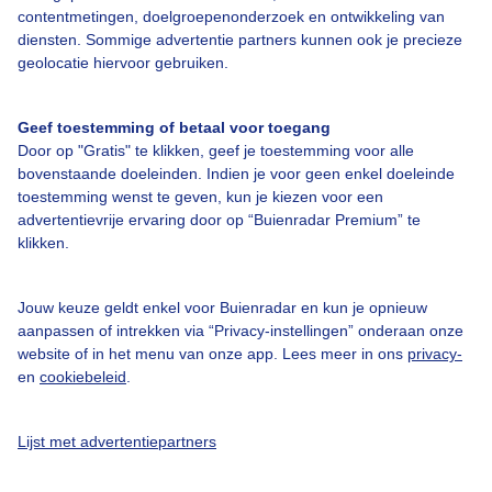
contentmetingen, doelgroepenonderzoek en ontwikkeling van
Veelgestelde vragen
diensten. Sommige advertentie partners kunnen ook je precieze
Contact
geolocatie hiervoor gebruiken.
Toegankelijkheid
Geef toestemming of betaal voor toegang
Gebruikersvoorwaarden
Door op "Gratis" te klikken, geef je toestemming voor alle
Adverteren
bovenstaande doeleinden. Indien je voor geen enkel doeleinde
toestemming wenst te geven, kun je kiezen voor een
Buienradar Team
advertentievrije ervaring door op “Buienradar Premium” te
klikken.
Privacy beleid
Cookie beleid
Jouw keuze geldt enkel voor Buienradar en kun je opnieuw
Privacy instellingen
aanpassen of intrekken via “Privacy-instellingen” onderaan onze
website of in het menu van onze app. Lees meer in ons
privacy-
Gratis weerdata
en
cookiebeleid
.
@BuienradarNL
Lijst met advertentiepartners
Buienradar
Buienradar