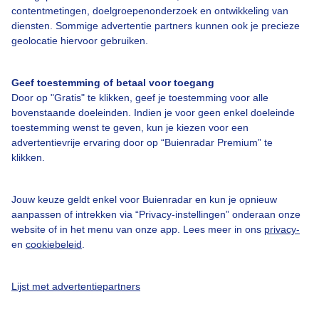
contentmetingen, doelgroepenonderzoek en ontwikkeling van
diensten. Sommige advertentie partners kunnen ook je precieze
Over Buienradar
geolocatie hiervoor gebruiken.
Bedrijfsgegevens
Geef toestemming of betaal voor toegang
Door op "Gratis" te klikken, geef je toestemming voor alle
Veelgestelde vragen
bovenstaande doeleinden. Indien je voor geen enkel doeleinde
Contact
toestemming wenst te geven, kun je kiezen voor een
advertentievrije ervaring door op “Buienradar Premium” te
Toegankelijkheid
klikken.
Gebruikersvoorwaarden
Adverteren
Jouw keuze geldt enkel voor Buienradar en kun je opnieuw
aanpassen of intrekken via “Privacy-instellingen” onderaan onze
Buienradar Team
website of in het menu van onze app. Lees meer in ons
privacy-
en
cookiebeleid
.
Privacy beleid
Cookie beleid
Lijst met advertentiepartners
Privacy instellingen
Gratis weerdata