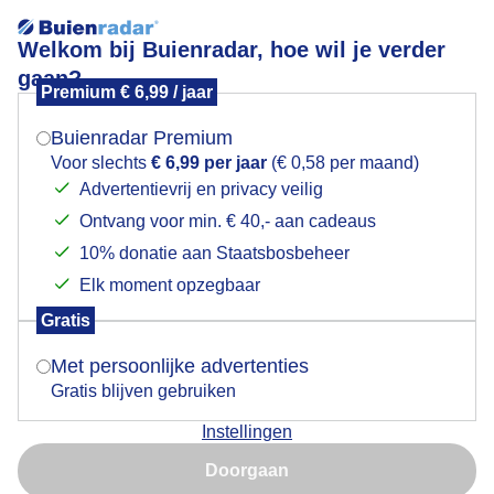
Welkom bij Buienradar, hoe wil je verder
gaan?
Premium € 6,99 / jaar
Mogen we je locatie gebruiken voor het
Rond 3 uur..begint het steeds meer op te
weer?
klaren...steeds meer zon en blauwe lucht,wel veel
Buienradar Premium
wind weer vandaag..
Voor slechts
€ 6,99 per jaar
(€ 0,58 per maand)
Advertentievrij en privacy veilig
Ontvang voor min. € 40,- aan cadeaus
Indien je hier nog geen akkoord op hebt gegeven,
verschijnt er zo een pop-up uit je browser waarin
10% donatie aan Staatsbosbeheer
deze toestemming gevraagd wordt.
Elk moment opzegbaar
Gratis
Is goed, toon de popup
Met persoonlijke advertenties
Gratis blijven gebruiken
Instellingen
Nu niet, misschien later
Doorgaan
Gebruik je Safari en wil je niet elke dag deze pop-up zien?