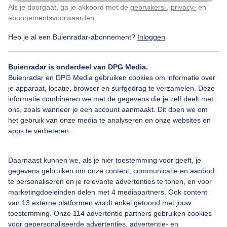
Als je doorgaat, ga je akkoord met de
gebruikers-
,
privacy-
en
Klik
hier
om dit aan te passen
abonnementsvoorwaarden
.
Heb je al een Buienradar-abonnement?
Inloggen
Door: Nel van Es
Gemaakt: 12-06-2026, 32x bekeken
Buienradar is onderdeel van DPG Media.
Buienradar en DPG Media gebruiken cookies om informatie over
je apparaat, locatie, browser en surfgedrag te verzamelen. Deze
informatie combineren we met de gegevens die je zelf deelt met
Bekijk slideshow
ons, zoals wanneer je een account aanmaakt. Dit doen we om
het gebruik van onze media te analyseren en onze websites en
apps te verbeteren.
Daarnaast kunnen we, als je hier toestemming voor geeft, je
gegevens gebruiken om onze content, communicatie en aanbod
Een moment geduld aub...
te personaliseren en je relevante advertenties te tonen, en voor
marketingdoeleinden delen met 4 mediapartners. Ook content
van 13 externe platformen wordt enkel getoond met jouw
toestemming. Onze 114 advertentie partners gebruiken cookies
voor gepersonaliseerde advertenties, advertentie- en